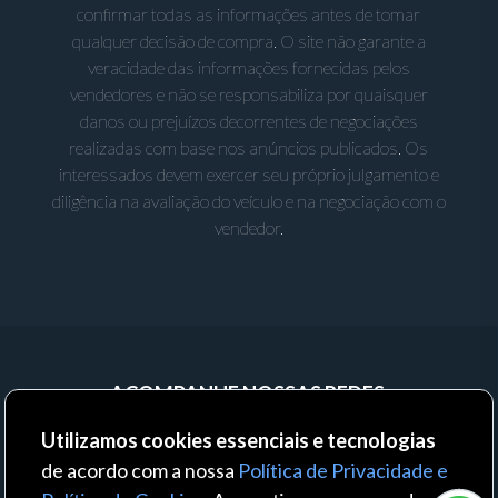
confirmar todas as informações antes de tomar
qualquer decisão de compra. O site não garante a
veracidade das informações fornecidas pelos
vendedores e não se responsabiliza por quaisquer
danos ou prejuízos decorrentes de negociações
realizadas com base nos anúncios publicados. Os
interessados devem exercer seu próprio julgamento e
diligência na avaliação do veículo e na negociação com o
vendedor.
ACOMPANHE NOSSAS REDES:
Utilizamos cookies essenciais e tecnologias
de acordo com a nossa
Política de Privacidade e