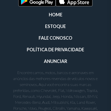
HOME
ESTOQUE
FALE CONOSCO
POLÍTICA DE PRIVACIDADE
ANUNCIAR
Encontre carros, motos, barcos e aeronaves em
anúncios das melhores revendas de veículos novos e
seminovos. Aqui você encontra suas marcas
preferidas, como Chevrolet, Fiat, Volkswagen, Toyota,
Ford, Renault, Hyundai, Jeep, Honda, Nissan, BMW,
Mercedes-Benz, Audi, Mitsubishi, Kia, Land Rover,
Porsche, Volvo, Peugeot, Citroën, Yamaha, Kawasaki,