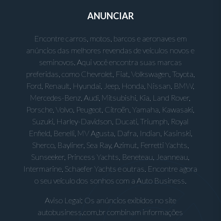
ANUNCIAR
Encontre carros, motos, barcos e aeronaves em
anúncios das melhores revendas de veículos novos e
seminovos. Aqui você encontra suas marcas
preferidas, como Chevrolet, Fiat, Volkswagen, Toyota,
Ford, Renault, Hyundai, Jeep, Honda, Nissan, BMW,
Mercedes-Benz, Audi, Mitsubishi, Kia, Land Rover,
Porsche, Volvo, Peugeot, Citroën, Yamaha, Kawasaki,
Suzuki, Harley-Davidson, Ducati, Triumph, Royal
Enfield, Benelli, MV Agusta, Dafra, Indian, Kasinski,
Sherco, Bayliner, Sea Ray, Azimut, Ferretti Yachts,
Sunseeker, Princess Yachts, Beneteau, Jeanneau,
Intermarine, Schaefer Yachts e outras. Encontre agora
o seu veículo dos sonhos com a Auto Business.
Aviso Legal: Os anúncios exibidos no site
autobusiness.com.br combinam informações