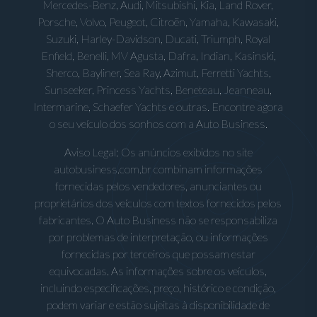
Mercedes-Benz, Audi, Mitsubishi, Kia, Land Rover,
Porsche, Volvo, Peugeot, Citroën, Yamaha, Kawasaki,
Suzuki, Harley-Davidson, Ducati, Triumph, Royal
Enfield, Benelli, MV Agusta, Dafra, Indian, Kasinski,
Sherco, Bayliner, Sea Ray, Azimut, Ferretti Yachts,
Sunseeker, Princess Yachts, Beneteau, Jeanneau,
Intermarine, Schaefer Yachts e outras. Encontre agora
o seu veículo dos sonhos com a Auto Business.
Aviso Legal: Os anúncios exibidos no site
autobusiness.com.br combinam informações
fornecidas pelos vendedores, anunciantes ou
proprietários dos veículos com textos fornecidos pelos
fabricantes. O Auto Business não se responsabiliza
por problemas de interpretação, ou informações
fornecidas por terceiros que possam estar
equivocadas. As informações sobre os veículos,
incluindo especificações, preço, histórico e condição,
podem variar e estão sujeitas à disponibilidade de