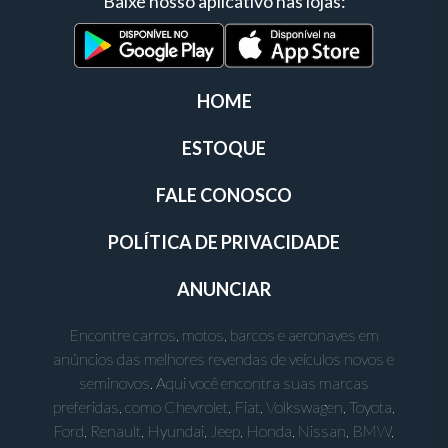
Baixe nosso aplicativo nas lojas:
HOME
ESTOQUE
FALE CONOSCO
POLÍTICA DE PRIVACIDADE
ANUNCIAR
Encontre carros, motos, barcos e aeronaves em
anúncios das melhores revendas de veículos novos e
seminovos. Aqui você encontra suas marcas
preferidas, como Chevrolet, Fiat, Volkswagen, Toyota,
Ford, Renault, Hyundai, Jeep, Honda, Nissan, BMW,