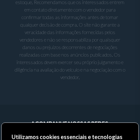
estoque. Recomendamos que os interessados entrem
em contato diretamente com o vendedor para
confirmar todas as informações antes de tomar
qualquer decisão de compra. O site não garante a
veracidade das informações fornecidas pelos
vendedores e não se responsabiliza por quaisquer
danos ou prejuízos decorrentes de negociações
realizadas com base nos anúncios publicados. Os
interessados devem exercer seu próprio julgamento e
diligência na avaliação do veículo e na negociação com o
vendedor.
ACOMPANHE NOSSAS REDES:
Utilizamos cookies essenciais e tecnologias