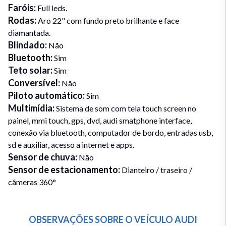
Faróis
:
Full leds.
Rodas
:
Aro 22" com fundo preto brilhante e face
diamantada.
Blindado
:
Não
Bluetooth
:
Sim
Teto solar
:
Sim
Conversível
:
Não
Piloto automático
:
Sim
Multimídia
:
Sistema de som com tela touch screen no
painel, mmi touch, gps, dvd, audi smatphone interface,
conexão via bluetooth, computador de bordo, entradas usb,
sd e auxiliar, acesso a internet e apps.
Sensor de chuva
:
Não
Sensor de estacionamento
:
Dianteiro / traseiro /
câmeras 360°
OBSERVAÇÕES SOBRE O VEÍCULO
AUDI