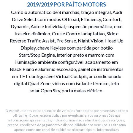
2019/2019
POR
PAÍTO MOTORS
Cambio automático de 8 marchas, tração integral, Audi
Drive Select com modos Offroad, Efficiency, Comfort,
Dynamic, Auto e Individual, suspensão pneumática, eixo
traseiro dinâmico, Cruise Control adaptativo, Side e
Reverse Traffic Assist, Pre Sense, Night Vision, Head Up
Display, chave Keyless com partida por botão
Start/Stop Engine, interior preto e marrom com
iluminação ambiente configurável, acabamento em
Black Piano e alumínio escovado, painel de instrumentos
em TFT configurável Virtual Cockpit, ar condicionado
digital Quad Zone, vidros com isolante térmico, teto
solar Open Sky, porta malas elétrico.
O Auto Business exibe anúncios de veículos fornecidos por revendas de todo
o Brasil e não se responsabiliza por eventuais erros ou omissões nas
informações apresentadas, incluindo, mas não se limitando a, descrições,
preços, condições de pagamento e disponibilidade dos veículos. O site atua
apenas como um canal de exibição e não participa ou intermedia as