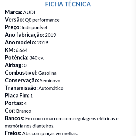
FICHA TÉCNICA
Marca
:
AUDI
Versão
:
Q8 performance
Preço
:
IndisponÍvel
Ano fabricação
:
2019
Ano modelo
:
2019
KM
:
6.664
Potência
:
340 cv.
Airbag
:
0
Combustivel
:
Gasolina
Conservação
:
Seminovo
Transmissão
:
Automático
Placa Fim
:
1
Portas
:
4
Cor
:
Branco
Bancos
:
Em couro marrom com regulagens elétricas e
memória nos dianteiros.
Freios
:
Abs com pinças vermelhas.