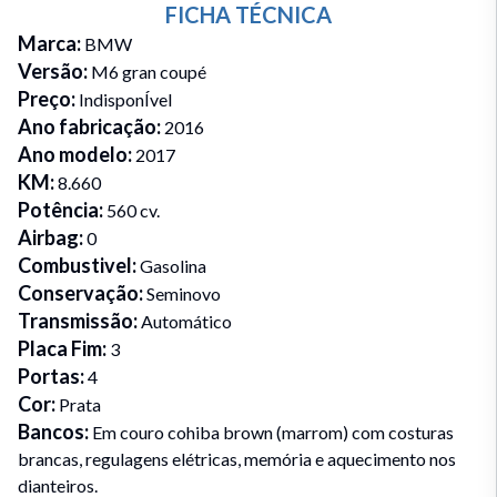
FICHA TÉCNICA
Marca
:
BMW
Versão
:
M6 gran coupé
Preço
:
IndisponÍvel
Ano fabricação
:
2016
Ano modelo
:
2017
KM
:
8.660
Potência
:
560 cv.
Airbag
:
0
Combustivel
:
Gasolina
Conservação
:
Seminovo
Transmissão
:
Automático
Placa Fim
:
3
Portas
:
4
Cor
:
Prata
Bancos
:
Em couro cohiba brown (marrom) com costuras
brancas, regulagens elétricas, memória e aquecimento nos
dianteiros.