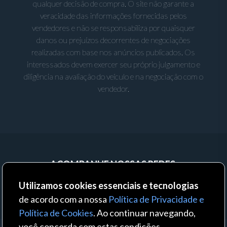
qualquer decisão de compra. O site não garante a
veracidade das informações fornecidas pelos
vendedores e não se responsabiliza por quaisquer
danos ou prejuízos decorrentes de negociações
realizadas com base nos anúncios publicados. Os
interessados devem exercer seu próprio julgamento e
diligência na avaliação do veículo e na negociação com o
vendedor.
ACOMPANHE NOSSAS REDES:
Utilizamos cookies essenciais e tecnologias
de acordo com a nossa
Política de Privacidade e
Política de Cookies
. Ao continuar navegando,
você concorda com estas condições.