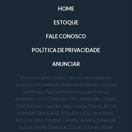
HOME
ESTOQUE
FALE CONOSCO
POLÍTICA DE PRIVACIDADE
ANUNCIAR
Encontre carros, motos, barcos e aeronaves em
anúncios das melhores revendas de veículos novos e
seminovos. Aqui você encontra suas marcas
preferidas, como Chevrolet, Fiat, Volkswagen, Toyota,
Ford, Renault, Hyundai, Jeep, Honda, Nissan, BMW,
Mercedes-Benz, Audi, Mitsubishi, Kia, Land Rover,
Porsche, Volvo, Peugeot, Citroën, Yamaha, Kawasaki,
Suzuki, Harley-Davidson, Ducati, Triumph, Royal