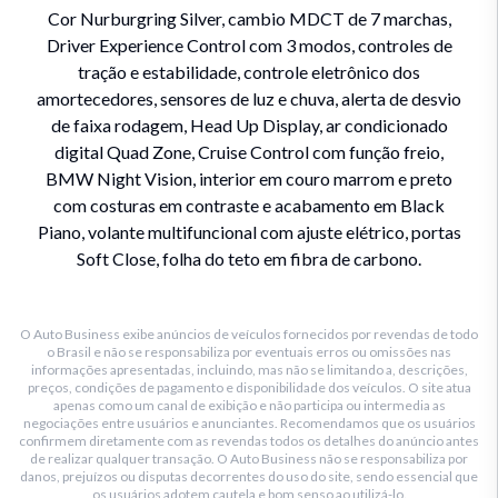
Cor Nurburgring Silver, cambio MDCT de 7 marchas,
Driver Experience Control com 3 modos, controles de
tração e estabilidade, controle eletrônico dos
amortecedores, sensores de luz e chuva, alerta de desvio
de faixa rodagem, Head Up Display, ar condicionado
digital Quad Zone, Cruise Control com função freio,
BMW Night Vision, interior em couro marrom e preto
com costuras em contraste e acabamento em Black
Piano, volante multifuncional com ajuste elétrico, portas
Soft Close, folha do teto em fibra de carbono.
O Auto Business exibe anúncios de veículos fornecidos por revendas de todo
o Brasil e não se responsabiliza por eventuais erros ou omissões nas
informações apresentadas, incluindo, mas não se limitando a, descrições,
preços, condições de pagamento e disponibilidade dos veículos. O site atua
apenas como um canal de exibição e não participa ou intermedia as
negociações entre usuários e anunciantes. Recomendamos que os usuários
confirmem diretamente com as revendas todos os detalhes do anúncio antes
de realizar qualquer transação. O Auto Business não se responsabiliza por
danos, prejuízos ou disputas decorrentes do uso do site, sendo essencial que
os usuários adotem cautela e bom senso ao utilizá-lo.