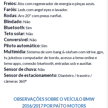
Freios
:
Abs com regenerador de energia e pinças azuis.
Faróis
:
Leds com angel eyes e lavador.
Rodas
:
Aro 20" com pneus runflat.
Blindado
:
Não
Bluetooth
:
Sim
Teto solar
:
Não
Conversível
:
Não
Piloto automático
:
Sim
Multimídia
:
Sistema de som bang & olufsen com idrive, gps,
tv, jukebox computador de bordo, acesso a bmw online e
bmw apps, conexão bluetooth, entradas usb e auxiliar.
Sensor de chuva
:
Não
Sensor de estacionamento
:
Dianteiro / traseiro /
câmeras 360°
OBSERVAÇÕES SOBRE O VEÍCULO
BMW
2016/2017
POR
PAÍTO MOTORS