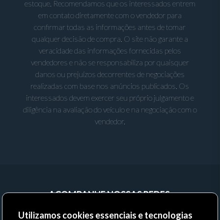
estoque. Recomendamos que os interessados entrem
em contato diretamente com o vendedor para
confirmar todas as informações antes de tomar
qualquer decisão de compra. O site não garante a
veracidade das informações fornecidas pelos
vendedores e não se responsabiliza por quaisquer
danos ou prejuízos decorrentes de negociações
realizadas com base nos anúncios publicados. Os
interessados devem exercer seu próprio julgamento e
diligência na avaliação do veículo e na negociação com o
vendedor.
ACOMPANHE NOSSAS REDES:
Utilizamos cookies essenciais e tecnologias