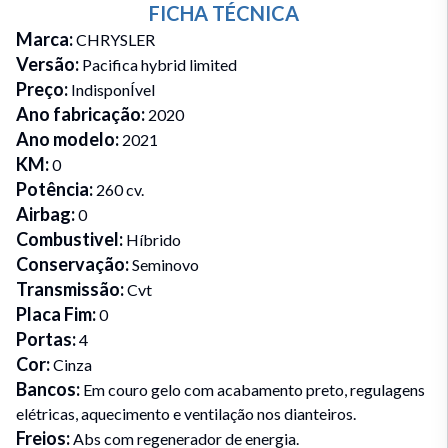
FICHA TÉCNICA
Marca
:
CHRYSLER
Versão
:
Pacifica hybrid limited
Preço
:
IndisponÍvel
Ano fabricação
:
2020
Ano modelo
:
2021
KM
:
0
Potência
:
260 cv.
Airbag
:
0
Combustivel
:
Híbrido
Conservação
:
Seminovo
Transmissão
:
Cvt
Placa Fim
:
0
Portas
:
4
Cor
:
Cinza
Bancos
:
Em couro gelo com acabamento preto, regulagens
elétricas, aquecimento e ventilação nos dianteiros.
Freios
:
Abs com regenerador de energia.