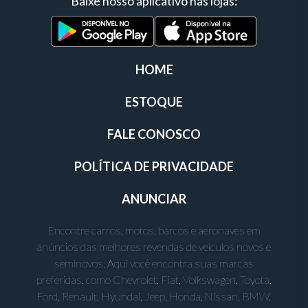
Baixe nosso aplicativo nas lojas:
HOME
ESTOQUE
FALE CONOSCO
POLÍTICA DE PRIVACIDADE
ANUNCIAR
Encontre carros, motos, barcos e aeronaves em
anúncios das melhores revendas de veículos novos e
seminovos. Aqui você encontra suas marcas
preferidas, como Chevrolet, Fiat, Volkswagen, Toyota,
Ford, Renault, Hyundai, Jeep, Honda, Nissan, BMW,