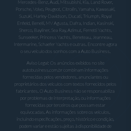
Mercedes-Benz, Audi, Mitsubishi, Kia, Land Rover,
Porsche, Volvo, Peugeot, Citroën, Yamaha, Kawasaki,
Suzuki, Harley-Davidson, Ducati, Triumph, Royal
Enfield, Benelli, MV Agusta, Dafra, Indian, Kasinski,
Sherco, Bayliner, Sea Ray, Azimut, Ferretti Yachts,
Sunseeker, Princess Yachts, Beneteau, Jeanneau,
Intermarine, Schaefer Yachts e outras. Encontre agora
o seu veículo dos sonhos com a Auto Business.
Aviso Legal: Os anúncios exibidos no site
autobusiness.com.br combinam informações
fornecidas pelos vendedores, anunciantes ou
proprietários dos veículos com textos fornecidos pelos
fabricantes. O Auto Business não se responsabiliza
por problemas de interpretação, ou informações
fornecidas por terceiros que possam estar
equivocadas. As informações sobre os veículos,
incluindo especificações, preço, histórico e condição,
podem variar e estão sujeitas à disponibilidade de