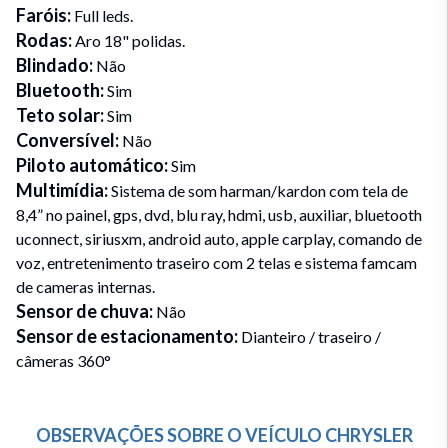
Faróis
:
Full leds.
Rodas
:
Aro 18" polidas.
Blindado
:
Não
Bluetooth
:
Sim
Teto solar
:
Sim
Conversível
:
Não
Piloto automático
:
Sim
Multimídia
:
Sistema de som harman/kardon com tela de
8,4” no painel, gps, dvd, blu ray, hdmi, usb, auxiliar, bluetooth
uconnect, siriusxm, android auto, apple carplay, comando de
voz, entretenimento traseiro com 2 telas e sistema famcam
de cameras internas.
Sensor de chuva
:
Não
Sensor de estacionamento
:
Dianteiro / traseiro /
câmeras 360°
OBSERVAÇÕES SOBRE O VEÍCULO
CHRYSLER