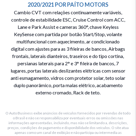
2020/2021
POR
PAÍTO MOTORS
Cambio CVT com relações continuamente variáveis,
controle de estabilidade ESC, Cruise Control com ACC,
Lane e Park Assist e cameras 360°, chave Keyless
KeySense com partida por botão Start/Stop, volante
multifuncional com aquecimento, ar condicionado
digital com ajustes para as 3 fileiras de bancos, Airbags
frontais, laterais dianteiros, traseiros e do tipo cortina,
persianas laterais para 2° e 3° fileira de bancos, 7
lugares, portas laterais deslizantes elétricas com sensor
anti esmagamento, vidros com protetor solar, teto solar
duplo panorâmico, porta malas elétrico, acabamento
externo cromado, Rack de teto.
O Auto Business exibe anúncios de veículos fornecidos por revendas de todo
o Brasil e não se responsabiliza por eventuais erros ou omissões nas
informações apresentadas, incluindo, mas não se limitando a, descrições,
preços, condições de pagamento e disponibilidade dos veículos. O site atua
apenas como um canal de exibição e não participa ou intermedia as