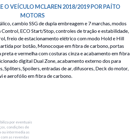
E O VEÍCULO
MCLAREN
2018/2019
POR
PAÍTO
MOTORS
tálico, cambio SSG de dupla embreagem e 7 marchas, modos
 Control, ECO Start/Stop, controles de tração e estabilidade,
rol, freio de estacionamento elétrico com modo Hold e Hill
partida por botão, Monocoque em fibra de carbono, portas
ra preta e vermelha com costuras cinza e acabamento em fibra
icionado digital Dual Zone, acabamento externo dos para
, Spliters, Spoilers, entradas de ar, difusores, Deck do motor,
i e aerofólio em fibra de carbono.
biliza por eventuais
ços, condições de
a ou intermedia as
 com as revendas