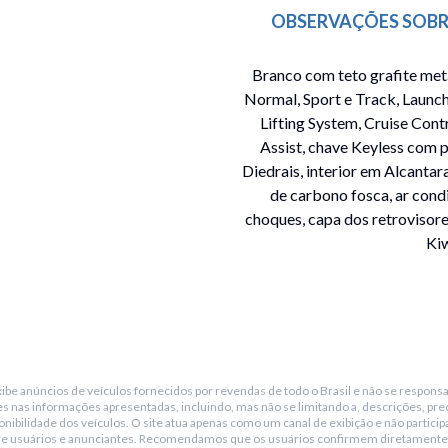
OBSERVAÇÕES SOBR
Branco com teto grafite me
Normal, Sport e Track, Launch
Lifting System, Cruise Cont
Assist, chave Keyless com 
Diedrais, interior em Alcanta
de carbono fosca, ar cond
choques, capa dos retrovisores
Kiw
be anúncios de veículos fornecidos por revendas de todo o Brasil e não se responsa
 alcantara vermelha.
s nas informações apresentadas, incluindo, mas não se limitando a, descrições, pre
nibilidade dos veículos. O site atua apenas como um canal de exibição e não particip
re usuários e anunciantes. Recomendamos que os usuários confirmem diretamente