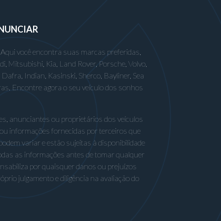
NUNCIAR
 Aqui você encontra suas marcas preferidas,
 Mitsubishi, Kia, Land Rover, Porsche, Volvo,
afra, Indian, Kasinski, Sherco, Bayliner, Sea
ras. Encontre agora o seu veículo dos sonhos
s, anunciantes ou proprietários dos veículos
 ou informações fornecidas por terceiros que
odem variar e estão sujeitas à disponibilidade
odas as informações antes de tomar qualquer
nsabiliza por quaisquer danos ou prejuízos
rio julgamento e diligência na avaliação do