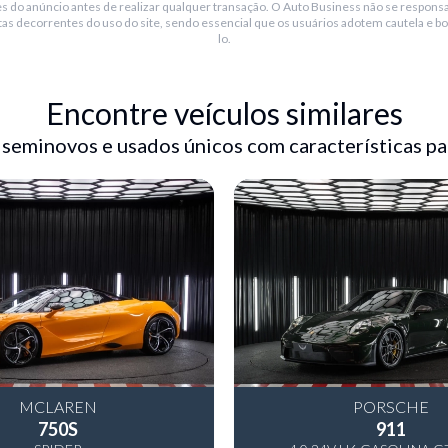
s do anúncio antes de realizar qualquer transação. O Auto Business não se responsa
tas decorrentes do uso do site, sendo essencial que os usuários adotem cautela e bo
lo.
Encontre veículos similares
 seminovos e usados únicos com características pa
ntes, tela touch screen de
dio am/fm, entradas usb e
iro
MCLAREN
PORSCHE
750S
911