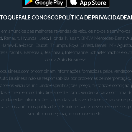
STOQUE
FALE CONOSCO
POLÍTICA DE PRIVACIDADE
A
 em anúncios das melhores revendas de veículos novos e seminovos.
rd, Renault, Hyundai, Jeep, Honda, Nissan, BMW, Mercedes-Benz, Audi,
Harley-Davidson, Ducati, Triumph, Royal Enfield, Benelli, MV Agusta, D
incess Yachts, Beneteau, Jeanneau, Intermarine, Schaefer Yachts e out
com a Auto Business.
utobusiness.com.br combinam informações fornecidas pelos vendedore
Auto Business não se responsabiliza por problemas de interpretação,
e os veículos, incluindo especificações, preço, histórico e condição, p
os entrem em contato diretamente com o vendedor para confirmar t
eracidade das informações fornecidas pelos vendedores e não se respo
base nos anúncios publicados. Os interessados devem exercer seu próp
veículo e na negociação com o vendedor.