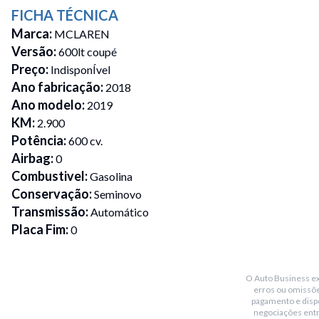
FICHA TÉCNICA
Marca
:
MCLAREN
Versão
:
600lt coupé
Preço
:
IndisponÍvel
Ano fabricação
:
2018
Ano modelo
:
2019
KM
:
2.900
Potência
:
600 cv.
Airbag
:
0
Combustivel
:
Gasolina
Conservação
:
Seminovo
Transmissão
:
Automático
Placa Fim
:
0
Portas
:
2
Cor
:
Branco
O Auto Business exi
Bancos
:
Concha senna em fibra de carbono com almofadas em
erros ou omissõe
Freios
:
Abs com discos de cerâmica e pinças laranja.
pagamento e dispo
negociações ent
Faróis
:
Full leds.