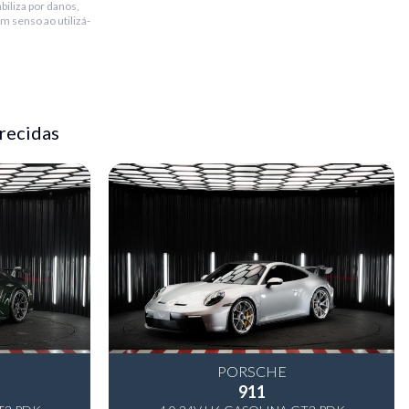
biliza por danos,
m senso ao utilizá-
recidas
PORSCHE
911