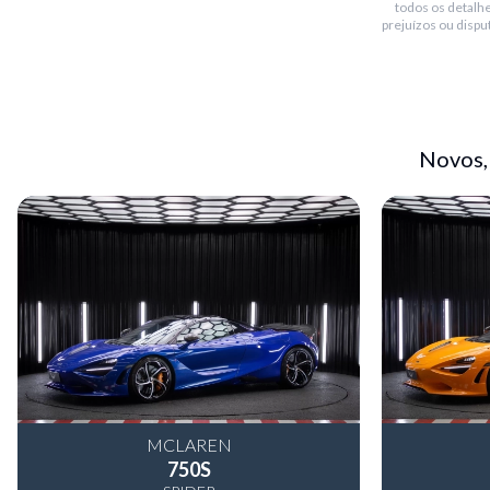
todos os detalhe
Rodas
:
Aro 19" dianteiras e 20" traseiras preto brilhante.
prejuízos ou dispu
Blindado
:
Não
Bluetooth
:
Sim
Teto solar
:
Não
Conversível
:
Não
Novos,
Piloto automático
:
Sim
Multimídia
:
Sistema de som bowers & wilkins com 12 alto fala
7”, infotaiment com memória interna, conexão via bluetooth, rá
auxiliar, conectividade com iphone e ipod.
Sensor de chuva
:
Não
Sensor de estacionamento
:
Câmera de ré/ dianteiro/ trase
MCLAREN
750S