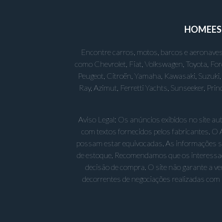
HOME
E
Encontre carros, motos, barcos e aeronaves
como Chevrolet, Fiat, Volkswagen, Toyota, Fo
Peugeot, Citroën, Yamaha, Kawasaki, Suzuki, 
Ray, Azimut, Ferretti Yachts, Sunseeker, Pr
Aviso Legal: Os anúncios exibidos no site a
com textos fornecidos pelos fabricantes. O 
possam estar equivocadas. As informações sobr
de estoque. Recomendamos que os interessad
decisão de compra. O site não garante a v
decorrentes de negociações realizadas com 