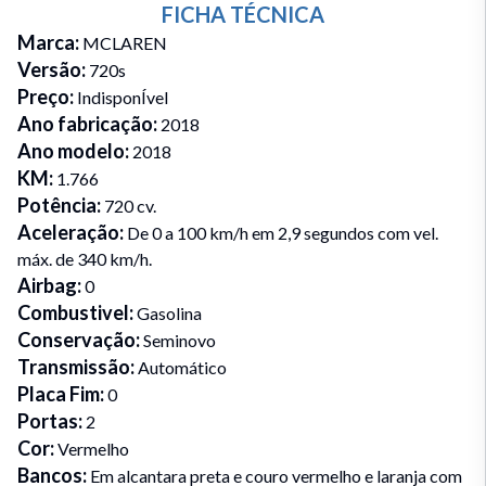
FICHA TÉCNICA
Marca
:
MCLAREN
Versão
:
720s
Preço
:
IndisponÍvel
Ano fabricação
:
2018
Ano modelo
:
2018
KM
:
1.766
Potência
:
720 cv.
Aceleração
:
De 0 a 100 km/h em 2,9 segundos com vel.
máx. de 340 km/h.
Airbag
:
0
Combustivel
:
Gasolina
Conservação
:
Seminovo
Transmissão
:
Automático
Placa Fim
:
0
Portas
:
2
Cor
:
Vermelho
Bancos
:
Em alcantara preta e couro vermelho e laranja com