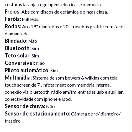
costuras laranja, regulagens elétricas e memória.
Freios
:
Abs com discos de cerâmica e pinças cinza.
Faróis
:
Full leds.
Rodas
:
Aro 19" dianteiras e 20" traseiras grafite com face
diamantada.
Blindado
:
Não
Bluetooth
:
Sim
Teto solar
:
Sim
Conversível
:
Não
Piloto automático
:
Sim
Multimídia
:
Sistema de som bowers & wilkins com tela
touch screen de 7 , infotaiment com memória interna,
conexão via bluetooth, rádio am/fm, entradas usb e auxiliar,
conectividade com iphone e ipod.
Sensor de chuva
:
Não
Sensor de estacionamento
:
Câmera de ré/ dianteiro/
traseiro