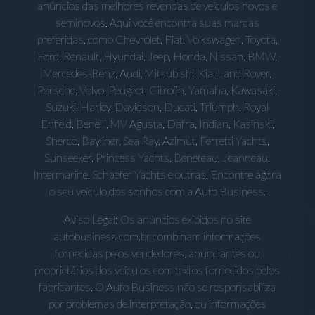
anúncios das melhores revendas de veículos novos e
seminovos. Aqui você encontra suas marcas
preferidas, como Chevrolet, Fiat, Volkswagen, Toyota,
Ford, Renault, Hyundai, Jeep, Honda, Nissan, BMW,
Mercedes-Benz, Audi, Mitsubishi, Kia, Land Rover,
Porsche, Volvo, Peugeot, Citroën, Yamaha, Kawasaki,
Suzuki, Harley-Davidson, Ducati, Triumph, Royal
Enfield, Benelli, MV Agusta, Dafra, Indian, Kasinski,
Sherco, Bayliner, Sea Ray, Azimut, Ferretti Yachts,
Sunseeker, Princess Yachts, Beneteau, Jeanneau,
Intermarine, Schaefer Yachts e outras. Encontre agora
o seu veículo dos sonhos com a Auto Business.
Aviso Legal: Os anúncios exibidos no site
autobusiness.com.br combinam informações
fornecidas pelos vendedores, anunciantes ou
proprietários dos veículos com textos fornecidos pelos
fabricantes. O Auto Business não se responsabiliza
por problemas de interpretação, ou informações