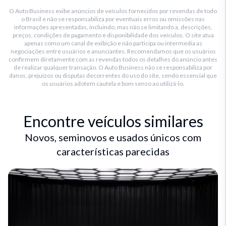
O Auto Business exibe anúncios de veículos fornecidos por revendas de todo
o Brasil e não se responsabiliza por eventuais erros ou omissões nas
informações apresentadas, incluindo, mas não se limitando a, descrições,
preços, condições de pagamento e disponibilidade dos veículos. O site atua
apenas como um canal de exibição e não participa ou intermedia as
negociações entre usuários e anunciantes. Recomendamos que os usuários
confirmem diretamente com as revendas todos os detalhes do anúncio antes
de realizar qualquer transação. O Auto Business não se responsabiliza por
danos, prejuízos ou disputas decorrentes do uso do site, sendo essencial que
os usuários adotem cautela e bom senso ao utilizá-lo.
Encontre veículos similares
Novos, seminovos e usados únicos com
características parecidas