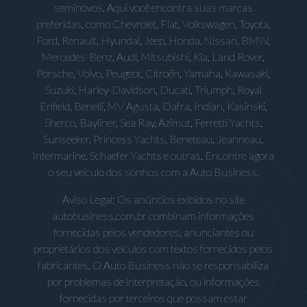
seminovos. Aqui você encontra suas marcas
preferidas, como Chevrolet, Fiat, Volkswagen, Toyota,
Ford, Renault, Hyundai, Jeep, Honda, Nissan, BMW,
Mercedes-Benz, Audi, Mitsubishi, Kia, Land Rover,
Porsche, Volvo, Peugeot, Citroën, Yamaha, Kawasaki,
Suzuki, Harley-Davidson, Ducati, Triumph, Royal
Enfield, Benelli, MV Agusta, Dafra, Indian, Kasinski,
Sherco, Bayliner, Sea Ray, Azimut, Ferretti Yachts,
Sunseeker, Princess Yachts, Beneteau, Jeanneau,
Intermarine, Schaefer Yachts e outras. Encontre agora
o seu veículo dos sonhos com a Auto Business.
Aviso Legal: Os anúncios exibidos no site
autobusiness.com.br combinam informações
fornecidas pelos vendedores, anunciantes ou
proprietários dos veículos com textos fornecidos pelos
fabricantes. O Auto Business não se responsabiliza
por problemas de interpretação, ou informações
fornecidas por terceiros que possam estar