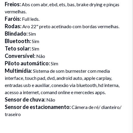
Freios
:
Abs com abr, ebd, ets, bas, brake drying e pinças
vermelhas.
Faróis
:
Full leds.
Rodas
:
Aro 22" preto acetinado com bordas vermelhas.
Blindado
:
Sim
Bluetooth
:
Sim
Teto solar
:
Sim
Conversível
:
Não
Piloto automático
:
Sim
Multimídia
:
Sistema de som burmester com media
interface, touch pad, dvd, android auto, apple carplay,
entradas usb e auxiliar, conexão via bluetooth, hd interna,
acesso a internet, comand online e mercedes apps.
Sensor de chuva
:
Não
Sensor de estacionamento
:
Câmera de ré/ dianteiro/
traseiro