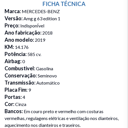
FICHA TÉCNICA
Marca
:
MERCEDES-BENZ
Versão
:
Amg g 63 edition 1
Preço
:
IndisponÍvel
Ano fabricação
:
2018
Ano modelo
:
2019
KM
:
14.176
Potência
:
585 cv.
Airbag
:
0
Combustivel
:
Gasolina
Conservação
:
Seminovo
Transmissão
:
Automático
Placa Fim
:
9
Portas
:
4
Cor
:
Cinza
Bancos
:
Em couro preto e vermelho com costuras
vermelhas, regulagens elétricas e ventilação nos dianteiros,
aquecimento nos dianteiros e traseiros.