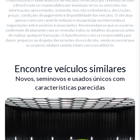
O Auto Business exibe anúncios de veículos fornecidos por revendas de todo
o Brasil e não se responsabiliza por eventuais erros ou omissões nas
informações apresentadas, incluindo, mas não se limitando a, descrições,
preços, condições de pagamento e disponibilidade dos veículos. O site atua
apenas como um canal de exibição e não participa ou intermedia as
negociações entre usuários e anunciantes. Recomendamos que os usuários
confirmem diretamente com as revendas todos os detalhes do anúncio antes
de realizar qualquer transação. O Auto Business não se responsabiliza por
danos, prejuízos ou disputas decorrentes do uso do site, sendo essencial que
os usuários adotem cautela e bom senso ao utilizá-lo.
Encontre veículos similares
Novos, seminovos e usados únicos com
características parecidas