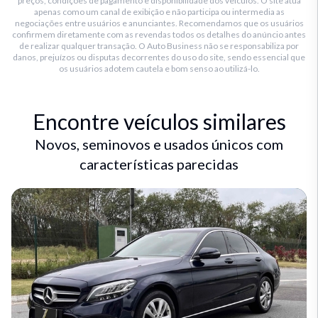
preços, condições de pagamento e disponibilidade dos veículos. O site atua
apenas como um canal de exibição e não participa ou intermedia as
negociações entre usuários e anunciantes. Recomendamos que os usuários
confirmem diretamente com as revendas todos os detalhes do anúncio antes
de realizar qualquer transação. O Auto Business não se responsabiliza por
danos, prejuízos ou disputas decorrentes do uso do site, sendo essencial que
os usuários adotem cautela e bom senso ao utilizá-lo.
Encontre veículos similares
Novos, seminovos e usados únicos com
características parecidas