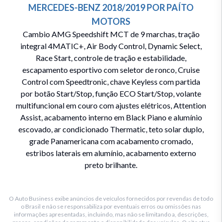
MERCEDES-BENZ
2018/2019
POR
PAÍTO
MOTORS
Cambio AMG Speedshift MCT de 9 marchas, tração
integral 4MATIC+, Air Body Control, Dynamic Select,
Race Start, controle de tração e estabilidade,
escapamento esportivo com seletor de ronco, Cruise
Control com Speedtronic, chave Keyless com partida
por botão Start/Stop, função ECO Start/Stop, volante
multifuncional em couro com ajustes elétricos, Attention
Assist, acabamento interno em Black Piano e alumínio
escovado, ar condicionado Thermatic, teto solar duplo,
grade Panamericana com acabamento cromado,
estribos laterais em alumínio, acabamento externo
preto brilhante.
O Auto Business exibe anúncios de veículos fornecidos por revendas de todo
o Brasil e não se responsabiliza por eventuais erros ou omissões nas
informações apresentadas, incluindo, mas não se limitando a, descrições,