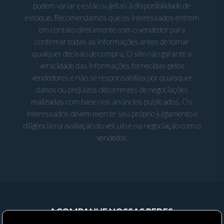
podem variar e estão sujeitas à disponibilidade de
estoque. Recomendamos que os interessados entrem
em contato diretamente com o vendedor para
confirmar todas as informações antes de tomar
qualquer decisão de compra. O site não garante a
veracidade das informações fornecidas pelos
vendedores e não se responsabiliza por quaisquer
danos ou prejuízos decorrentes de negociações
realizadas com base nos anúncios publicados. Os
interessados devem exercer seu próprio julgamento e
diligência na avaliação do veículo e na negociação com o
vendedor.
ACOMPANHE NOSSAS REDES: