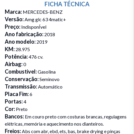
FICHA TÉCNICA
Marca
:
MERCEDES-BENZ
Versão
:
Amg glc 63 4matic+
Preço
:
IndisponÍvel
Ano fabricação
:
2018
Ano modelo
:
2019
KM
:
28.975
Potência
:
476 cv.
Airbag
:
0
Combustivel
:
Gasolina
Conservação
:
Seminovo
Transmissão
:
Automático
Placa Fim
:
6
Portas
:
4
Cor
:
Preto
Bancos
:
Em couro preto com costuras brancas, regulagens
elétricas, memória e aquecimento nos dianteiros.
Freios
:
Abs com abr, ebd, ets, bas, brake drying e pinças