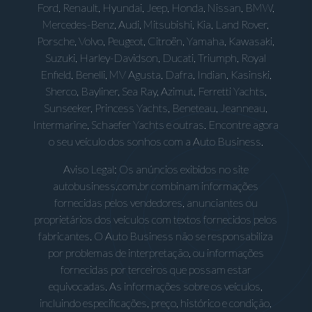
Ford, Renault, Hyundai, Jeep, Honda, Nissan, BMW,
Mercedes-Benz, Audi, Mitsubishi, Kia, Land Rover,
Porsche, Volvo, Peugeot, Citroën, Yamaha, Kawasaki,
Suzuki, Harley-Davidson, Ducati, Triumph, Royal
Enfield, Benelli, MV Agusta, Dafra, Indian, Kasinski,
Sherco, Bayliner, Sea Ray, Azimut, Ferretti Yachts,
Sunseeker, Princess Yachts, Beneteau, Jeanneau,
Intermarine, Schaefer Yachts e outras. Encontre agora
o seu veículo dos sonhos com a Auto Business.
Aviso Legal: Os anúncios exibidos no site
autobusiness.com.br combinam informações
fornecidas pelos vendedores, anunciantes ou
proprietários dos veículos com textos fornecidos pelos
fabricantes. O Auto Business não se responsabiliza
por problemas de interpretação, ou informações
fornecidas por terceiros que possam estar
equivocadas. As informações sobre os veículos,
incluindo especificações, preço, histórico e condição,