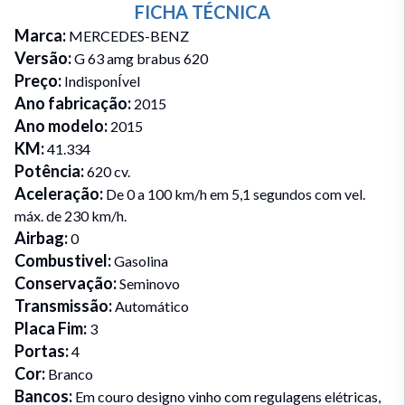
FICHA TÉCNICA
Marca
:
MERCEDES-BENZ
Versão
:
G 63 amg brabus 620
Preço
:
IndisponÍvel
Ano fabricação
:
2015
Ano modelo
:
2015
KM
:
41.334
Potência
:
620 cv.
Aceleração
:
De 0 a 100 km/h em 5,1 segundos com vel.
máx. de 230 km/h.
Airbag
:
0
Combustivel
:
Gasolina
Conservação
:
Seminovo
Transmissão
:
Automático
Placa Fim
:
3
Portas
:
4
Cor
:
Branco
Bancos
:
Em couro designo vinho com regulagens elétricas,