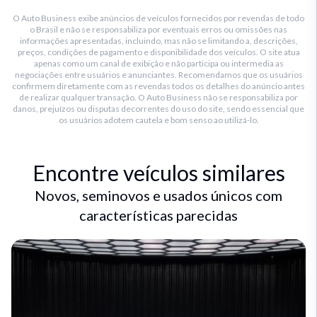
O Auto Business exibe anúncios de veículos fornecidos por revendas de todo
o Brasil e não se responsabiliza por eventuais erros ou omissões nas
informações apresentadas, incluindo, mas não se limitando a, descrições,
preços, condições de pagamento e disponibilidade dos veículos. O site atua
apenas como um canal de exibição e não participa ou intermedia as
negociações entre usuários e anunciantes. Recomendamos que os usuários
confirmem diretamente com as revendas todos os detalhes do anúncio antes
de realizar qualquer transação. O Auto Business não se responsabiliza por
danos, prejuízos ou disputas decorrentes do uso do site, sendo essencial que
os usuários adotem cautela e bom senso ao utilizá-lo.
Encontre veículos similares
Novos, seminovos e usados únicos com
características parecidas