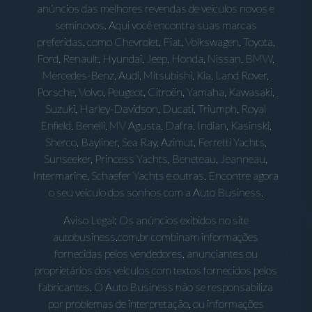
anúncios das melhores revendas de veículos novos e
seminovos. Aqui você encontra suas marcas
preferidas, como Chevrolet, Fiat, Volkswagen, Toyota,
Ford, Renault, Hyundai, Jeep, Honda, Nissan, BMW,
Mercedes-Benz, Audi, Mitsubishi, Kia, Land Rover,
Porsche, Volvo, Peugeot, Citroën, Yamaha, Kawasaki,
Suzuki, Harley-Davidson, Ducati, Triumph, Royal
Enfield, Benelli, MV Agusta, Dafra, Indian, Kasinski,
Sherco, Bayliner, Sea Ray, Azimut, Ferretti Yachts,
Sunseeker, Princess Yachts, Beneteau, Jeanneau,
Intermarine, Schaefer Yachts e outras. Encontre agora
o seu veículo dos sonhos com a Auto Business.
Aviso Legal: Os anúncios exibidos no site
autobusiness.com.br combinam informações
fornecidas pelos vendedores, anunciantes ou
proprietários dos veículos com textos fornecidos pelos
fabricantes. O Auto Business não se responsabiliza
por problemas de interpretação, ou informações