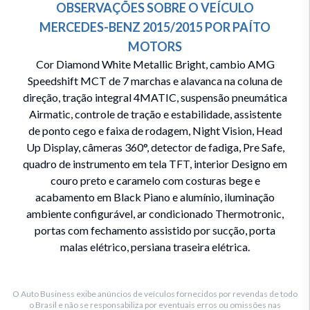
OBSERVAÇÕES SOBRE O VEÍCULO
MERCEDES-BENZ
2015/2015
POR
PAÍTO
MOTORS
Cor Diamond White Metallic Bright, cambio AMG
Speedshift MCT de 7 marchas e alavanca na coluna de
direção, tração integral 4MATIC, suspensão pneumática
Airmatic, controle de tração e estabilidade, assistente
de ponto cego e faixa de rodagem, Night Vision, Head
Up Display, câmeras 360°, detector de fadiga, Pre Safe,
quadro de instrumento em tela TFT, interior Designo em
couro preto e caramelo com costuras bege e
acabamento em Black Piano e alumínio, iluminação
ambiente configurável, ar condicionado Thermotronic,
portas com fechamento assistido por sucção, porta
malas elétrico, persiana traseira elétrica.
O Auto Business exibe anúncios de veículos fornecidos por revendas de todo
o Brasil e não se responsabiliza por eventuais erros ou omissões nas