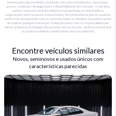
informações apresentadas, incluindo, mas não se limitando a, descrições,
preços, condições de pagamento e disponibilidade dos veículos. O site atua
apenas como um canal de exibição e não participa ou intermedia as
negociações entre usuários e anunciantes. Recomendamos que os usuários
confirmem diretamente com as revendas todos os detalhes do anúncio antes
de realizar qualquer transação. O Auto Business não se responsabiliza por
danos, prejuízos ou disputas decorrentes do uso do site, sendo essencial que
os usuários adotem cautela e bom senso ao utilizá-lo.
Encontre veículos similares
Novos, seminovos e usados únicos com
características parecidas