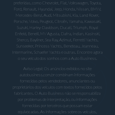
preferidas, como Chevrolet, Fiat, Volkswagen, Toyota,
Ford, Renault, Hyundai, Jeep, Honda, Nissan, BMW,
Mercedes-Benz, Audi, Mitsubishi, Kia, Land Rover,
Porsche, Volvo, Peugeot, Citroën, Yamaha, Kawasaki,
Suzuki, Harley-Davidson, Ducati, Triumph, Royal
Enfield, Benelli, MV Agusta, Dafra, Indian, Kasinski,
Sherco, Bayliner, Sea Ray, Azimut, Ferretti Yachts,
Sunseeker, Princess Yachts, Beneteau, Jeanneau,
Intermarine, Schaefer Yachts e outras. Encontre agora
o seu veículo dos sonhos com a Auto Business.
Aviso Legal: Os anúncios exibidos no site
autobusiness.com.br combinam informações
fornecidas pelos vendedores, anunciantes ou
proprietários dos veículos com textos fornecidos pelos
fabricantes. O Auto Business não se responsabiliza
por problemas de interpretação, ou informações
fornecidas por terceiros que possam estar
equivocadas. As informações sobre os veículos,