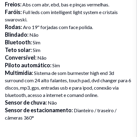
Freios
:
Abs com abr, ebd, bas e pinças vermelhas.
Faróis
:
Full leds com intelligent light system e cristais
swarovski.
Rodas
:
Aro 19" forjadas com face polida.
Blindado
:
Não
Bluetooth
:
Sim
Teto solar
:
Sim
Conversível
:
Não
Piloto automático
:
Sim
Multimídia
:
Sistema de som burmester high end 3d
surround com 24 alto falantes, touch pad, dvd changer para 6
discos, mp3, gps, entradas usb e para ipod, conexão via
bluetooth, acesso a internet e comand online.
Sensor de chuva
:
Não
Sensor de estacionamento
:
Dianteiro / traseiro /
câmeras 360°