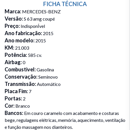
FICHA TÉCNICA
Marca
:
MERCEDES-BENZ
Versão
:
S 63 amg coupé
Preço
:
IndisponÍvel
Ano fabricação
:
2015
Ano modelo
:
2015
KM
:
21.003
Potência
:
585 cv.
Airbag
:
0
Combustivel
:
Gasolina
Conservação
:
Seminovo
Transmissão
:
Automático
Placa Fim
:
7
Portas
:
2
Cor
:
Branco
Bancos
:
Em couro caramelo com acabamento e costuras
bege, regulagens elétricas, memória, aquecimento, ventilação
e função massagem nos dianteiros.