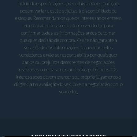
incluindo especificações, preço, histórico e condição,
podem variar e estão sujeitas à disponibilidade de
estoque. Recomendamos que os interessados entrem
em contato diretamente com o vendedor para
confirmar todas as informações antes de tomar
qualquer decisão de compra. O site não garante a
veracidade das informações fornecidas pelos
vendedores e não se responsabiliza por quaisquer
danos ou prejuízos decorrentes de negociações
realizadas com base nos anúncios publicados. Os
interessados devem exercer seu próprio julgamento e
diligência na avaliação do veículo e na negociação com o
vendedor.