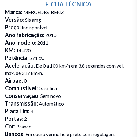
FICHA TÉCNICA
Marca
:
MERCEDES-BENZ
Versão
:
Sls amg
Preço
:
IndisponÍvel
Ano fabricação
:
2010
Ano modelo
:
2011
KM
:
14.420
Potência
:
571 cv.
Aceleração
:
De 0 a 100 km/h em 3,8 segundos com vel.
máx. de 317 km/h.
Airbag
:
0
Combustivel
:
Gasolina
Conservação
:
Seminovo
Transmissão
:
Automático
Placa Fim
:
3
Portas
:
2
Cor
:
Branco
Bancos
:
Em couro vermelho e preto com regulagens