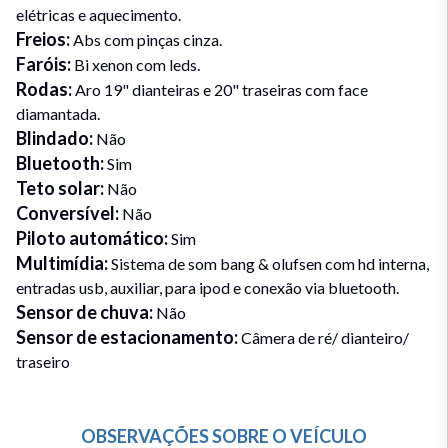
elétricas e aquecimento.
Freios
:
Abs com pinças cinza.
Faróis
:
Bi xenon com leds.
Rodas
:
Aro 19" dianteiras e 20" traseiras com face
diamantada.
Blindado
:
Não
Bluetooth
:
Sim
Teto solar
:
Não
Conversível
:
Não
Piloto automático
:
Sim
Multimídia
:
Sistema de som bang & olufsen com hd interna,
entradas usb, auxiliar, para ipod e conexão via bluetooth.
Sensor de chuva
:
Não
Sensor de estacionamento
:
Câmera de ré/ dianteiro/
traseiro
OBSERVAÇÕES SOBRE O VEÍCULO