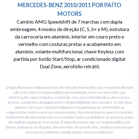
MERCEDES-BENZ
2010/2011
POR
PAÍTO
MOTORS
Cambio AMG Speedshift de 7 marchas com dupla
embreagem, 4 modos de direção (C, S, S+ e M), estrutura
da carroceria em alumínio, interior em couro preto e
vermelho com costuras pretas e acabamento em
alumínio, volante multifuncional, chave Keyless com
partida por botão Start/Stop, ar condicionado digital
Dual Zone, aerofólio retrátil.
O Auto Business exibe anúncios de veículos fornecidos por revendas de todo
o Brasil e não se responsabiliza por eventuais erros ou omissões nas
informações apresentadas, incluindo, mas não se limitando a, descrições,
preços, condições de pagamento e disponibilidade dos veículos. O site atua
apenas como um canal de exibição e não participa ou intermedia as
negociações entre usuários e anunciantes. Recomendamos que os usuários
confirmem diretamente com as revendas todos os detalhes do anúncio antes
de realizar qualquer transação. O Auto Business não se responsabiliza por
danos, prejuízos ou disputas decorrentes do uso do site, sendo essencial que
os usuários adotem cautela e bom senso ao utilizá-lo.