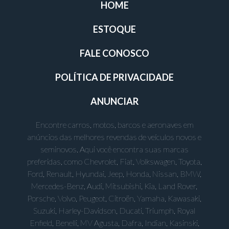
HOME
ESTOQUE
FALE CONOSCO
POLÍTICA DE PRIVACIDADE
ANUNCIAR
Encontre carros, motos, barcos e aeronaves em
anúncios das melhores revendas de veículos novos e
seminovos. Aqui você encontra suas marcas
preferidas, como Chevrolet, Fiat, Volkswagen, Toyota,
Ford, Renault, Hyundai, Jeep, Honda, Nissan, BMW,
Mercedes-Benz, Audi, Mitsubishi, Kia, Land Rover,
Porsche, Volvo, Peugeot, Citroën, Yamaha, Kawasaki,
Suzuki, Harley-Davidson, Ducati, Triumph, Royal
Enfield, Benelli, MV Agusta, Dafra, Indian, Kasinski,