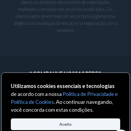
danos ou prejuízos decorrentes de negociações
realizadas com base nos anúncios publicados. Os
interessados devem exercer seu próprio julgamento e
diligência na avaliação do veículo e na negociação com o
vendedor.
ACOMPANHE NOSSAS REDES:
Utilizamos cookies essenciais e tecnologias
de acordo com a nossa
Política de Privacidade e
Política de Cookies
. Ao continuar navegando,
você concorda com estas condições.
© 2023 - Auto Business - Todos os direitos reservados. Um produto:
Aceito