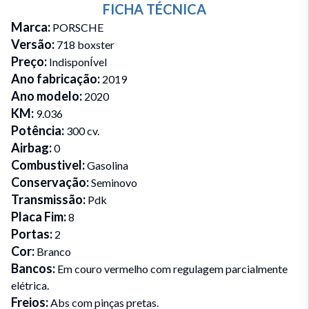
FICHA TÉCNICA
Marca
:
PORSCHE
Versão
:
718 boxster
Preço
:
IndisponÍvel
Ano fabricação
:
2019
Ano modelo
:
2020
KM
:
9.036
Potência
:
300 cv.
Airbag
:
0
Combustivel
:
Gasolina
Conservação
:
Seminovo
Transmissão
:
Pdk
Placa Fim
:
8
Portas
:
2
Cor
:
Branco
Bancos
:
Em couro vermelho com regulagem parcialmente
elétrica.
Freios
:
Abs com pinças pretas.