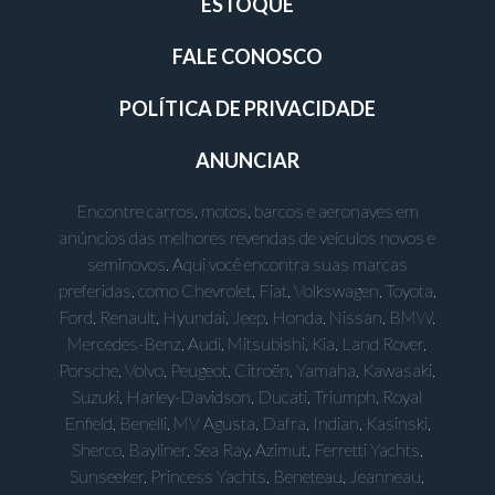
ESTOQUE
FALE CONOSCO
POLÍTICA DE PRIVACIDADE
ANUNCIAR
Encontre carros, motos, barcos e aeronaves em
anúncios das melhores revendas de veículos novos e
seminovos. Aqui você encontra suas marcas
preferidas, como Chevrolet, Fiat, Volkswagen, Toyota,
Ford, Renault, Hyundai, Jeep, Honda, Nissan, BMW,
Mercedes-Benz, Audi, Mitsubishi, Kia, Land Rover,
Porsche, Volvo, Peugeot, Citroën, Yamaha, Kawasaki,
Suzuki, Harley-Davidson, Ducati, Triumph, Royal
Enfield, Benelli, MV Agusta, Dafra, Indian, Kasinski,
Sherco, Bayliner, Sea Ray, Azimut, Ferretti Yachts,
Sunseeker, Princess Yachts, Beneteau, Jeanneau,