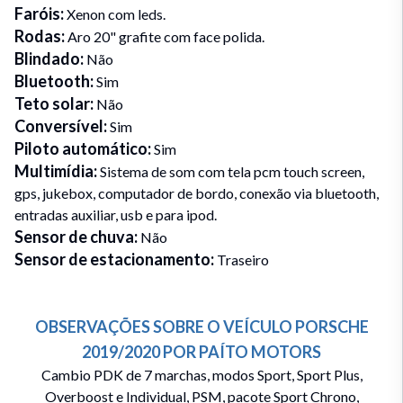
Faróis
:
Xenon com leds.
Rodas
:
Aro 20" grafite com face polida.
Blindado
:
Não
Bluetooth
:
Sim
Teto solar
:
Não
Conversível
:
Sim
Piloto automático
:
Sim
Multimídia
:
Sistema de som com tela pcm touch screen,
gps, jukebox, computador de bordo, conexão via bluetooth,
entradas auxiliar, usb e para ipod.
Sensor de chuva
:
Não
Sensor de estacionamento
:
Traseiro
OBSERVAÇÕES SOBRE O VEÍCULO
PORSCHE
2019/2020
POR
PAÍTO MOTORS
Cambio PDK de 7 marchas, modos Sport, Sport Plus,
Overboost e Individual, PSM, pacote Sport Chrono,