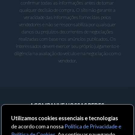
confirmar todas as informações antes de tomar
qualquer decisão de compra. O site não garante a
veracidade das informações fornecidas pelos
vendedores e não se responsabiliza por quaisquer
danos ou prejuízos decorrentes de negociações
realizadas com base nos anúncios publicados. Os
interessados devem exercer seu próprio julgamento e
diligência na avaliação do veículo e na negociação com o
vendedor.
ACOMPANHE NOSSAS REDES:
Utilizamos cookies essenciais e tecnologias
de acordo com a nossa
Política de Privacidade e
Política de Cookies
. Ao continuar navegando,