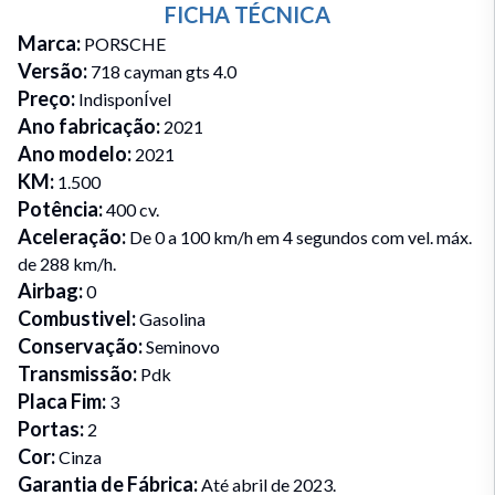
FICHA TÉCNICA
Marca
:
PORSCHE
Versão
:
718 cayman gts 4.0
Preço
:
IndisponÍvel
Ano fabricação
:
2021
Ano modelo
:
2021
KM
:
1.500
Potência
:
400 cv.
Aceleração
:
De 0 a 100 km/h em 4 segundos com vel. máx.
de 288 km/h.
Airbag
:
0
Combustivel
:
Gasolina
Conservação
:
Seminovo
Transmissão
:
Pdk
Placa Fim
:
3
Portas
:
2
Cor
:
Cinza
Garantia de Fábrica
:
Até abril de 2023.