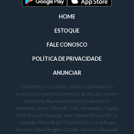
HOME
ESTOQUE
FALE CONOSCO
POLÍTICA DE PRIVACIDADE
ANUNCIAR
Encontre carros, motos, barcos e aeronaves em
anúncios das melhores revendas de veículos novos e
seminovos. Aqui você encontra suas marcas
preferidas, como Chevrolet, Fiat, Volkswagen, Toyota,
Ford, Renault, Hyundai, Jeep, Honda, Nissan, BMW,
Mercedes-Benz, Audi, Mitsubishi, Kia, Land Rover,
Porsche, Volvo, Peugeot, Citroën, Yamaha, Kawasaki,