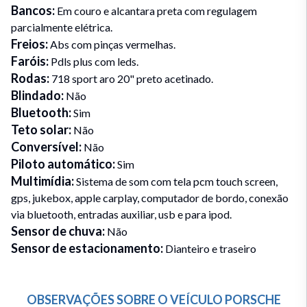
Bancos
:
Em couro e alcantara preta com regulagem
parcialmente elétrica.
Freios
:
Abs com pinças vermelhas.
Faróis
:
Pdls plus com leds.
Rodas
:
718 sport aro 20" preto acetinado.
Blindado
:
Não
Bluetooth
:
Sim
Teto solar
:
Não
Conversível
:
Não
Piloto automático
:
Sim
Multimídia
:
Sistema de som com tela pcm touch screen,
gps, jukebox, apple carplay, computador de bordo, conexão
via bluetooth, entradas auxiliar, usb e para ipod.
Sensor de chuva
:
Não
Sensor de estacionamento
:
Dianteiro e traseiro
OBSERVAÇÕES SOBRE O VEÍCULO
PORSCHE