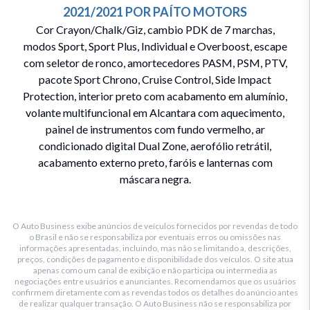
2021/2021
POR
PAÍTO MOTORS
Cor Crayon/Chalk/Giz, cambio PDK de 7 marchas,
modos Sport, Sport Plus, Individual e Overboost, escape
com seletor de ronco, amortecedores PASM, PSM, PTV,
pacote Sport Chrono, Cruise Control, Side Impact
Protection, interior preto com acabamento em alumínio,
volante multifuncional em Alcantara com aquecimento,
painel de instrumentos com fundo vermelho, ar
condicionado digital Dual Zone, aerofólio retrátil,
acabamento externo preto, faróis e lanternas com
máscara negra.
O Auto Business exibe anúncios de veículos fornecidos por revendas de todo
o Brasil e não se responsabiliza por eventuais erros ou omissões nas
informações apresentadas, incluindo, mas não se limitando a, descrições,
preços, condições de pagamento e disponibilidade dos veículos. O site atua
apenas como um canal de exibição e não participa ou intermedia as
negociações entre usuários e anunciantes. Recomendamos que os usuários
confirmem diretamente com as revendas todos os detalhes do anúncio antes
de realizar qualquer transação. O Auto Business não se responsabiliza por