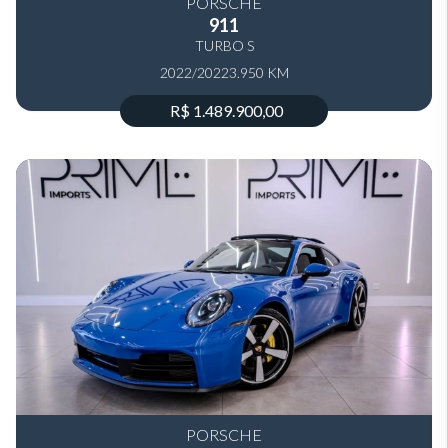
PORSCHE
911
TURBO S
2022/2022
3.950 KM
R$ 1.489.900,00
PORSCHE