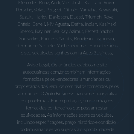
Mercedes-Benz, Audi, Mitsubishi, Kia, Land Rover,
Porsche, Volvo, Peugeot, Citroën, Yamaha, Kawasaki,
Suzuki, Harley-Davidson, Ducati, Triumph, Royal
Enfield, Benelli, MV Agusta, Dafra, Indian, Kasinski,
Sherco, Bayliner, Sea Ray, Azimut, Ferretti Yachts,
Sunseeker, Princess Yachts, Beneteau, Jeanneau,
Intermarine, Schaefer Yachts e outras. Encontre agora
o seu veículo dos sonhos com a Auto Business.
Aviso Legal: Os anúncios exibidos no site
autobusiness.com.br combinam informações
fornecidas pelos vendedores, anunciantes ou
proprietários dos veículos com textos fornecidos pelos
fabricantes. O Auto Business não se responsabiliza
por problemas de interpretação, ou informações
fornecidas por terceiros que possam estar
equivocadas. As informações sobre os veículos,
incluindo especificações, preço, histórico e condição,
podem variar e estão sujeitas à disponibilidade de