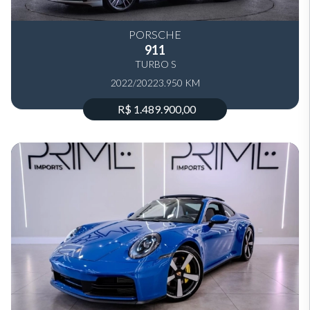
PORSCHE
911
TURBO S
2022/2022
3.950 KM
R$ 1.489.900,00