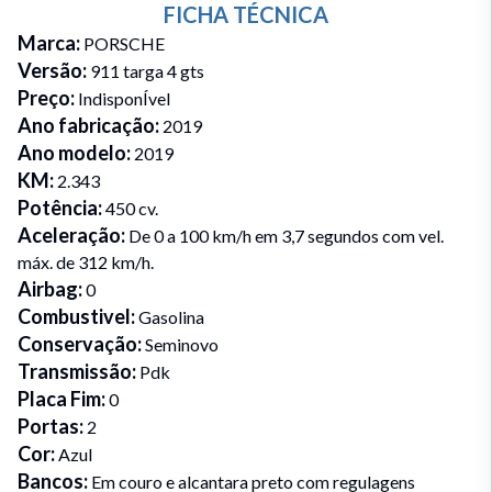
FICHA TÉCNICA
Marca
:
PORSCHE
Versão
:
911 targa 4 gts
Preço
:
IndisponÍvel
Ano fabricação
:
2019
Ano modelo
:
2019
KM
:
2.343
Potência
:
450 cv.
Aceleração
:
De 0 a 100 km/h em 3,7 segundos com vel.
máx. de 312 km/h.
Airbag
:
0
Combustivel
:
Gasolina
Conservação
:
Seminovo
Transmissão
:
Pdk
Placa Fim
:
0
Portas
:
2
Cor
:
Azul
Bancos
:
Em couro e alcantara preto com regulagens