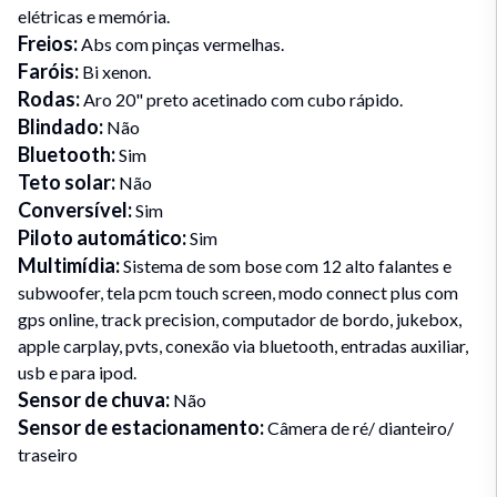
elétricas e memória.
Freios
:
Abs com pinças vermelhas.
Faróis
:
Bi xenon.
Rodas
:
Aro 20" preto acetinado com cubo rápido.
Blindado
:
Não
Bluetooth
:
Sim
Teto solar
:
Não
Conversível
:
Sim
Piloto automático
:
Sim
Multimídia
:
Sistema de som bose com 12 alto falantes e
subwoofer, tela pcm touch screen, modo connect plus com
gps online, track precision, computador de bordo, jukebox,
apple carplay, pvts, conexão via bluetooth, entradas auxiliar,
usb e para ipod.
Sensor de chuva
:
Não
Sensor de estacionamento
:
Câmera de ré/ dianteiro/
traseiro