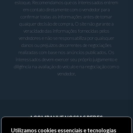
estoque. Recomendamos que os interessados entrem
em contato diretamente com o vendedor para
confirmar todas as informações antes de tomar
qualquer decisão de compra. O site não garante a
veracidade das informações fornecidas pelos
vendedores e não se responsabiliza por quaisquer
danos ou prejuízos decorrentes de negociações
realizadas com base nos anúncios publicados. Os
interessados devem exercer seu próprio julgamento e
diligência na avaliação do veículo e na negociação com o
vendedor.
ACOMPANHE NOSSAS REDES:
Utilizamos cookies essenciais e tecnologias