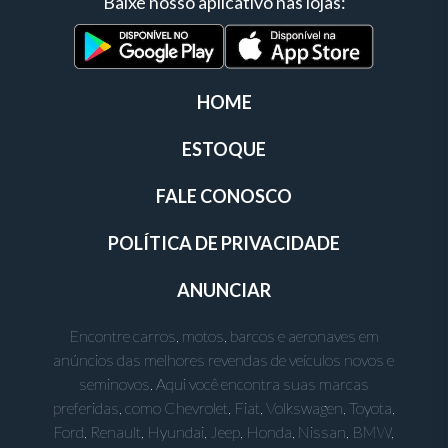
Baixe nosso aplicativo nas lojas:
HOME
ESTOQUE
FALE CONOSCO
POLÍTICA DE PRIVACIDADE
ANUNCIAR
Encontre carros, motos, barcos e aeronaves em
anúncios das melhores revendas de veículos novos e
seminovos. Aqui você encontra suas marcas
preferidas, como Chevrolet, Fiat, Volkswagen, Toyota,
Ford, Renault, Hyundai, Jeep, Honda, Nissan, BMW,