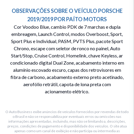
OBSERVAÇÕES SOBRE O VEÍCULO
PORSCHE
2019/2019
POR
PAÍTO MOTORS
Cor Voodoo Blue, cambio PDK de 7 marchas e dupla
embreagem, Launch Control, modos Overboost, Sport,
Sport Plus e Individual, PASM, PVTS Plus, pacote Sport
Chrono, escape com seletor de ronco no painel, Auto
Start/Stop, Cruise Control, Homelink, chave Keyless, ar
condicionado digital Dual Zone, acabamento interno em
alumínio escovado escuro, capas dos retrovisores em
fibra de carbono, acabamento externo preto acetinado,
aerofólio retrátil, capota de lona preta com
acionamento elétrico.
O Auto Business exibe anúncios de veículos fornecidos por revendas de todo
o Brasil e não se responsabiliza por eventuais erros ou omissões nas
informações apresentadas, incluindo, mas não se limitando a, descrições,
preços, condições de pagamento e disponibilidade dos veículos. O site atua
apenas como um canal de exibição e não participa ou intermedia as