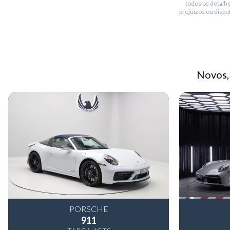
todos os detalhe
Freios
:
Abs com pinças vermelhas.
prejuízos ou dispu
Faróis
:
Bi xenon.
Rodas
:
Turbo ii aro 19"
Blindado
:
Não
Bluetooth
:
Sim
Novos,
Teto solar
:
Não
Conversível
:
Sim
Piloto automático
:
Sim
Multimídia
:
Sistema de som bose com tela pcm touch screen, g
bluetooth, entradas usb, auxiliar e para ipod.
Sensor de chuva
:
Não
Sensor de estacionamento
:
Traseiro
PORSCHE
911