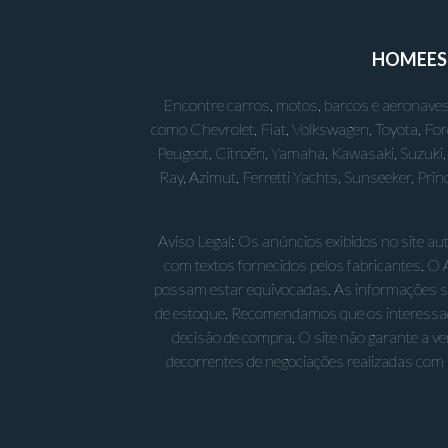
HOME
E
Encontre carros, motos, barcos e aeronaves
como Chevrolet, Fiat, Volkswagen, Toyota, Fo
Peugeot, Citroën, Yamaha, Kawasaki, Suzuki, 
Ray, Azimut, Ferretti Yachts, Sunseeker, Pr
Aviso Legal: Os anúncios exibidos no site a
com textos fornecidos pelos fabricantes. O 
possam estar equivocadas. As informações sobr
de estoque. Recomendamos que os interessad
decisão de compra. O site não garante a v
decorrentes de negociações realizadas com 