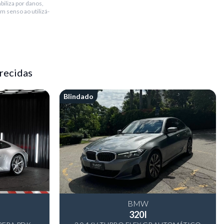
biliza por danos,
m senso ao utilizá-
recidas
Blindado
BMW
320I