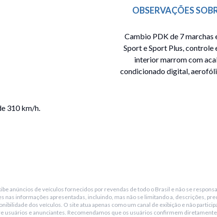
OBSERVAÇÕES SOBR
Cambio PDK de 7 marchas e 
Sport e Sport Plus, control
interior marrom com aca
condicionado digital, aerofól
de 310 km/h.
be anúncios de veículos fornecidos por revendas de todo o Brasil e não se responsa
s nas informações apresentadas, incluindo, mas não se limitando a, descrições, pre
 aquecimento e ventilação
nibilidade dos veículos. O site atua apenas como um canal de exibição e não particip
re usuários e anunciantes. Recomendamos que os usuários confirmem diretamente