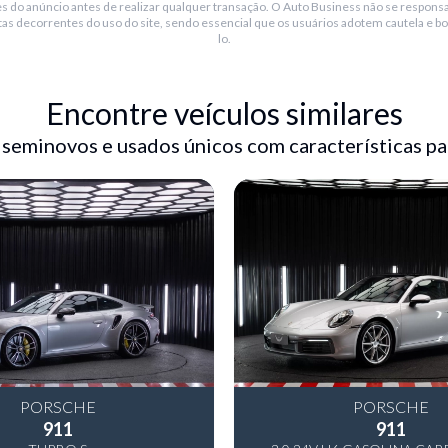
s do anúncio antes de realizar qualquer transação. O Auto Business não se responsa
tas decorrentes do uso do site, sendo essencial que os usuários adotem cautela e bo
lo.
Encontre veículos similares
 seminovos e usados únicos com características pa
ps, tv, conexão via
PORSCHE
PORSCHE
911
911