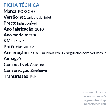
FICHA TÉCNICA
Marca
:
PORSCHE
Versão
:
911 turbo cabriolet
Preço
:
IndisponÍvel
Ano fabricação
:
2010
Ano modelo
:
2010
KM
:
39.379
Potência
:
500 cv.
Aceleração
:
De 0 a 100 km/h em 3,7 segundos com vel. máx. 
Airbag
:
0
Combustivel
:
Gasolina
Conservação
:
Seminovo
Transmissão
:
Pdk
Placa Fim
:
6
Portas
:
2
O Auto Business exi
Cor
:
Amarelo
erros ou omissõe
Bancos
:
Em couro marrom com regulagens elétricas, memória,
pagamento e dispo
negociações ent
nos dianteiros.