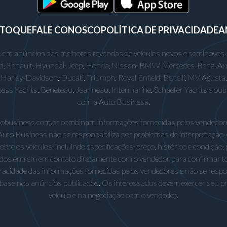
STOQUE
FALE CONOSCO
POLÍTICA DE PRIVACIDADE
A
 em anúncios das melhores revendas de veículos novos e seminovos.
rd, Renault, Hyundai, Jeep, Honda, Nissan, BMW, Mercedes-Benz, Audi,
Harley-Davidson, Ducati, Triumph, Royal Enfield, Benelli, MV Agusta, D
incess Yachts, Beneteau, Jeanneau, Intermarine, Schaefer Yachts e out
com a Auto Business.
utobusiness.com.br combinam informações fornecidas pelos vendedore
Auto Business não se responsabiliza por problemas de interpretação,
e os veículos, incluindo especificações, preço, histórico e condição, p
os entrem em contato diretamente com o vendedor para confirmar t
eracidade das informações fornecidas pelos vendedores e não se respo
base nos anúncios publicados. Os interessados devem exercer seu próp
veículo e na negociação com o vendedor.