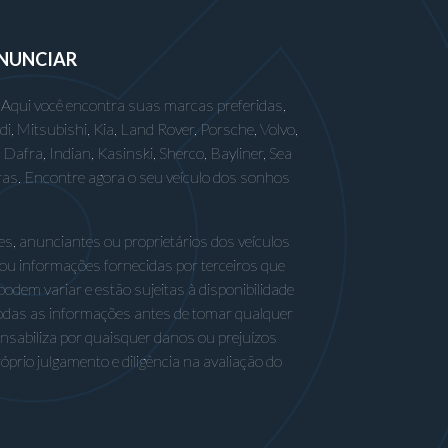
NUNCIAR
 Aqui você encontra suas marcas preferidas,
 Mitsubishi, Kia, Land Rover, Porsche, Volvo,
afra, Indian, Kasinski, Sherco, Bayliner, Sea
ras. Encontre agora o seu veículo dos sonhos
s, anunciantes ou proprietários dos veículos
 ou informações fornecidas por terceiros que
odem variar e estão sujeitas à disponibilidade
odas as informações antes de tomar qualquer
nsabiliza por quaisquer danos ou prejuízos
rio julgamento e diligência na avaliação do