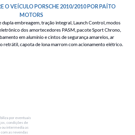
E O VEÍCULO
PORSCHE
2010/2010
POR
PAÍTO
MOTORS
dupla embreagem, tração integral, Launch Control, modos
e eletrônico dos amortecedores PASM, pacote Sport Chrono,
bamento em alumínio e cintos de segurança amarelos, ar
io retrátil, capota de lona marrom com acionamento elétrico.
biliza por eventuais
ços, condições de
a ou intermedia as
 com as revendas