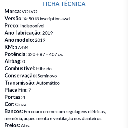
FICHA TÉCNICA
Marca
:
VOLVO
Versão
:
Xc90 t8 inscription awd
Preço
:
IndisponÍvel
Ano fabricação
:
2019
Ano modelo
:
2019
KM
:
17.484
Potência
:
320 + 87 = 407 cv.
Airbag
:
0
Combustivel
:
Híbrido
Conservação
:
Seminovo
Transmissão
:
Automático
Placa Fim
:
7
Portas
:
4
Cor
:
Cinza
Bancos
:
Em couro creme com regulagens elétricas,
memória, aquecimento e ventilação nos dianteiros.
Freios
:
Abs.