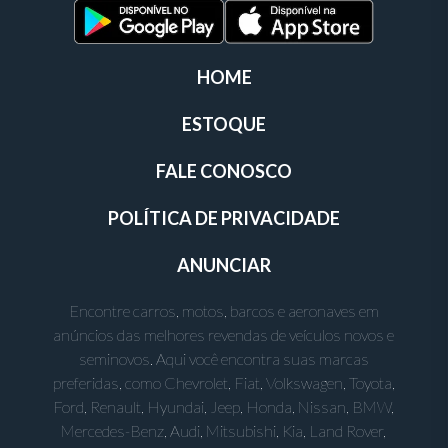
HOME
ESTOQUE
FALE CONOSCO
POLÍTICA DE PRIVACIDADE
ANUNCIAR
Encontre carros, motos, barcos e aeronaves em
anúncios das melhores revendas de veículos novos e
seminovos. Aqui você encontra suas marcas
preferidas, como Chevrolet, Fiat, Volkswagen, Toyota,
Ford, Renault, Hyundai, Jeep, Honda, Nissan, BMW,
Mercedes-Benz, Audi, Mitsubishi, Kia, Land Rover,