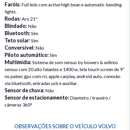
Faróis
:
Full leds com active high bean e automatic bending
lights.
Rodas
:
Aro 21"
Blindado
:
Não
Bluetooth
:
Sim
Teto solar
:
Sim
Conversível
:
Não
Piloto automático
:
Sim
Multimídia
:
Sistema de som sensus by bowers & wilkins
sensus com 20 alto falantes e 1400 w, tela touch screen de 9”
no painel, gps com rsi, apple carplay, android auto, conexão
via bluetooth, entradas usb e auxiliar.
Sensor de chuva
:
Não
Sensor de estacionamento
:
Dianteiro / traseiro /
câmeras 360°
OBSERVAÇÕES SOBRE O VEÍCULO
VOLVO