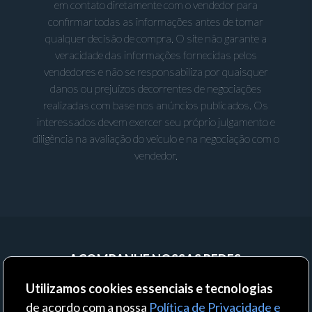
em contato diretamente com o vendedor para
confirmar todas as informações antes de tomar
qualquer decisão de compra. O site não garante a
veracidade das informações fornecidas pelos
vendedores e não se responsabiliza por quaisquer
danos ou prejuízos decorrentes de negociações
realizadas com base nos anúncios publicados. Os
interessados devem exercer seu próprio julgamento e
diligência na avaliação do veículo e na negociação com o
vendedor.
ACOMPANHE NOSSAS REDES:
Utilizamos cookies essenciais e tecnologias
de acordo com a nossa
Política de Privacidade e