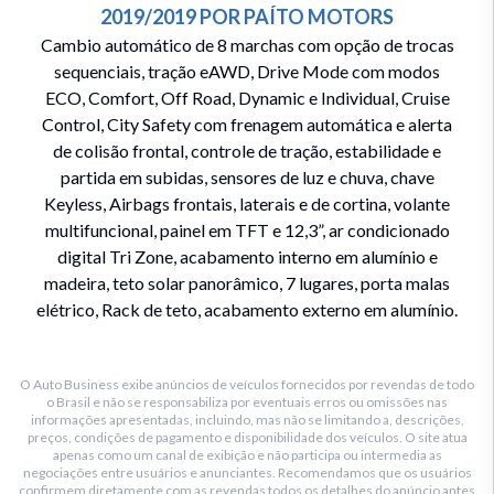
2019/2019
POR
PAÍTO MOTORS
Cambio automático de 8 marchas com opção de trocas
sequenciais, tração eAWD, Drive Mode com modos
ECO, Comfort, Off Road, Dynamic e Individual, Cruise
Control, City Safety com frenagem automática e alerta
de colisão frontal, controle de tração, estabilidade e
partida em subidas, sensores de luz e chuva, chave
Keyless, Airbags frontais, laterais e de cortina, volante
multifuncional, painel em TFT e 12,3”, ar condicionado
digital Tri Zone, acabamento interno em alumínio e
madeira, teto solar panorâmico, 7 lugares, porta malas
elétrico, Rack de teto, acabamento externo em alumínio.
O Auto Business exibe anúncios de veículos fornecidos por revendas de todo
o Brasil e não se responsabiliza por eventuais erros ou omissões nas
informações apresentadas, incluindo, mas não se limitando a, descrições,
preços, condições de pagamento e disponibilidade dos veículos. O site atua
apenas como um canal de exibição e não participa ou intermedia as
negociações entre usuários e anunciantes. Recomendamos que os usuários
confirmem diretamente com as revendas todos os detalhes do anúncio antes