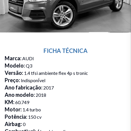
FICHA TÉCNICA
Marca
:
AUDI
Modelo
:
Q3
Versão
:
1.4 tfsi ambiente flex 4p s tronic
Preço
:
IndisponÍvel
Ano fabricação
:
2017
Ano modelo
:
2018
KM
:
60.749
Motor
:
1.4 turbo
Potência
:
150 cv
Airbag
:
0