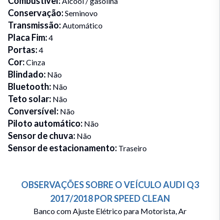
Combustivel
:
Álcool / gasolina
Conservação
:
Seminovo
Transmissão
:
Automático
Placa Fim
:
4
Portas
:
4
Cor
:
Cinza
Blindado
:
Não
Bluetooth
:
Não
Teto solar
:
Não
Conversível
:
Não
Piloto automático
:
Não
Sensor de chuva
:
Não
Sensor de estacionamento
:
Traseiro
OBSERVAÇÕES SOBRE O VEÍCULO
AUDI
Q3
2017/2018
POR
SPEED CLEAN
Banco com Ajuste Elétrico para Motorista, Ar