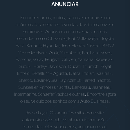
ANUNCIAR
Encontre carros, motos, barcos e aeronaves em
anúncios das melhores revendas de veículos novos e
seminovos. Aqui você encontra suas marcas
preferidas, como Chevrolet, Fiat, Volkswagen, Toyota,
Ford, Renault, Hyundai, Jeep, Honda, Nissan, BMW,
Mercedes-Benz, Audi, Mitsubishi, Kia, Land Rover,
Porsche, Volvo, Peugeot, Citroën, Yamaha, Kawasaki,
Suzuki, Harley-Davidson, Ducati, Triumph, Royal
Enfield, Benelli, MV Agusta, Dafra, Indian, Kasinski,
Sherco, Bayliner, Sea Ray, Azimut, Ferretti Yachts,
Sunseeker, Princess Yachts, Beneteau, Jeanneau,
Intermarine, Schaefer Yachts e outras. Encontre agora
o seu veículo dos sonhos com a Auto Business.
Aviso Legal: Os anúncios exibidos no site
autobusiness.com.br combinam informações
fornecidas pelos vendedores, anunciantes ou