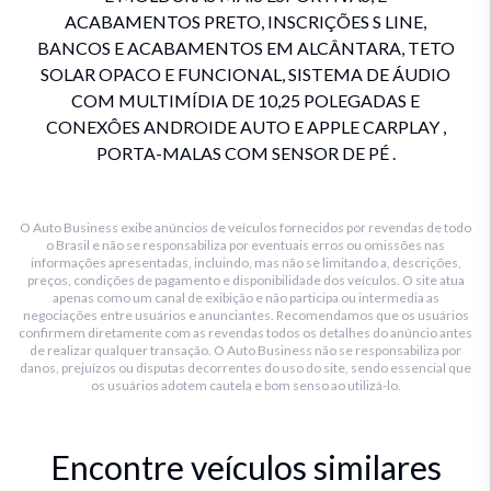
ACABAMENTOS PRETO, INSCRIÇÕES S LINE,
BANCOS E ACABAMENTOS EM ALCÂNTARA, TETO
SOLAR OPACO E FUNCIONAL, SISTEMA DE ÁUDIO
COM MULTIMÍDIA DE 10,25 POLEGADAS E
CONEXÔES ANDROIDE AUTO E APPLE CARPLAY ,
O Auto Business exibe anúncios de veículos fornecidos por revendas de todo
o Brasil e não se responsabiliza por eventuais erros ou omissões nas
informações apresentadas, incluindo, mas não se limitando a, descrições,
preços, condições de pagamento e disponibilidade dos veículos. O site atua
apenas como um canal de exibição e não participa ou intermedia as
negociações entre usuários e anunciantes. Recomendamos que os usuários
confirmem diretamente com as revendas todos os detalhes do anúncio antes
de realizar qualquer transação. O Auto Business não se responsabiliza por
danos, prejuízos ou disputas decorrentes do uso do site, sendo essencial que
os usuários adotem cautela e bom senso ao utilizá-lo.
Encontre veículos similares