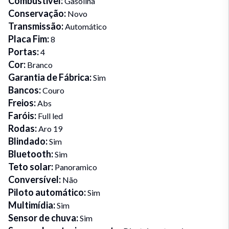
Combustivel
:
Gasolina
Conservação
:
Novo
Transmissão
:
Automático
Placa Fim
:
8
Portas
:
4
Cor
:
Branco
Garantia de Fábrica
:
Sim
Bancos
:
Couro
Freios
:
Abs
Faróis
:
Full led
Rodas
:
Aro 19
Blindado
:
Sim
Bluetooth
:
Sim
Teto solar
:
Panoramico
Conversível
:
Não
Piloto automático
:
Sim
Multimídia
:
Sim
Sensor de chuva
:
Sim