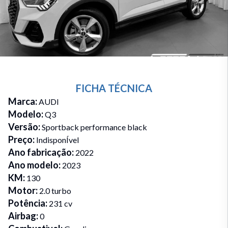
FICHA TÉCNICA
Marca
:
AUDI
Modelo
:
Q3
Versão
:
Sportback performance black
Preço
:
IndisponÍvel
Ano fabricação
:
2022
Ano modelo
:
2023
KM
:
130
Motor
:
2.0 turbo
Potência
:
231 cv
Airbag
:
0