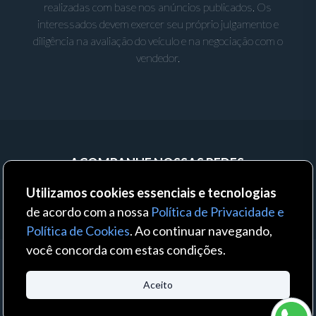
realizadas com base nos anúncios publicados. Os
interessados devem exercer seu próprio julgamento e
diligência na avaliação do veículo e na negociação com o
vendedor.
ACOMPANHE NOSSAS REDES:
Utilizamos cookies essenciais e tecnologias
de acordo com a nossa
Política de Privacidade e
Política de Cookies
. Ao continuar navegando,
você concorda com estas condições.
© 2023 - Auto Business - Todos os direitos reservados. Um produto:
Aceito