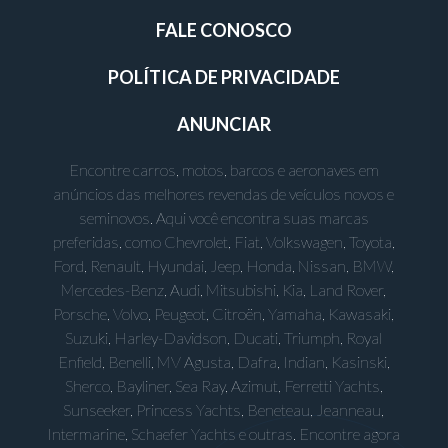
FALE CONOSCO
POLÍTICA DE PRIVACIDADE
ANUNCIAR
Encontre carros, motos, barcos e aeronaves em
anúncios das melhores revendas de veículos novos e
seminovos. Aqui você encontra suas marcas
preferidas, como Chevrolet, Fiat, Volkswagen, Toyota,
Ford, Renault, Hyundai, Jeep, Honda, Nissan, BMW,
Mercedes-Benz, Audi, Mitsubishi, Kia, Land Rover,
Porsche, Volvo, Peugeot, Citroën, Yamaha, Kawasaki,
Suzuki, Harley-Davidson, Ducati, Triumph, Royal
Enfield, Benelli, MV Agusta, Dafra, Indian, Kasinski,
Sherco, Bayliner, Sea Ray, Azimut, Ferretti Yachts,
Sunseeker, Princess Yachts, Beneteau, Jeanneau,
Intermarine, Schaefer Yachts e outras. Encontre agora