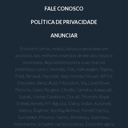
FALE CONOSCO
POLÍTICA DE PRIVACIDADE
ANUNCIAR
Encontre carros, motos, barcos e aeronaves em
anúncios das melhores revendas de veículos novos e
seminovos. Aqui você encontra suas marcas
preferidas, como Chevrolet, Fiat, Volkswagen, Toyota,
Ford, Renault, Hyundai, Jeep, Honda, Nissan, BMW,
Mercedes-Benz, Audi, Mitsubishi, Kia, Land Rover,
Porsche, Volvo, Peugeot, Citroën, Yamaha, Kawasaki,
Suzuki, Harley-Davidson, Ducati, Triumph, Royal
Enfield, Benelli, MV Agusta, Dafra, Indian, Kasinski,
Sherco, Bayliner, Sea Ray, Azimut, Ferretti Yachts,
Sunseeker, Princess Yachts, Beneteau, Jeanneau,
Intermarine, Schaefer Yachts e outras. Encontre agora