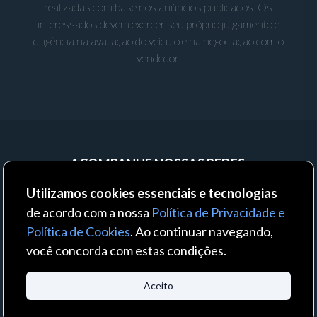
realizadas com base nos anúncios publicados. Os
interessados devem exercer seu próprio julgamento e
diligência na avaliação do veículo e na negociação com o
vendedor.
ACOMPANHE NOSSAS REDES:
Utilizamos cookies essenciais e tecnologias
de acordo com a nossa
Política de Privacidade e
Política de Cookies
. Ao continuar navegando,
você concorda com estas condições.
© 2023 - Auto Business - Todos os direitos reservados. Um produto:
Aceito