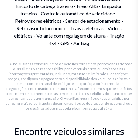
Encosto de cabeça traseiro - Freio ABS - Limpador
traseiro - Controle automático de velocidade -
Retrovisores elétricos - Sensor de estacionamento -
Retrovisor fotocrômico - Travas elétricas - Vidros
elétricos - Volante com regulagem de altura - Tração
4x4 - GPS - Air Bag
O Auto Business exibe anúncios de veículos fornecidos por revendas de todo
o Brasil e não se responsabiliza por eventuais erros ou omissões nas
informações apresentadas, incluindo, mas não se limitando a, descrições,
preços, condições de pagamento e disponibilidade dos veículos. O site atua
apenas como um canal de exibição e não participa ou intermedia as
negociações entre usuários e anunciantes. Recomendamos que os usuários
confirmem diretamente com as revendas todos os detalhes do anúncio antes
de realizar qualquer transação. O Auto Business não se responsabiliza por
danos, prejuízos ou disputas decorrentes do uso do site, sendo essencial que
os usuários adotem cautela e bom senso ao utilizá-lo.
Encontre veículos similares