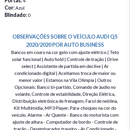
Portas
:
4
Cor
:
Azul
Blindado
:
0
OBSERVAÇÕES SOBRE O VEÍCULO
AUDI
Q5
2020/2020
POR
AUTO BUSINESS
Bancos em couro na cor gelo com ajuste elétrico | Teto
solar funcional | Auto hold | Controle de tração | Drive
select | Assistente de partida em declive | Ar
condicionado digital | Aceitamos troca de maior ou
menor valor | Estamos na Vila Olimpia | Outros
Opcionais: Banco bi-partido, Comando de áudio no
volante, Controle de estabilidade, Direção Elétrica,
Distribuição eletrônica de frenagem, Farol de neblina,
Kit Multimídia, MP3 Player, Pára-choques na cor do
veículo. Alarme - Ar Quente - Banco do motorista com
ajuste de altura - Computador de bordo - Controle de
tração - Desembaçador traseiro - Ar Condicionado -