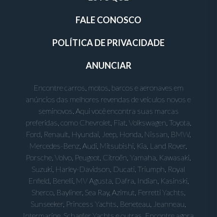
FALE CONOSCO
POLÍTICA DE PRIVACIDADE
ANUNCIAR
Encontre carros, motos, barcos e aeronaves em
anúncios das melhores revendas de veículos novos e
seminovos. Aqui você encontra suas marcas
preferidas, como Chevrolet, Fiat, Volkswagen, Toyota,
Ford, Renault, Hyundai, Jeep, Honda, Nissan, BMW,
Mercedes-Benz, Audi, Mitsubishi, Kia, Land Rover,
Porsche, Volvo, Peugeot, Citroën, Yamaha, Kawasaki,
Suzuki, Harley-Davidson, Ducati, Triumph, Royal
Enfield, Benelli, MV Agusta, Dafra, Indian, Kasinski,
Sherco, Bayliner, Sea Ray, Azimut, Ferretti Yachts,
Sunseeker, Princess Yachts, Beneteau, Jeanneau,
Intermarine, Schaefer Yachts e outras. Encontre agora