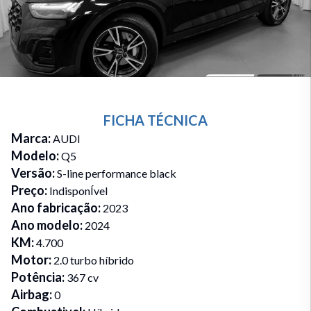
FICHA TÉCNICA
Marca
:
AUDI
Modelo
:
Q5
Versão
:
S-line performance black
Preço
:
IndisponÍvel
Ano fabricação
:
2023
Ano modelo
:
2024
KM
:
4.700
Motor
:
2.0 turbo híbrido
Potência
:
367 cv
Airbag
:
0