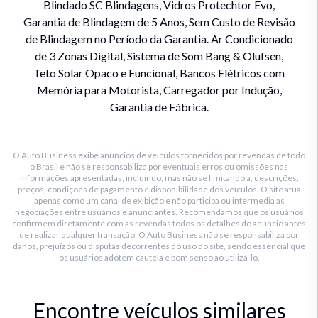
Blindado SC Blindagens, Vidros Protechtor Evo,
Garantia de Blindagem de 5 Anos, Sem Custo de Revisão
de Blindagem no Período da Garantia. Ar Condicionado
de 3 Zonas Digital, Sistema de Som Bang & Olufsen,
Teto Solar Opaco e Funcional, Bancos Elétricos com
Memória para Motorista, Carregador por Indução,
Garantia de Fábrica.
O Auto Business exibe anúncios de veículos fornecidos por revendas de todo
o Brasil e não se responsabiliza por eventuais erros ou omissões nas
informações apresentadas, incluindo, mas não se limitando a, descrições,
preços, condições de pagamento e disponibilidade dos veículos. O site atua
apenas como um canal de exibição e não participa ou intermedia as
negociações entre usuários e anunciantes. Recomendamos que os usuários
confirmem diretamente com as revendas todos os detalhes do anúncio antes
de realizar qualquer transação. O Auto Business não se responsabiliza por
danos, prejuízos ou disputas decorrentes do uso do site, sendo essencial que
os usuários adotem cautela e bom senso ao utilizá-lo.
Encontre veículos similares