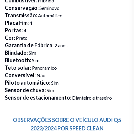
Combustivel
:
Híbrido
Conservação
:
Seminovo
Transmissão
:
Automático
Placa Fim
:
4
Portas
:
4
Cor
:
Preto
Garantia de Fábrica
:
2 anos
Blindado
:
Sim
Bluetooth
:
Sim
Teto solar
:
Panoramico
Conversível
:
Não
Piloto automático
:
Sim
Sensor de chuva
:
Sim
Sensor de estacionamento
:
Dianteiro e traseiro
OBSERVAÇÕES SOBRE O VEÍCULO
AUDI
Q5
2023/2024
POR
SPEED CLEAN