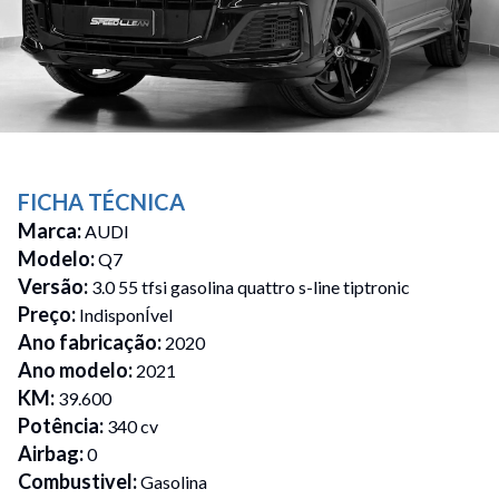
FICHA TÉCNICA
Marca
:
AUDI
Modelo
:
Q7
Versão
:
3.0 55 tfsi gasolina quattro s-line tiptronic
Preço
:
IndisponÍvel
Ano fabricação
:
2020
Ano modelo
:
2021
KM
:
39.600
Potência
:
340 cv
Airbag
:
0
Combustivel
:
Gasolina