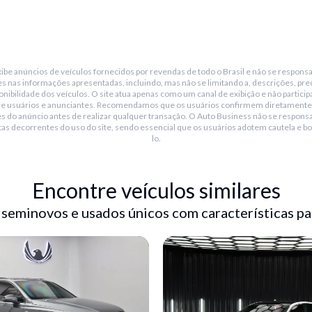
be anúncios de veículos fornecidos por revendas de todo o Brasil e não se responsa
s nas informações apresentadas, incluindo, mas não se limitando a, descrições, pre
nibilidade dos veículos. O site atua apenas como um canal de exibição e não particip
re usuários e anunciantes. Recomendamos que os usuários confirmem diretamente
s do anúncio antes de realizar qualquer transação. O Auto Business não se responsa
tas decorrentes do uso do site, sendo essencial que os usuários adotem cautela e bo
lo.
 360°
Encontre veículos similares
 seminovos e usados únicos com características pa