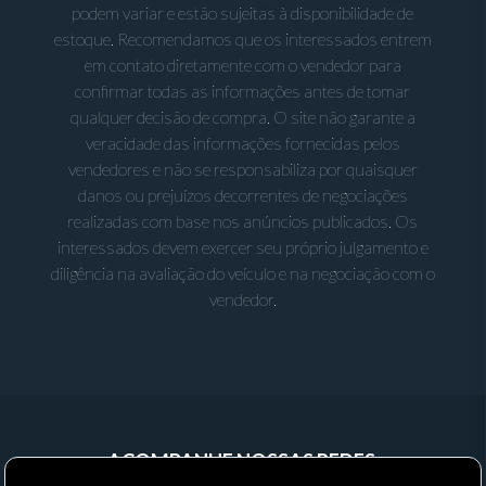
podem variar e estão sujeitas à disponibilidade de
estoque. Recomendamos que os interessados entrem
em contato diretamente com o vendedor para
confirmar todas as informações antes de tomar
qualquer decisão de compra. O site não garante a
veracidade das informações fornecidas pelos
vendedores e não se responsabiliza por quaisquer
danos ou prejuízos decorrentes de negociações
realizadas com base nos anúncios publicados. Os
interessados devem exercer seu próprio julgamento e
diligência na avaliação do veículo e na negociação com o
vendedor.
ACOMPANHE NOSSAS REDES: