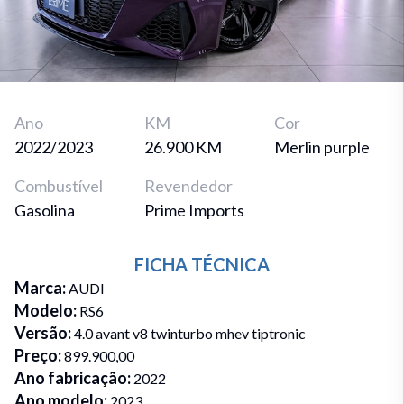
Ano
KM
Cor
2022/2023
26.900 KM
Merlin purple
Combustível
Revendedor
Gasolina
Prime Imports
FICHA TÉCNICA
Marca
:
AUDI
Modelo
:
RS6
Versão
:
4.0 avant v8 twinturbo mhev tiptronic
Preço
:
899.900,00
Ano fabricação
:
2022
Ano modelo
:
2023