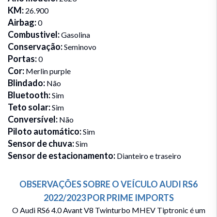
KM
:
26.900
Airbag
:
0
Combustivel
:
Gasolina
Conservação
:
Seminovo
Portas
:
0
Cor
:
Merlin purple
Blindado
:
Não
Bluetooth
:
Sim
Teto solar
:
Sim
Conversível
:
Não
Piloto automático
:
Sim
Sensor de chuva
:
Sim
Sensor de estacionamento
:
Dianteiro e traseiro
OBSERVAÇÕES SOBRE O VEÍCULO
AUDI
RS6
2022/2023
POR
PRIME IMPORTS
O Audi RS6 4.0 Avant V8 Twinturbo MHEV Tiptronic é um