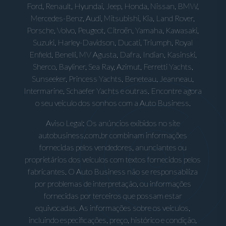
Ford, Renault, Hyundai, Jeep, Honda, Nissan, BMW,
Mercedes-Benz, Audi, Mitsubishi, Kia, Land Rover,
Porsche, Volvo, Peugeot, Citroën, Yamaha, Kawasaki,
Suzuki, Harley-Davidson, Ducati, Triumph, Royal
Enfield, Benelli, MV Agusta, Dafra, Indian, Kasinski,
Sherco, Bayliner, Sea Ray, Azimut, Ferretti Yachts,
Sunseeker, Princess Yachts, Beneteau, Jeanneau,
Intermarine, Schaefer Yachts e outras. Encontre agora
o seu veículo dos sonhos com a Auto Business.
Aviso Legal: Os anúncios exibidos no site
autobusiness.com.br combinam informações
fornecidas pelos vendedores, anunciantes ou
proprietários dos veículos com textos fornecidos pelos
fabricantes. O Auto Business não se responsabiliza
por problemas de interpretação, ou informações
fornecidas por terceiros que possam estar
equivocadas. As informações sobre os veículos,
incluindo especificações, preço, histórico e condição,