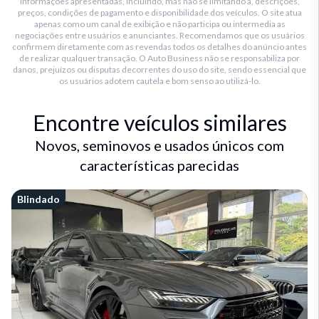
informações apresentadas, incluindo, mas não se limitando a, descrições,
preços, condições de pagamento e disponibilidade dos veículos. O site atua
apenas como um canal de exibição e não participa ou intermedia as
negociações entre usuários e anunciantes. Recomendamos que os usuários
confirmem diretamente com as revendas todos os detalhes do anúncio antes
de realizar qualquer transação. O Auto Business não se responsabiliza por
danos, prejuízos ou disputas decorrentes do uso do site, sendo essencial que
os usuários adotem cautela e bom senso ao utilizá-lo.
Encontre veículos similares
Novos, seminovos e usados únicos com
características parecidas
Blindado