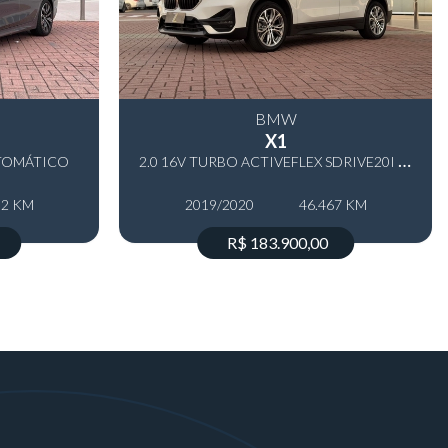
BMW
X1
2
.0 16V TURBO ACTIVEFLEX SDRIVE20I 4P AUTOMÁTICO
UTOMÁTICO
52 KM
2019/2020
46.467 KM
R$ 183.900,00