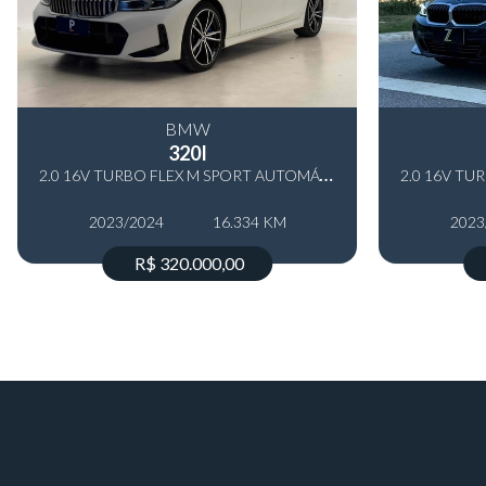
Sensor de chuva
:
Sim
Sensor de estacionamento
:
Dianteiro / traseiro / câmeras
BMW
320I
2
.0 16V TURBO FLEX M SPORT AUTOMÁTICO
2023/2024
16.334 KM
2023
R$ 320.000,00