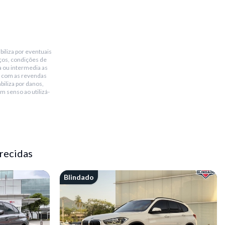
biliza por eventuais
ços, condições de
a ou intermedia as
 com as revendas
biliza por danos,
m senso ao utilizá-
recidas
Blindado