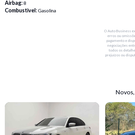
Airbag
:
8
Combustivel
:
Gasolina
Conservação
:
Seminovo
Transmissão
:
Automático
O Auto Business exi
Placa Fim
:
5
erros ou omissõe
Portas
:
4
pagamento e dispo
negociações ent
Cor
:
Cinza
todos os detalhe
Garantia de Fábrica
:
Sim - até maio de 2022
prejuízos ou dispu
Bancos
:
Esportivos em couro
Freios
:
Abs com disco nas 4 rodas
Faróis
:
Full led
Rodas
:
Aro 20' m diamantadas
Novos,
Blindado
:
Não
Bluetooth
:
Sim
Teto solar
:
Sim
Conversível
:
Não
Piloto automático
:
Sim
Multimídia
:
Sim - idrive connecteddrive