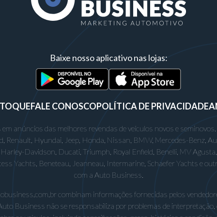
Baixe nosso aplicativo nas lojas:
STOQUE
FALE CONOSCO
POLÍTICA DE PRIVACIDADE
A
 em anúncios das melhores revendas de veículos novos e seminovos.
rd, Renault, Hyundai, Jeep, Honda, Nissan, BMW, Mercedes-Benz, Audi,
Harley-Davidson, Ducati, Triumph, Royal Enfield, Benelli, MV Agusta, D
incess Yachts, Beneteau, Jeanneau, Intermarine, Schaefer Yachts e out
com a Auto Business.
utobusiness.com.br combinam informações fornecidas pelos vendedore
Auto Business não se responsabiliza por problemas de interpretação,