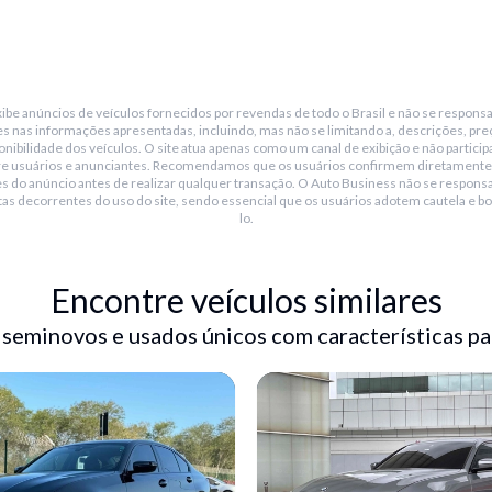
be anúncios de veículos fornecidos por revendas de todo o Brasil e não se responsa
s nas informações apresentadas, incluindo, mas não se limitando a, descrições, pre
nibilidade dos veículos. O site atua apenas como um canal de exibição e não particip
re usuários e anunciantes. Recomendamos que os usuários confirmem diretamente
s do anúncio antes de realizar qualquer transação. O Auto Business não se responsa
tas decorrentes do uso do site, sendo essencial que os usuários adotem cautela e bo
lo.
Encontre veículos similares
 seminovos e usados únicos com características pa