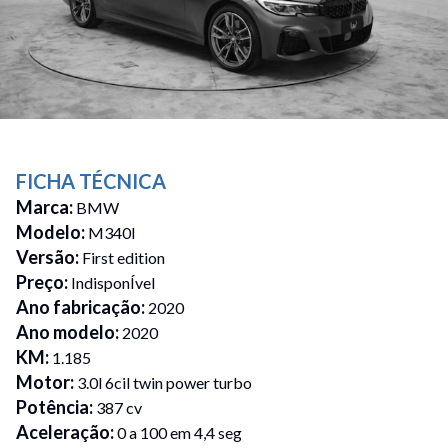
FICHA TÉCNICA
Marca
:
BMW
Modelo
:
M340I
Versão
:
First edition
Preço
:
IndisponÍvel
Ano fabricação
:
2020
Ano modelo
:
2020
KM
:
1.185
Motor
:
3.0l 6cil twin power turbo
Potência
:
387 cv
Aceleração
:
0 a 100 em 4,4 seg