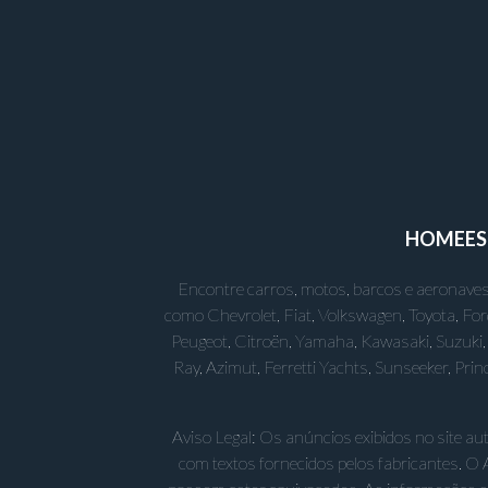
HOME
E
Encontre carros, motos, barcos e aeronaves
como Chevrolet, Fiat, Volkswagen, Toyota, Fo
Peugeot, Citroën, Yamaha, Kawasaki, Suzuki, 
Ray, Azimut, Ferretti Yachts, Sunseeker, Pr
Aviso Legal: Os anúncios exibidos no site a
com textos fornecidos pelos fabricantes. O 