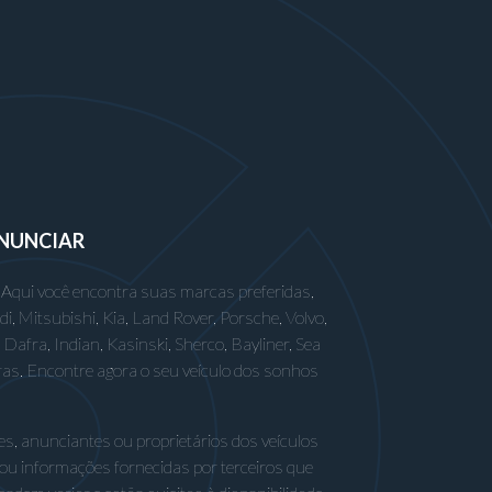
NUNCIAR
 Aqui você encontra suas marcas preferidas,
 Mitsubishi, Kia, Land Rover, Porsche, Volvo,
afra, Indian, Kasinski, Sherco, Bayliner, Sea
ras. Encontre agora o seu veículo dos sonhos
s, anunciantes ou proprietários dos veículos
 ou informações fornecidas por terceiros que