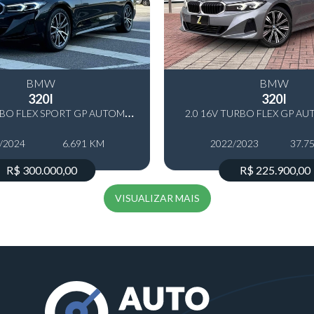
 360°
BMW
BMW
320I
320I
2
.0 16V TURBO FLEX SPORT GP AUTOMÁTICO
2.0 16V TURBO FLEX GP A
/2024
6.691 KM
2022/2023
37.7
R$ 300.000,00
R$ 225.900,00
VISUALIZAR MAIS