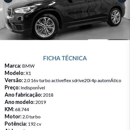
FICHA TÉCNICA
Marca
:
BMW
Modelo
:
X1
Versão
:
2.0 16v turbo activeflex sdrive20i 4p automÁtico
Preço
:
IndisponÍvel
Ano fabricação
:
2018
Ano modelo
:
2019
KM
:
68.744
Motor
:
2.0 turbo
Potência
:
192 cv