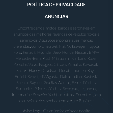
POLÍTICA DE PRIVACIDADE
ANUNCIAR
Encontre carros, motos, barcos e aeronaves em
anúncios das melhores revendas de veículos novos e
seminovos. Aqui você encontra suas marcas
preferidas, como Chevrolet, Fiat, Volkswagen, Toyota,
Ford, Renault, Hyundai, Jeep, Honda, Nissan, BMW,
Mercedes-Benz, Audi, Mitsubishi, Kia, Land Rover,
Porsche, Volvo, Peugeot, Citroën, Yamaha, Kawasaki,
Suzuki, Harley-Davidson, Ducati, Triumph, Royal
Enfield, Benelli, MV Agusta, Dafra, Indian, Kasinski,
Sherco, Bayliner, Sea Ray, Azimut, Ferretti Yachts,
Sunseeker, Princess Yachts, Beneteau, Jeanneau,
Intermarine, Schaefer Yachts e outras. Encontre agora
o seu veículo dos sonhos com a Auto Business.
Aviso Legal: Os anúncios exibidos no site