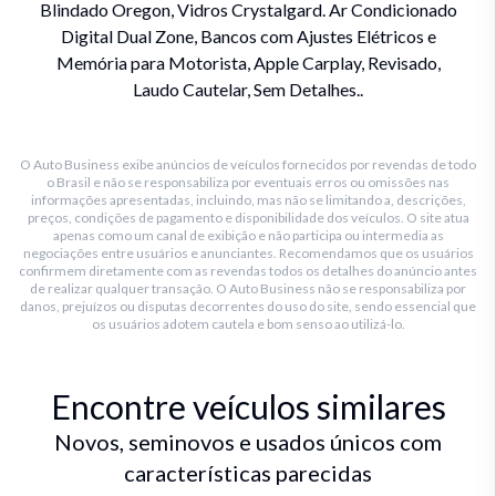
Blindado Oregon, Vidros Crystalgard. Ar Condicionado
Digital Dual Zone, Bancos com Ajustes Elétricos e
Memória para Motorista, Apple Carplay, Revisado,
Laudo Cautelar, Sem Detalhes..
O Auto Business exibe anúncios de veículos fornecidos por revendas de todo
o Brasil e não se responsabiliza por eventuais erros ou omissões nas
informações apresentadas, incluindo, mas não se limitando a, descrições,
preços, condições de pagamento e disponibilidade dos veículos. O site atua
apenas como um canal de exibição e não participa ou intermedia as
negociações entre usuários e anunciantes. Recomendamos que os usuários
confirmem diretamente com as revendas todos os detalhes do anúncio antes
de realizar qualquer transação. O Auto Business não se responsabiliza por
danos, prejuízos ou disputas decorrentes do uso do site, sendo essencial que
os usuários adotem cautela e bom senso ao utilizá-lo.
Encontre veículos similares
Novos, seminovos e usados únicos com
características parecidas