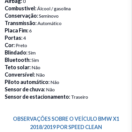
Airbag
:
0
Combustivel
:
Álcool / gasolina
Conservação
:
Seminovo
Transmissão
:
Automático
Placa Fim
:
6
Portas
:
4
Cor
:
Preto
Blindado
:
Sim
Bluetooth
:
Sim
Teto solar
:
Não
Conversível
:
Não
Piloto automático
:
Não
Sensor de chuva
:
Não
Sensor de estacionamento
:
Traseiro
OBSERVAÇÕES SOBRE O VEÍCULO
BMW
X1
2018/2019
POR
SPEED CLEAN