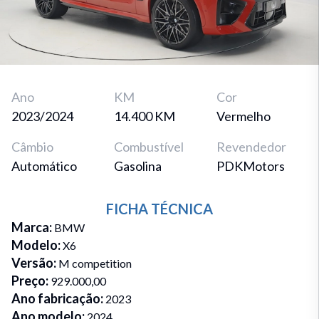
Ano
KM
Cor
2023/2024
14.400 KM
Vermelho
Câmbio
Combustível
Revendedor
Automático
Gasolina
PDKMotors
FICHA TÉCNICA
Marca
:
BMW
Modelo
:
X6
Versão
:
M competition
Preço
:
929.000,00
Ano fabricação
:
2023
Ano modelo
:
2024