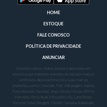
HOME
ESTOQUE
FALE CONOSCO
POLÍTICA DE PRIVACIDADE
ANUNCIAR
Encontre carros, motos, barcos e aeronaves em
anúncios das melhores revendas de veículos novos e
seminovos. Aqui você encontra suas marcas
preferidas, como Chevrolet, Fiat, Volkswagen, Toyota,
Ford, Renault, Hyundai, Jeep, Honda, Nissan, BMW,
Mercedes-Benz, Audi, Mitsubishi, Kia, Land Rover,
Porsche, Volvo, Peugeot, Citroën, Yamaha, Kawasaki,