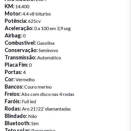
KM
:
14.400
Motor
:
4.4 v8 biturbo
Potência
:
625cv
Aceleração
:
0 a 100 em 3,9 seg
Airbag
:
0
Combustivel
:
Gasolina
Conservação
:
Seminovo
Transmissão
:
Automático
Placa Fim
:
0
Portas
:
4
Cor
:
Vermelho
Bancos
:
Couro merino
Freios
:
Abs com disco nas 4 rodas
Faróis
:
Full led
Rodas
:
Aro 21’/22’ diamantadas
Blindado
:
Não
Bluetooth
:
Sim
Teto solar
:
Panoramico