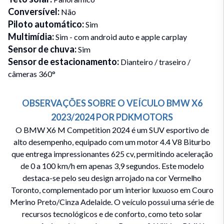
Conversível
:
Não
Piloto automático
:
Sim
Multimídia
:
Sim - com android auto e apple carplay
Sensor de chuva
:
Sim
Sensor de estacionamento
:
Dianteiro / traseiro /
câmeras 360°
OBSERVAÇÕES SOBRE O VEÍCULO
BMW
X6
2023/2024
POR
PDKMOTORS
O BMW X6 M Competition 2024 é um SUV esportivo de
alto desempenho, equipado com um motor 4.4 V8 Biturbo
que entrega impressionantes 625 cv, permitindo aceleração
de 0 a 100 km/h em apenas 3,9 segundos. Este modelo
destaca-se pelo seu design arrojado na cor Vermelho
Toronto, complementado por um interior luxuoso em Couro
Merino Preto/Cinza Adelaide. O veículo possui uma série de
recursos tecnológicos e de conforto, como teto solar