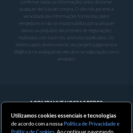
confirmar todas as informações antes de tomar
qualquer decisão de compra. O site não garante a
veracidade das informações fornecidas pelos
vendedores e não se responsabiliza por quaisquer
danos ou prejuízos decorrentes de negociações
realizadas com base nos anúncios publicados. Os
interessados devem exercer seu próprio julgamento e
diligência na avaliação do veículo e na negociação com o
vendedor.
ACOMPANHE NOSSAS REDES:
Utilizamos cookies essenciais e tecnologias
de acordo com a nossa
Política de Privacidade e
Política de Cookies
. Ao continuar navegando,