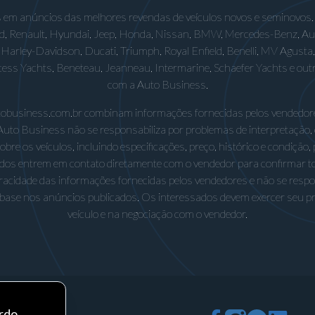
 em anúncios das melhores revendas de veículos novos e seminovos.
rd, Renault, Hyundai, Jeep, Honda, Nissan, BMW, Mercedes-Benz, Audi,
Harley-Davidson, Ducati, Triumph, Royal Enfield, Benelli, MV Agusta, D
incess Yachts, Beneteau, Jeanneau, Intermarine, Schaefer Yachts e out
com a Auto Business.
utobusiness.com.br combinam informações fornecidas pelos vendedore
Auto Business não se responsabiliza por problemas de interpretação,
e os veículos, incluindo especificações, preço, histórico e condição, p
os entrem em contato diretamente com o vendedor para confirmar t
eracidade das informações fornecidas pelos vendedores e não se respo
base nos anúncios publicados. Os interessados devem exercer seu próp
veículo e na negociação com o vendedor.
rdo