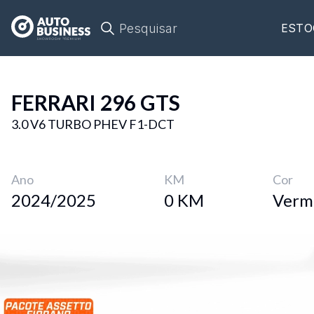
Pesquisar
ESTO
FERRARI
296 GTS
3.0 V6 TURBO PHEV F1-DCT
Ano
KM
Cor
2024/2025
0 KM
Verm