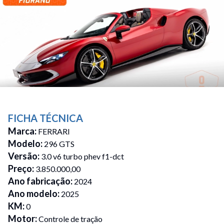
FICHA TÉCNICA
Marca
:
FERRARI
Modelo
:
296 GTS
Versão
:
3.0 v6 turbo phev f1-dct
Preço
:
3.850.000,00
Ano fabricação
:
2024
Ano modelo
:
2025
KM
:
0
Motor
:
Controle de tração