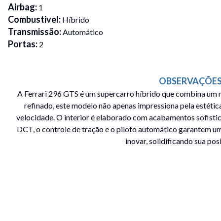
Airbag
:
1
Combustivel
:
Híbrido
Transmissão
:
Automático
Portas
:
2
Cor
:
Vermelho
Bancos
:
Encosto de cabeça traseiro
Freios
:
OBSERVAÇÕES
Freio abs
Rodas
:
A Ferrari 296 GTS é um supercarro híbrido que combina um
Rodas de liga leve
Blindado
:
refinado, este modelo não apenas impressiona pela estétic
Não
Teto solar
velocidade. O interior é elaborado com acabamentos sofistic
:
Não
DCT, o controle de tração e o piloto automático garantem um
Piloto automático
:
Sim
inovar, solidificando sua po
Sensor de chuva
:
Não
Sensor de estacionamento
:
Traseiro