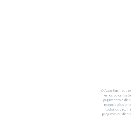
O Auto Business exi
erros ou omissõe
pagamento e dispo
negociações ent
todos os detalhe
prejuízos ou dispu