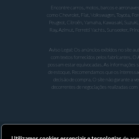
Encontre carros, motos, barcos e aeronaves
como Chevrolet, Fiat, Volkswagen, Toyota, Fo
Peugeot, Citroën, Yamaha, Kawasaki, Suzuki, 
Ray, Azimut, Ferretti Yachts, Sunseeker, Pr
Aviso Legal: Os anúncios exibidos no site a
com textos fornecidos pelos fabricantes. O 
possam estar equivocadas. As informações sobr
de estoque. Recomendamos que os interessad
decisão de compra. O site não garante a v
decorrentes de negociações realizadas com 
Utilizamos cookies essenciais e tecnologias
de aco