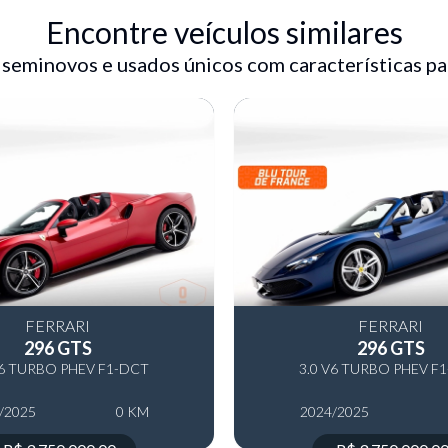
Encontre veículos similares
 seminovos e usados únicos com características pa
FERRARI
FERRARI
296 GTS
296 GTS
V6 TURBO PHEV F1-DCT
3.0 V6 TURBO PHEV F
/2025
0 KM
2024/2025