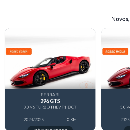
Novos,
FERRARI
296 GTS
3.0 V6 TURBO PHEV F1-DCT
3.0 
2024/2025
0 KM
2025