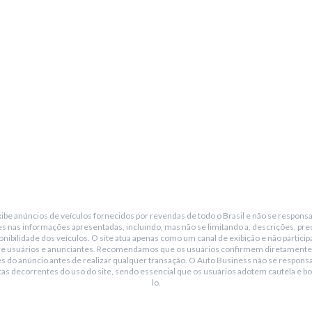
be anúncios de veículos fornecidos por revendas de todo o Brasil e não se responsa
s nas informações apresentadas, incluindo, mas não se limitando a, descrições, pre
nibilidade dos veículos. O site atua apenas como um canal de exibição e não particip
re usuários e anunciantes. Recomendamos que os usuários confirmem diretamente
s do anúncio antes de realizar qualquer transação. O Auto Business não se responsa
tas decorrentes do uso do site, sendo essencial que os usuários adotem cautela e bo
lo.