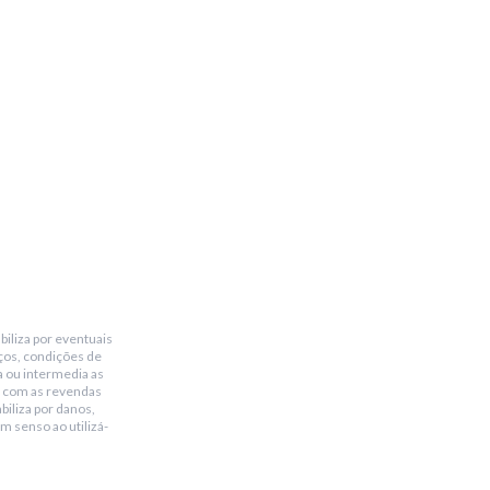
biliza por eventuais
ços, condições de
a ou intermedia as
 com as revendas
biliza por danos,
m senso ao utilizá-