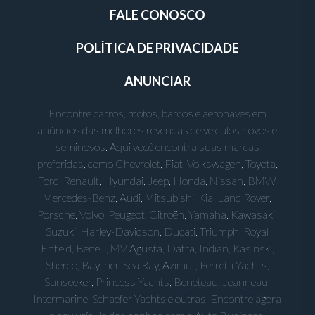
FALE CONOSCO
POLÍTICA DE PRIVACIDADE
ANUNCIAR
Encontre carros, motos, barcos e aeronaves em
anúncios das melhores revendas de veículos novos e
seminovos. Aqui você encontra suas marcas
preferidas, como Chevrolet, Fiat, Volkswagen, Toyota,
Ford, Renault, Hyundai, Jeep, Honda, Nissan, BMW,
Mercedes-Benz, Audi, Mitsubishi, Kia, Land Rover,
Porsche, Volvo, Peugeot, Citroën, Yamaha, Kawasaki,
Suzuki, Harley-Davidson, Ducati, Triumph, Royal
Enfield, Benelli, MV Agusta, Dafra, Indian, Kasinski,
Sherco, Bayliner, Sea Ray, Azimut, Ferretti Yachts,
Sunseeker, Princess Yachts, Beneteau, Jeanneau,
Intermarine, Schaefer Yachts e outras. Encontre agora