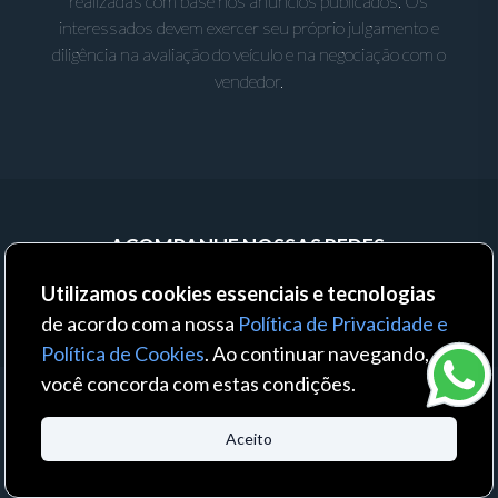
realizadas com base nos anúncios publicados. Os
interessados devem exercer seu próprio julgamento e
diligência na avaliação do veículo e na negociação com o
vendedor.
ACOMPANHE NOSSAS REDES:
Utilizamos cookies essenciais e tecnologias
de acordo com a nossa
Política de Privacidade e
Política de Cookies
. Ao continuar navegando,
você concorda com estas condições.
© 2023 - Auto Business - Todos os direitos reservados. Um produto:
Aceito