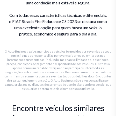
uma condução mais estável e segura.
Com todas essas características técnicas e diferenciais,
o FIAT Strada Fire Endurance CS 2023 se destaca como
uma excelente opção para quem busca um veículo
prático, econômico e seguro para o dia a dia.
O Auto Business exibe anúncios de veículos fornecidos por revendas de todo
o Brasil e não se responsabiliza por eventuais erros ou omissões nas
informações apresentadas, incluindo, mas não se limitando a, descrições,
preços, condições de pagamento e disponibilidade dos veículos. O site atua
apenas como um canal de exibição e não participa ou intermedia as
negociações entre usuários e anunciantes. Recomendamos que os usuários
confirmem diretamente com as revendas todos os detalhes do anúncio antes
de realizar qualquer transação. O Auto Business não se responsabiliza por
danos, prejuízos ou disputas decorrentes do uso do site, sendo essencial que
os usuários adotem cautela e bom senso ao utilizá-lo.
Encontre veículos similares