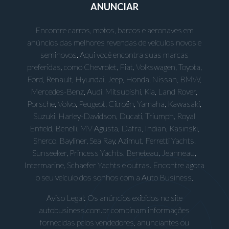
ANUNCIAR
Encontre carros, motos, barcos e aeronaves em
anúncios das melhores revendas de veículos novos e
seminovos. Aqui você encontra suas marcas
preferidas, como Chevrolet, Fiat, Volkswagen, Toyota,
Ford, Renault, Hyundai, Jeep, Honda, Nissan, BMW,
Mercedes-Benz, Audi, Mitsubishi, Kia, Land Rover,
Porsche, Volvo, Peugeot, Citroën, Yamaha, Kawasaki,
Suzuki, Harley-Davidson, Ducati, Triumph, Royal
Enfield, Benelli, MV Agusta, Dafra, Indian, Kasinski,
Sherco, Bayliner, Sea Ray, Azimut, Ferretti Yachts,
Sunseeker, Princess Yachts, Beneteau, Jeanneau,
Intermarine, Schaefer Yachts e outras. Encontre agora
o seu veículo dos sonhos com a Auto Business.
Aviso Legal: Os anúncios exibidos no site
autobusiness.com.br combinam informações
fornecidas pelos vendedores, anunciantes ou