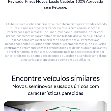
Revisado, Pneus Novos, Laudo Cautelar 100% Aprovado
sem Retoque.
O Auto Business exibe anúncios de veículos fornecidos por revendas de todo
o Brasil e não se responsabiliza por eventuais erros ou omissões nas
informações apresentadas, incluindo, mas não se limitando a, descrições,
preços, condições de pagamento e disponibilidade dos veículos. O site atua
apenas como um canal de exibição e não participa ou intermedia as
negociações entre usuários e anunciantes. Recomendamos que os usuários
confirmem diretamente com as revendas todos os detalhes do anúncio antes
de realizar qualquer transação. O Auto Business não se responsabiliza por
danos, prejuízos ou disputas decorrentes do uso do site, sendo essencial que
os usuários adotem cautela e bom senso ao utilizá-lo.
Encontre veículos similares
Novos, seminovos e usados únicos com
características parecidas