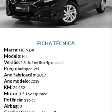
FICHA TÉCNICA
Marca
:
HONDA
Modelo
:
FIT
Versão
:
1.5 dx 16v flex 4p manual
Preço
:
IndisponÍvel
Ano fabricação
:
2017
Ano modelo
:
2018
KM
:
24.452
Motor
:
1.5 16v aspirado
Potência
:
116 cv
Airbag
:
0