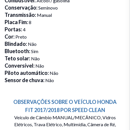
Combustivel
:
Álcool / gasolina
Conservação
:
Seminovo
Transmissão
:
Manual
Placa Fim
:
8
Portas
:
4
Cor
:
Preto
Blindado
:
Não
Bluetooth
:
Sim
Teto solar
:
Não
Conversível
:
Não
Piloto automático
:
Não
Sensor de chuva
:
Não
OBSERVAÇÕES SOBRE O VEÍCULO
HONDA
FIT
2017/2018
POR
SPEED CLEAN
Veículo de Câmbio MANUAL/MECÂNICO, Vidros
Elétricos, Trava Elétrico, Multimídia, Câmera de Ré,