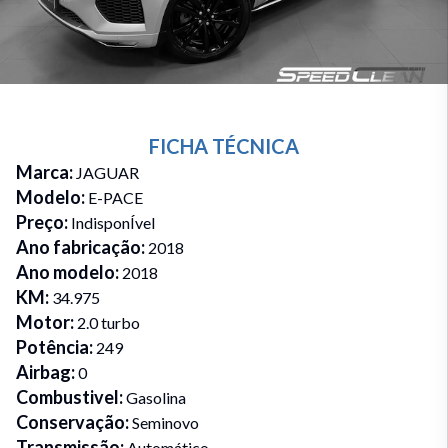
FICHA TÉCNICA
Marca
:
JAGUAR
Modelo
:
E-PACE
Preço
:
IndisponÍvel
Ano fabricação
:
2018
Ano modelo
:
2018
KM
:
34.975
Motor
:
2.0 turbo
Potência
:
249
Airbag
:
0
Combustivel
:
Gasolina
Conservação
:
Seminovo
Transmissão
:
Automático