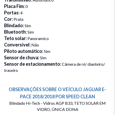
Placa Fim
:
0
Portas
:
4
Cor
:
Prata
Blindado
:
Sim
Bluetooth
:
Sim
Teto solar
:
Panoramico
Conversível
:
Não
Piloto automático
:
Sim
Sensor de chuva
:
Sim
Sensor de estacionamento
:
Câmera de ré/ dianteiro/
traseiro
OBSERVAÇÕES SOBRE O VEÍCULO
JAGUAR
E-
PACE
2018/2018
POR
SPEED CLEAN
Blindado Hi-Tech - Vidros AGP B33, TETO SOLAR EM
VIDRO, ÚNICA DONA