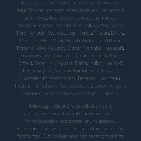
Encontre carros, motos, barcos e aeronaves em
anúncios das melhores revendas de veículos novos e
seminovos. Aqui você encontra suas marcas
preferidas, como Chevrolet, Fiat, Volkswagen, Toyota,
Ford, Renault, Hyundai, Jeep, Honda, Nissan, BMW,
Mercedes-Benz, Audi, Mitsubishi, Kia, Land Rover,
Porsche, Volvo, Peugeot, Citroën, Yamaha, Kawasaki,
Suzuki, Harley-Davidson, Ducati, Triumph, Royal
Enfield, Benelli, MV Agusta, Dafra, Indian, Kasinski,
Sherco, Bayliner, Sea Ray, Azimut, Ferretti Yachts,
Sunseeker, Princess Yachts, Beneteau, Jeanneau,
Intermarine, Schaefer Yachts e outras. Encontre agora
o seu veículo dos sonhos com a Auto Business.
Aviso Legal: Os anúncios exibidos no site
autobusiness.com.br combinam informações
fornecidas pelos vendedores, anunciantes ou
proprietários dos veículos com textos fornecidos pelos
fabricantes. O Auto Business não se responsabiliza