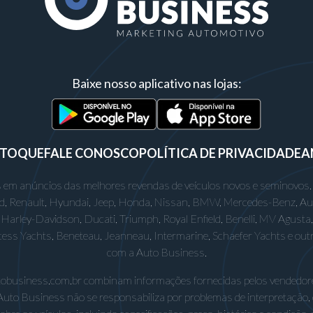
Baixe nosso aplicativo nas lojas:
STOQUE
FALE CONOSCO
POLÍTICA DE PRIVACIDADE
A
 em anúncios das melhores revendas de veículos novos e seminovos.
rd, Renault, Hyundai, Jeep, Honda, Nissan, BMW, Mercedes-Benz, Audi,
Harley-Davidson, Ducati, Triumph, Royal Enfield, Benelli, MV Agusta, D
incess Yachts, Beneteau, Jeanneau, Intermarine, Schaefer Yachts e out
com a Auto Business.
utobusiness.com.br combinam informações fornecidas pelos vendedore
Auto Business não se responsabiliza por problemas de interpretação,