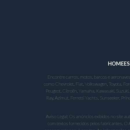
HOME
E
Encontre carros, motos, barcos e aeronaves
como Chevrolet, Fiat, Volkswagen, Toyota, Fo
Peugeot, Citroën, Yamaha, Kawasaki, Suzuki, 
Ray, Azimut, Ferretti Yachts, Sunseeker, Pr
Aviso Legal: Os anúncios exibidos no site a
com textos fornecidos pelos fabricantes. O 