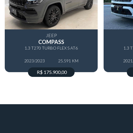
JEEP
COMPASS
1.3 T270 TURBO FLEX S AT6
1.3 
2023/2023
25.591 KM
2021
R$ 175.900,00