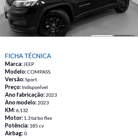
FICHA TÉCNICA
Marca
:
JEEP
Modelo
:
COMPASS
Versão
:
Sport
Preço
:
IndisponÍvel
Ano fabricação
:
2023
Ano modelo
:
2023
KM
:
6.132
Motor
:
1.3 turbo flex
Potência
:
185 cv
Airbag
:
0