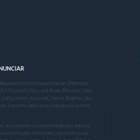
NUNCIAR
 Aqui você encontra suas marcas preferidas,
 Mitsubishi, Kia, Land Rover, Porsche, Volvo,
afra, Indian, Kasinski, Sherco, Bayliner, Sea
ras. Encontre agora o seu veículo dos sonhos
s, anunciantes ou proprietários dos veículos
 ou informações fornecidas por terceiros que