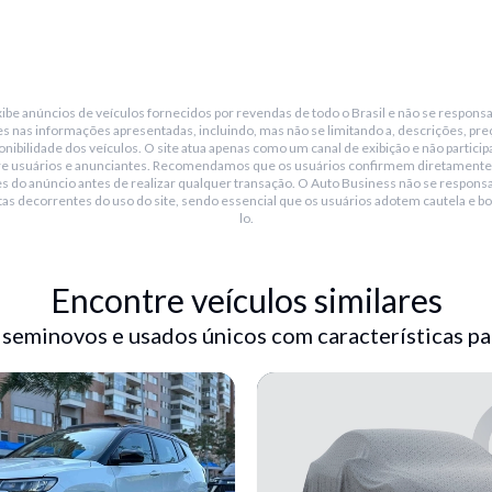
be anúncios de veículos fornecidos por revendas de todo o Brasil e não se responsa
s nas informações apresentadas, incluindo, mas não se limitando a, descrições, pre
nibilidade dos veículos. O site atua apenas como um canal de exibição e não particip
re usuários e anunciantes. Recomendamos que os usuários confirmem diretamente
s do anúncio antes de realizar qualquer transação. O Auto Business não se responsa
tas decorrentes do uso do site, sendo essencial que os usuários adotem cautela e bo
lo.
Encontre veículos similares
 seminovos e usados únicos com características pa