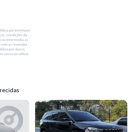
biliza por eventuais
ços, condições de
a ou intermedia as
 com as revendas
biliza por danos,
m senso ao utilizá-
recidas