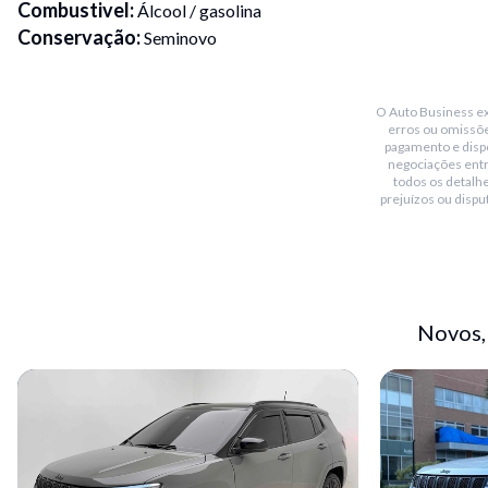
Combustivel
:
Álcool / gasolina
Conservação
:
Seminovo
Transmissão
:
Automático
Placa Fim
:
7
O Auto Business exi
Portas
:
4
erros ou omissõe
Cor
:
Preto
pagamento e dispo
negociações ent
Garantia de Fábrica
:
3 anos
todos os detalhe
Blindado
:
Sim
prejuízos ou dispu
Bluetooth
:
Sim
Teto solar
:
Não
Conversível
:
Não
Piloto automático
:
Não
Novos,
Sensor de chuva
:
Não
Sensor de estacionamento
:
Dianteiro e traseiro