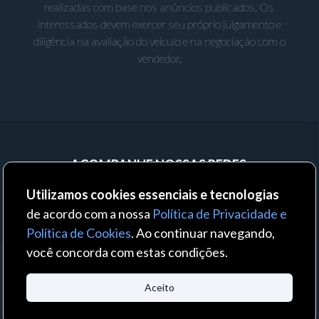
realizadas com base nos anúncios publicados. Os
interessados devem exercer seu próprio julgamento e
diligência na avaliação do veículo e na negociação com o
vendedor.
ACOMPANHE NOSSAS REDES:
Utilizamos cookies essenciais e tecnologias
de acordo com a nossa
Política de Privacidade e
Política de Cookies
. Ao continuar navegando,
você concorda com estas condições.
© 2023 - Auto Business - Todos os direitos reservados. Um produto:
Aceito