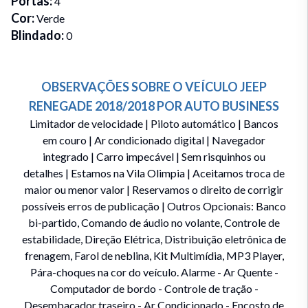
Portas
:
4
Cor
:
Verde
Blindado
:
0
OBSERVAÇÕES SOBRE O VEÍCULO
JEEP
RENEGADE
2018/2018
POR
AUTO BUSINESS
Limitador de velocidade | Piloto automático | Bancos
em couro | Ar condicionado digital | Navegador
integrado | Carro impecável | Sem risquinhos ou
detalhes | Estamos na Vila Olimpia | Aceitamos troca de
maior ou menor valor | Reservamos o direito de corrigir
possíveis erros de publicação | Outros Opcionais: Banco
bi-partido, Comando de áudio no volante, Controle de
estabilidade, Direção Elétrica, Distribuição eletrônica de
frenagem, Farol de neblina, Kit Multimídia, MP3 Player,
Pára-choques na cor do veículo. Alarme - Ar Quente -
Computador de bordo - Controle de tração -
Desembaçador traseiro - Ar Condicionado - Encosto de