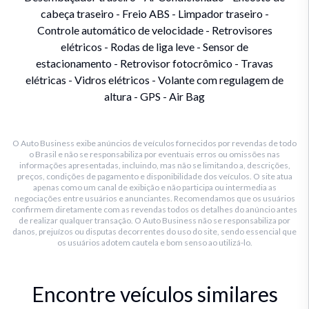
cabeça traseiro - Freio ABS - Limpador traseiro -
Controle automático de velocidade - Retrovisores
elétricos - Rodas de liga leve - Sensor de
estacionamento - Retrovisor fotocrômico - Travas
elétricas - Vidros elétricos - Volante com regulagem de
altura - GPS - Air Bag
O Auto Business exibe anúncios de veículos fornecidos por revendas de todo
o Brasil e não se responsabiliza por eventuais erros ou omissões nas
informações apresentadas, incluindo, mas não se limitando a, descrições,
preços, condições de pagamento e disponibilidade dos veículos. O site atua
apenas como um canal de exibição e não participa ou intermedia as
negociações entre usuários e anunciantes. Recomendamos que os usuários
confirmem diretamente com as revendas todos os detalhes do anúncio antes
de realizar qualquer transação. O Auto Business não se responsabiliza por
danos, prejuízos ou disputas decorrentes do uso do site, sendo essencial que
os usuários adotem cautela e bom senso ao utilizá-lo.
Encontre veículos similares