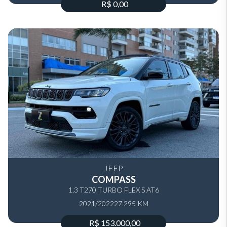
R$ 0,00
JEEP
COMPASS
1.3 T270 TURBO FLEX S AT6
2021/2022
27.295 KM
R$ 153.000,00