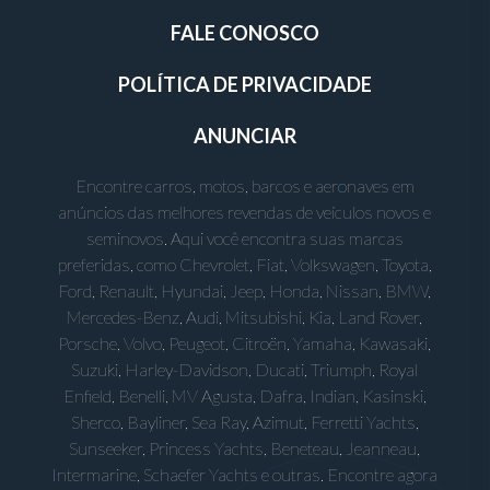
FALE CONOSCO
POLÍTICA DE PRIVACIDADE
ANUNCIAR
Encontre carros, motos, barcos e aeronaves em
anúncios das melhores revendas de veículos novos e
seminovos. Aqui você encontra suas marcas
preferidas, como Chevrolet, Fiat, Volkswagen, Toyota,
Ford, Renault, Hyundai, Jeep, Honda, Nissan, BMW,
Mercedes-Benz, Audi, Mitsubishi, Kia, Land Rover,
Porsche, Volvo, Peugeot, Citroën, Yamaha, Kawasaki,
Suzuki, Harley-Davidson, Ducati, Triumph, Royal
Enfield, Benelli, MV Agusta, Dafra, Indian, Kasinski,
Sherco, Bayliner, Sea Ray, Azimut, Ferretti Yachts,
Sunseeker, Princess Yachts, Beneteau, Jeanneau,
Intermarine, Schaefer Yachts e outras. Encontre agora