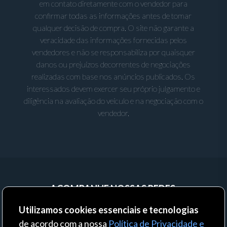
em contato diretamente com o vendedor para
confirmar todas as informações antes de tomar
qualquer decisão de compra. O site não garante a
veracidade das informações fornecidas pelos
vendedores e não se responsabiliza por quaisquer
danos ou prejuízos decorrentes de negociações
realizadas com base nos anúncios publicados. Os
interessados devem exercer seu próprio julgamento e
diligência na avaliação do veículo e na negociação com o
vendedor.
ACOMPANHE NOSSAS REDES:
Utilizamos cookies essenciais e tecnologias
de acordo com a nossa
Política de Privacidade e