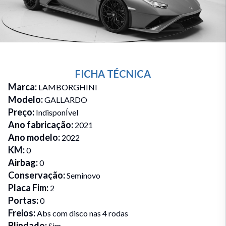
FICHA TÉCNICA
Marca
:
LAMBORGHINI
Modelo
:
GALLARDO
Preço
:
IndisponÍvel
Ano fabricação
:
2021
Ano modelo
:
2022
KM
:
0
Airbag
:
0
Conservação
:
Seminovo
Placa Fim
:
2
Portas
:
0
Freios
:
Abs com disco nas 4 rodas
Blindado
:
Sim