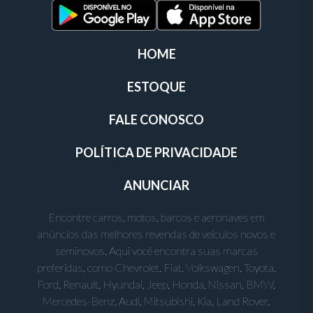
HOME
ESTOQUE
FALE CONOSCO
POLÍTICA DE PRIVACIDADE
ANUNCIAR
Encontre carros, motos, barcos e aeronaves em
anúncios das melhores revendas de veículos novos e
seminovos. Aqui você encontra suas marcas
preferidas, como Chevrolet, Fiat, Volkswagen, Toyota,
Ford, Renault, Hyundai, Jeep, Honda, Nissan, BMW,
Mercedes-Benz, Audi, Mitsubishi, Kia, Land Rover,