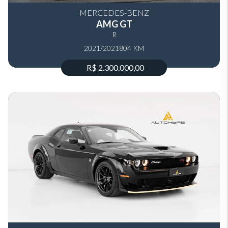
MERCEDES-BENZ
AMG GT
R
2021/2021
804 KM
R$ 2.300.000,00