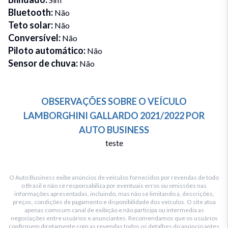
Bluetooth
:
Não
Teto solar
:
Não
Conversível
:
Não
Piloto automático
:
Não
Sensor de chuva
:
Não
OBSERVAÇÕES SOBRE O VEÍCULO
LAMBORGHINI
GALLARDO
2021/2022
POR
AUTO BUSINESS
teste
O Auto Business exibe anúncios de veículos fornecidos por revendas de todo
o Brasil e não se responsabiliza por eventuais erros ou omissões nas
informações apresentadas, incluindo, mas não se limitando a, descrições,
preços, condições de pagamento e disponibilidade dos veículos. O site atua
apenas como um canal de exibição e não participa ou intermedia as
negociações entre usuários e anunciantes. Recomendamos que os usuários
confirmem diretamente com as revendas todos os detalhes do anúncio antes