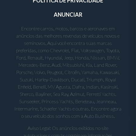
POLÍTICA DE PRIVACIDADE
ANUNCIAR
Encontre carros, motos, barcos e aeronaves em
anúncios das melhores revendas de veículos novos e
seminovos. Aqui você encontra suas marcas
preferidas, como Chevrolet, Fiat, Volkswagen, Toyota,
Ford, Renault, Hyundai, Jeep, Honda, Nissan, BMW,
Mercedes-Benz, Audi, Mitsubishi, Kia, Land Rover,
Porsche, Volvo, Peugeot, Citroën, Yamaha, Kawasaki,
Suzuki, Harley-Davidson, Ducati, Triumph, Royal
Enfield, Benelli, MV Agusta, Dafra, Indian, Kasinski,
Sherco, Bayliner, Sea Ray, Azimut, Ferretti Yachts,
Sunseeker, Princess Yachts, Beneteau, Jeanneau,
Intermarine, Schaefer Yachts e outras. Encontre agora
o seu veículo dos sonhos com a Auto Business.
Aviso Legal: Os anúncios exibidos no site
autobusiness.com.br combinam informações