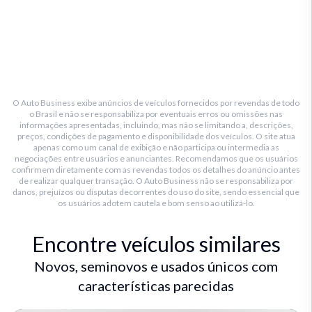
O Auto Business exibe anúncios de veículos fornecidos por revendas de todo
o Brasil e não se responsabiliza por eventuais erros ou omissões nas
informações apresentadas, incluindo, mas não se limitando a, descrições,
preços, condições de pagamento e disponibilidade dos veículos. O site atua
apenas como um canal de exibição e não participa ou intermedia as
negociações entre usuários e anunciantes. Recomendamos que os usuários
confirmem diretamente com as revendas todos os detalhes do anúncio antes
de realizar qualquer transação. O Auto Business não se responsabiliza por
danos, prejuízos ou disputas decorrentes do uso do site, sendo essencial que
os usuários adotem cautela e bom senso ao utilizá-lo.
Encontre veículos similares
Novos, seminovos e usados únicos com
características parecidas