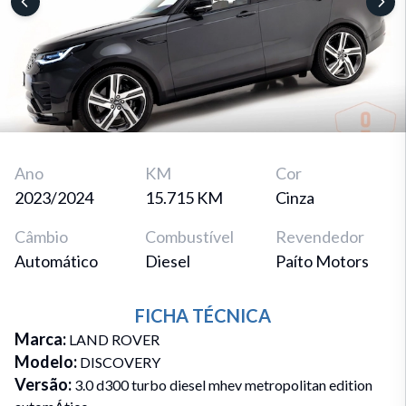
Ano
KM
Cor
2023/2024
15.715 KM
Cinza
Câmbio
Combustível
Revendedor
Automático
Diesel
Paíto Motors
FICHA TÉCNICA
Marca
:
LAND ROVER
Modelo
:
DISCOVERY
Versão
:
3.0 d300 turbo diesel mhev metropolitan edition