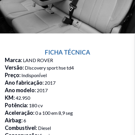
FICHA TÉCNICA
Marca
:
LAND ROVER
Versão
:
Discovery sport hse td4
Preço
:
IndisponÍvel
Ano fabricação
:
2017
Ano modelo
:
2017
KM
:
42.950
Potência
:
180 cv
Aceleração
:
0 a 100 em 8,9 seg
Airbag
:
6
Combustivel
:
Diesel