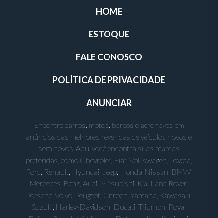
HOME
ESTOQUE
FALE CONOSCO
POLÍTICA DE PRIVACIDADE
ANUNCIAR
Encontre carros, motos, barcos e aeronaves em
anúncios das melhores revendas de veículos novos e
seminovos. Aqui você encontra suas marcas
preferidas, como Chevrolet, Fiat, Volkswagen, Toyota,
Ford, Renault, Hyundai, Jeep, Honda, Nissan, BMW,
Mercedes-Benz, Audi, Mitsubishi, Kia, Land Rover,
Porsche, Volvo, Peugeot, Citroën, Yamaha, Kawasaki,
Suzuki, Harley-Davidson, Ducati, Triumph, Royal