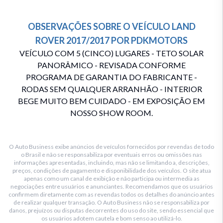
OBSERVAÇÕES SOBRE O VEÍCULO
LAND
ROVER
2017/2017
POR
PDKMOTORS
VEÍCULO COM 5 (CINCO) LUGARES - TETO SOLAR
PANORÂMICO - REVISADA CONFORME
PROGRAMA DE GARANTIA DO FABRICANTE -
RODAS SEM QUALQUER ARRANHÃO - INTERIOR
BEGE MUITO BEM CUIDADO - EM EXPOSIÇÃO EM
NOSSO SHOW ROOM.
O Auto Business exibe anúncios de veículos fornecidos por revendas de todo
o Brasil e não se responsabiliza por eventuais erros ou omissões nas
informações apresentadas, incluindo, mas não se limitando a, descrições,
preços, condições de pagamento e disponibilidade dos veículos. O site atua
apenas como um canal de exibição e não participa ou intermedia as
negociações entre usuários e anunciantes. Recomendamos que os usuários
confirmem diretamente com as revendas todos os detalhes do anúncio antes
de realizar qualquer transação. O Auto Business não se responsabiliza por
danos, prejuízos ou disputas decorrentes do uso do site, sendo essencial que
os usuários adotem cautela e bom senso ao utilizá-lo.