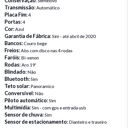
Conservação
:
Seminovo
Transmissão
:
Automático
Placa Fim
:
4
Portas
:
4
Cor
:
Azul
Garantia de Fábrica
:
Sim - até abril de 2020
Bancos
:
Couro bege
Freios
:
Abs com disco nas 4 rodas
Faróis
:
Bi-xenon
Rodas
:
Aro 19'
Blindado
:
Não
Bluetooth
:
Sim
Teto solar
:
Panoramico
Conversível
:
Não
Piloto automático
:
Sim
Multimídia
:
Sim - com gps e entrada usb
Sensor de chuva
:
Sim
Sensor de estacionamento
:
Dianteiro e traseiro