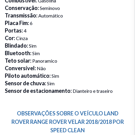
Combustivel
:
Gasolina
Conservação
:
Seminovo
Transmissão
:
Automático
Placa Fim
:
6
Portas
:
4
Cor
:
Cinza
Blindado
:
Sim
Bluetooth
:
Sim
Teto solar
:
Panoramico
Conversível
:
Não
Piloto automático
:
Sim
Sensor de chuva
:
Sim
Sensor de estacionamento
:
Dianteiro e traseiro
OBSERVAÇÕES SOBRE O VEÍCULO
LAND
ROVER
RANGE ROVER VELAR
2018/2018
POR
SPEED CLEAN