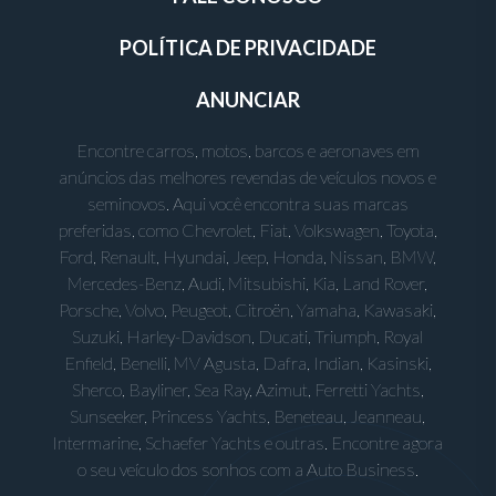
POLÍTICA DE PRIVACIDADE
ANUNCIAR
Encontre carros, motos, barcos e aeronaves em
anúncios das melhores revendas de veículos novos e
seminovos. Aqui você encontra suas marcas
preferidas, como Chevrolet, Fiat, Volkswagen, Toyota,
Ford, Renault, Hyundai, Jeep, Honda, Nissan, BMW,
Mercedes-Benz, Audi, Mitsubishi, Kia, Land Rover,
Porsche, Volvo, Peugeot, Citroën, Yamaha, Kawasaki,
Suzuki, Harley-Davidson, Ducati, Triumph, Royal
Enfield, Benelli, MV Agusta, Dafra, Indian, Kasinski,
Sherco, Bayliner, Sea Ray, Azimut, Ferretti Yachts,
Sunseeker, Princess Yachts, Beneteau, Jeanneau,
Intermarine, Schaefer Yachts e outras. Encontre agora
o seu veículo dos sonhos com a Auto Business.