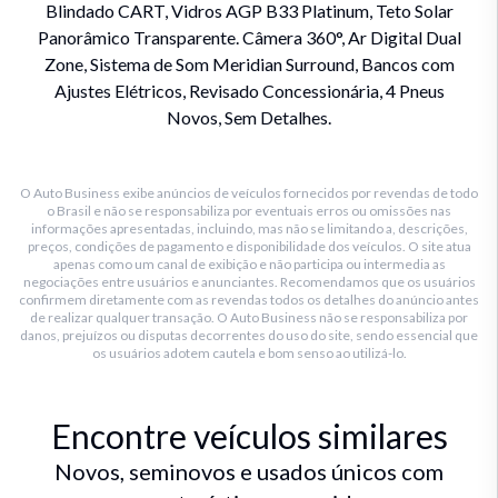
Blindado CART, Vidros AGP B33 Platinum, Teto Solar
Panorâmico Transparente. Câmera 360°, Ar Digital Dual
Zone, Sistema de Som Meridian Surround, Bancos com
Ajustes Elétricos, Revisado Concessionária, 4 Pneus
Novos, Sem Detalhes.
O Auto Business exibe anúncios de veículos fornecidos por revendas de todo
o Brasil e não se responsabiliza por eventuais erros ou omissões nas
informações apresentadas, incluindo, mas não se limitando a, descrições,
preços, condições de pagamento e disponibilidade dos veículos. O site atua
apenas como um canal de exibição e não participa ou intermedia as
negociações entre usuários e anunciantes. Recomendamos que os usuários
confirmem diretamente com as revendas todos os detalhes do anúncio antes
de realizar qualquer transação. O Auto Business não se responsabiliza por
danos, prejuízos ou disputas decorrentes do uso do site, sendo essencial que
os usuários adotem cautela e bom senso ao utilizá-lo.
Encontre veículos similares
Novos, seminovos e usados únicos com