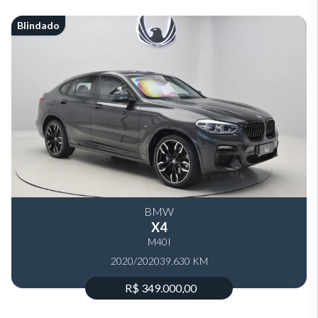
Blindado
BMW
X4
M40I
2020/2020
39.630 KM
R$ 349.000,00