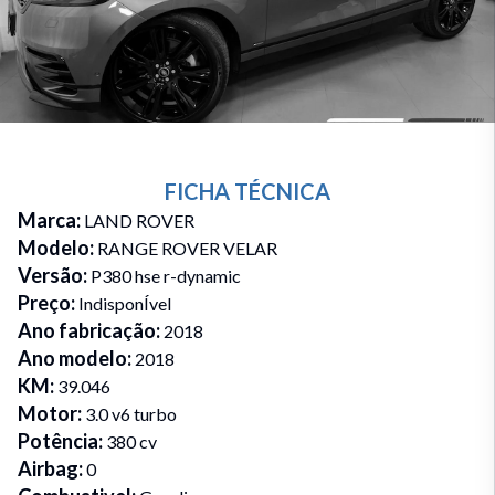
FICHA TÉCNICA
Marca
:
LAND ROVER
Modelo
:
RANGE ROVER VELAR
Versão
:
P380 hse r-dynamic
Preço
:
IndisponÍvel
Ano fabricação
:
2018
Ano modelo
:
2018
KM
:
39.046
Motor
:
3.0 v6 turbo
Potência
:
380 cv
Airbag
:
0