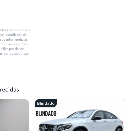
biliza por eventuais
ços, condições de
a ou intermedia as
 com as revendas
biliza por danos,
m senso ao utilizá-
recidas
Blindado