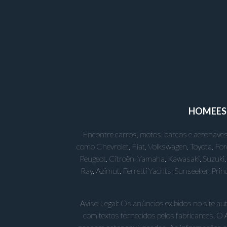
HOME
E
Encontre carros, motos, barcos e aeronaves
como Chevrolet, Fiat, Volkswagen, Toyota, Fo
Peugeot, Citroën, Yamaha, Kawasaki, Suzuki, 
Ray, Azimut, Ferretti Yachts, Sunseeker, Pr
Aviso Legal: Os anúncios exibidos no site a
com textos fornecidos pelos fabricantes. O 