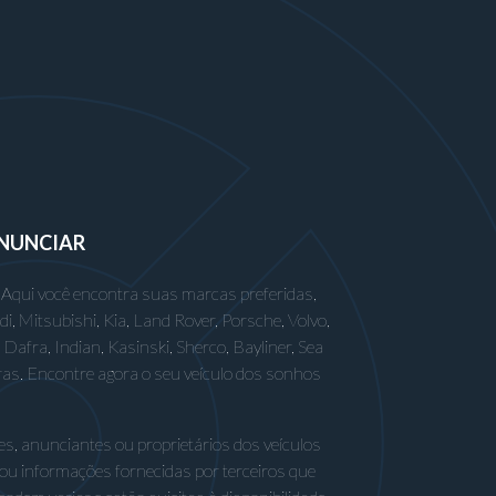
NUNCIAR
 Aqui você encontra suas marcas preferidas,
 Mitsubishi, Kia, Land Rover, Porsche, Volvo,
afra, Indian, Kasinski, Sherco, Bayliner, Sea
ras. Encontre agora o seu veículo dos sonhos
s, anunciantes ou proprietários dos veículos
 ou informações fornecidas por terceiros que