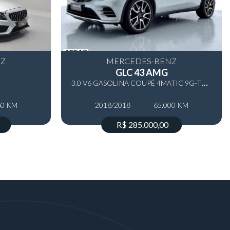
NZ
MERCEDES-BENZ
GLC 43 AMG
3
.0 V6 GASOLINA COUPÉ 4MATIC 9G-TRONIC
60 KM
2018/2018
65.000 KM
R$ 285.000,00