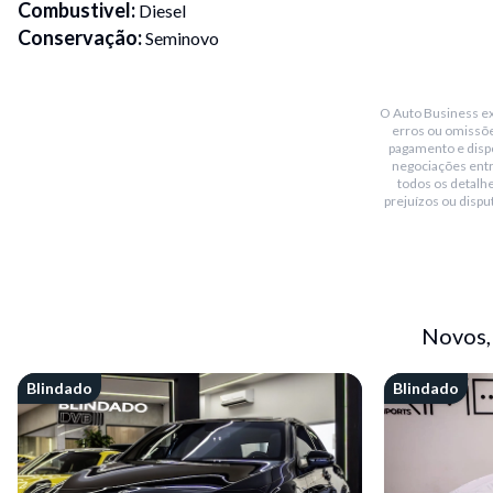
Combustivel
:
Diesel
Conservação
:
Seminovo
Transmissão
:
Automático
Placa Fim
:
0
O Auto Business exi
Portas
:
4
erros ou omissõe
Cor
:
Cinza
pagamento e dispo
negociações ent
Blindado
:
Sim
todos os detalhe
Bluetooth
:
Sim
prejuízos ou dispu
Teto solar
:
Sim
Conversível
:
Não
Piloto automático
:
Não
Sensor de chuva
:
Não
Novos,
Sensor de estacionamento
:
Dianteiro / traseiro / câmeras
Blindado
Blindado