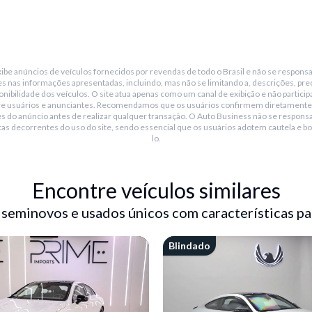
be anúncios de veículos fornecidos por revendas de todo o Brasil e não se responsa
s nas informações apresentadas, incluindo, mas não se limitando a, descrições, pre
nibilidade dos veículos. O site atua apenas como um canal de exibição e não particip
re usuários e anunciantes. Recomendamos que os usuários confirmem diretamente
s do anúncio antes de realizar qualquer transação. O Auto Business não se responsa
tas decorrentes do uso do site, sendo essencial que os usuários adotem cautela e bo
lo.
Encontre veículos similares
 seminovos e usados únicos com características pa
 360°
Blindado