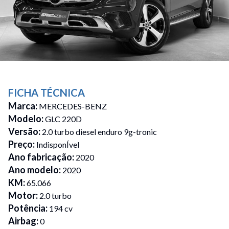
FICHA TÉCNICA
Marca
:
MERCEDES-BENZ
Modelo
:
GLC 220D
Versão
:
2.0 turbo diesel enduro 9g-tronic
Preço
:
IndisponÍvel
Ano fabricação
:
2020
Ano modelo
:
2020
KM
:
65.066
Motor
:
2.0 turbo
Potência
:
194 cv
Airbag
:
0