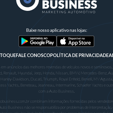
Baixe nosso aplicativo nas lojas:
STOQUE
FALE CONOSCO
POLÍTICA DE PRIVACIDADE
A
 em anúncios das melhores revendas de veículos novos e seminovos.
rd, Renault, Hyundai, Jeep, Honda, Nissan, BMW, Mercedes-Benz, Audi,
Harley-Davidson, Ducati, Triumph, Royal Enfield, Benelli, MV Agusta, D
incess Yachts, Beneteau, Jeanneau, Intermarine, Schaefer Yachts e out
com a Auto Business.
utobusiness.com.br combinam informações fornecidas pelos vendedore
Auto Business não se responsabiliza por problemas de interpretação,