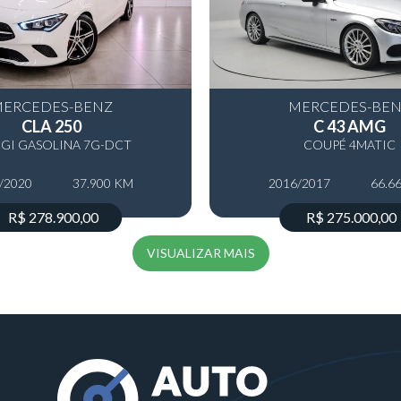
ERCEDES-BENZ
MERCEDES-BE
CLA 250
C 43 AMG
CGI GASOLINA 7G-DCT
COUPÉ 4MATIC
/2020
37.900 KM
2016/2017
66.6
R$ 278.900,00
R$ 275.000,00
VISUALIZAR MAIS