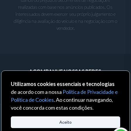
realizadas com base nos anúncios publicados. Os
interessados devem exercer seu próprio julgamento e
diligência na avaliação do veículo e na negociação com o
vendedor.
ACOMPANHE NOSSAS REDES:
Utilizamos cookies essenciais e tecnologias
de acordo com a nossa
Política de Privacidade e
Política de Cookies
. Ao continuar navegando,
você concorda com estas condições.
© 2023 - Auto Business - Todos os direitos reservados. Um produto:
Aceito