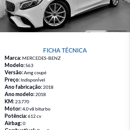
FICHA TÉCNICA
Marca
:
MERCEDES-BENZ
Modelo
:
S63
Versão
:
Amg coupé
Preço
:
IndisponÍvel
Ano fabricação
:
2018
Ano modelo
:
2018
KM
:
23.770
Motor
:
4.0 v8 biturbo
Potência
:
612 cv
Airbag
:
0