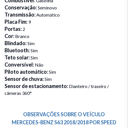
Combustivel
:
Gasolina
Conservação
:
Seminovo
Transmissão
:
Automático
Placa Fim
:
9
Portas
:
2
Cor
:
Branco
Blindado
:
Sim
Bluetooth
:
Sim
Teto solar
:
Sim
Conversível
:
Não
Piloto automático
:
Sim
Sensor de chuva
:
Sim
Sensor de estacionamento
:
Dianteiro / traseiro /
câmeras 360°
OBSERVAÇÕES SOBRE O VEÍCULO
MERCEDES-BENZ
S63
2018/2018
POR
SPEED