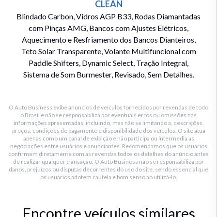
CLEAN
Blindado Carbon, Vidros AGP B33, Rodas Diamantadas
com Pinças AMG, Bancos com Ajustes Elétricos,
Aquecimento e Resfriamento dos Bancos Dianteiros,
Teto Solar Transparente, Volante Multifuncional com
Paddle Shifters, Dynamic Select, Tração Integral,
Sistema de Som Burmester, Revisado, Sem Detalhes.
O Auto Business exibe anúncios de veículos fornecidos por revendas de todo
o Brasil e não se responsabiliza por eventuais erros ou omissões nas
informações apresentadas, incluindo, mas não se limitando a, descrições,
preços, condições de pagamento e disponibilidade dos veículos. O site atua
apenas como um canal de exibição e não participa ou intermedia as
negociações entre usuários e anunciantes. Recomendamos que os usuários
confirmem diretamente com as revendas todos os detalhes do anúncio antes
de realizar qualquer transação. O Auto Business não se responsabiliza por
danos, prejuízos ou disputas decorrentes do uso do site, sendo essencial que
os usuários adotem cautela e bom senso ao utilizá-lo.
Encontre veículos similares