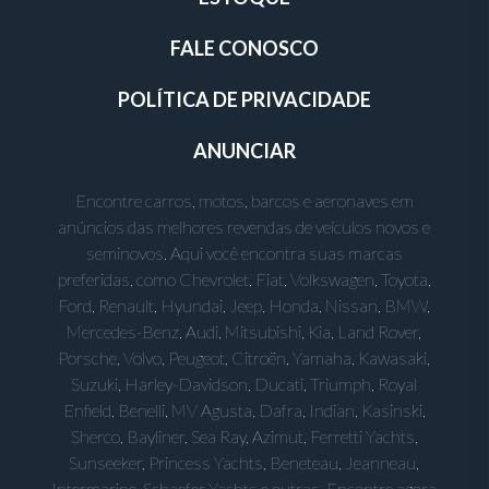
FALE CONOSCO
POLÍTICA DE PRIVACIDADE
ANUNCIAR
Encontre carros, motos, barcos e aeronaves em
anúncios das melhores revendas de veículos novos e
seminovos. Aqui você encontra suas marcas
preferidas, como Chevrolet, Fiat, Volkswagen, Toyota,
Ford, Renault, Hyundai, Jeep, Honda, Nissan, BMW,
Mercedes-Benz, Audi, Mitsubishi, Kia, Land Rover,
Porsche, Volvo, Peugeot, Citroën, Yamaha, Kawasaki,
Suzuki, Harley-Davidson, Ducati, Triumph, Royal
Enfield, Benelli, MV Agusta, Dafra, Indian, Kasinski,
Sherco, Bayliner, Sea Ray, Azimut, Ferretti Yachts,
Sunseeker, Princess Yachts, Beneteau, Jeanneau,
Intermarine, Schaefer Yachts e outras. Encontre agora