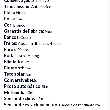
Conservação
:
Seminovo
Transmissão
:
Automático
Placa Fim
:
8
Portas
:
4
Cor
:
Branco
Garantia de Fábrica
:
Não
Bancos
:
Couro
Freios
:
Abs com disco nas 4 rodas
Faróis
:
Xenon
Rodas
:
Aro 19' amg
Blindado
:
Sim
Bluetooth
:
Sim
Teto solar
:
Sim
Conversível
:
Não
Piloto automático
:
Sim
Multimídia
:
Sim
Sensor de chuva
:
Sim
Sensor de estacionamento
:
Câmera de ré/ dianteiro/