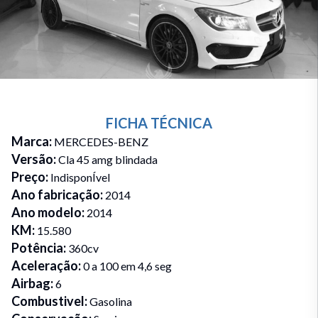
FICHA TÉCNICA
Marca
:
MERCEDES-BENZ
Versão
:
Cla 45 amg blindada
Preço
:
IndisponÍvel
Ano fabricação
:
2014
Ano modelo
:
2014
KM
:
15.580
Potência
:
360cv
Aceleração
:
0 a 100 em 4,6 seg
Airbag
:
6
Combustivel
:
Gasolina