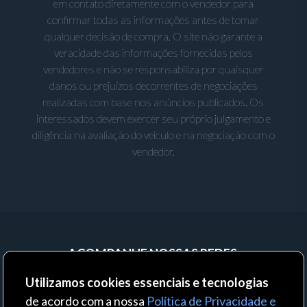
em contato diretamente com o vendedor para
confirmar todas as informações antes de tomar
qualquer decisão de compra. O site não garante a
veracidade das informações fornecidas pelos
vendedores e não se responsabiliza por quaisquer
danos ou prejuízos decorrentes de negociações
realizadas com base nos anúncios publicados. Os
interessados devem exercer seu próprio julgamento e
diligência na avaliação do veículo e na negociação com o
vendedor.
ACOMPANHE NOSSAS REDES:
Utilizamos cookies essenciais e tecnologias
de acordo com a nossa
Política de Privacidade e