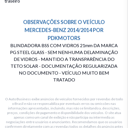
traseiro
OBSERVAÇÕES SOBRE O VEÍCULO
MERCEDES-BENZ
2014/2014
POR
PDKMOTORS
BLINDADORA BSS COM VIDROS 21mm DA MARCA
PG STEEL GLASS - SEM NENHUMA DELAMINAÇÃO
DE VIDROS - MANTIDO A TRANSPARÊNCIA DO
TETO SOLAR - DOCUMENTAÇÃO REGULARIZADA
NO DOCUMENTO - VEÍCULO MUITO BEM
TRATADO
O Auto Business exibe anúncios de veículos fornecidos por revendas de todo
o Brasil e não se responsabiliza por eventuais erros ou omissões nas
informações apresentadas, incluindo, mas não se limitando a, descrições,
preços, condições de pagamento e disponibilidade dos veículos. O site atua
apenas como um canal de exibição e não participa ou intermedia as
negociações entre usuários e anunciantes. Recomendamos que os usuários
confirmem diretamente com as revendas todos os detalhes do anúncio antes