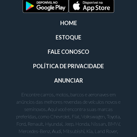
HOME
ESTOQUE
FALE CONOSCO
POLÍTICA DE PRIVACIDADE
ANUNCIAR
Encontre carros, motos, barcos e aeronaves em
anúncios das melhores revendas de veículos novos e
seminovos. Aqui você encontra suas marcas
preferidas, como Chevrolet, Fiat, Volkswagen, Toyota,
Ford, Renault, Hyundai, Jeep, Honda, Nissan, BMW,
Mercedes-Benz, Audi, Mitsubishi, Kia, Land Rover,