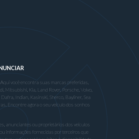
NUNCIAR
 Aqui você encontra suas marcas preferidas,
 Mitsubishi, Kia, Land Rover, Porsche, Volvo,
afra, Indian, Kasinski, Sherco, Bayliner, Sea
ras. Encontre agora o seu veículo dos sonhos
s, anunciantes ou proprietários dos veículos
 ou informações fornecidas por terceiros que