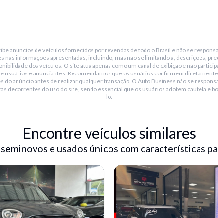
be anúncios de veículos fornecidos por revendas de todo o Brasil e não se responsa
s nas informações apresentadas, incluindo, mas não se limitando a, descrições, pre
nibilidade dos veículos. O site atua apenas como um canal de exibição e não particip
re usuários e anunciantes. Recomendamos que os usuários confirmem diretamente
s do anúncio antes de realizar qualquer transação. O Auto Business não se responsa
tas decorrentes do uso do site, sendo essencial que os usuários adotem cautela e bo
lo.
Encontre veículos similares
 seminovos e usados únicos com características pa