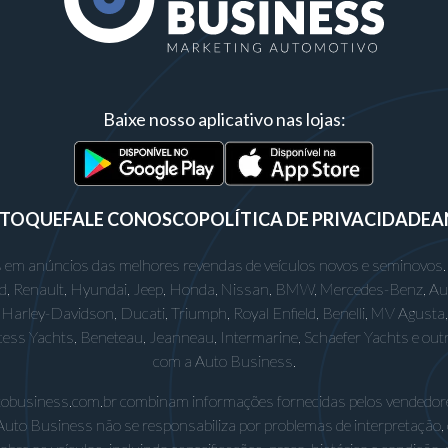
Baixe nosso aplicativo nas lojas:
STOQUE
FALE CONOSCO
POLÍTICA DE PRIVACIDADE
A
 em anúncios das melhores revendas de veículos novos e seminovos.
rd, Renault, Hyundai, Jeep, Honda, Nissan, BMW, Mercedes-Benz, Audi,
Harley-Davidson, Ducati, Triumph, Royal Enfield, Benelli, MV Agusta, D
incess Yachts, Beneteau, Jeanneau, Intermarine, Schaefer Yachts e out
com a Auto Business.
utobusiness.com.br combinam informações fornecidas pelos vendedore
Auto Business não se responsabiliza por problemas de interpretação,