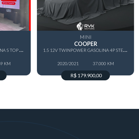
MINI
COOPER
2
.0 16V TWINPOWER GASOLINA S TOP 4P STEPTRONIC
1
.5 12V TWINPOWER GASOLINA 4P STEPTRONIC
89 KM
2020/2021
37.000 KM
R$ 179.900,00