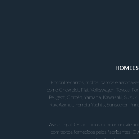
HOME
E
Encontre carros, motos, barcos e aeronaves
como Chevrolet, Fiat, Volkswagen, Toyota, Fo
Peugeot, Citroën, Yamaha, Kawasaki, Suzuki, 
Ray, Azimut, Ferretti Yachts, Sunseeker, Pr
Aviso Legal: Os anúncios exibidos no site a
com textos fornecidos pelos fabricantes. O 