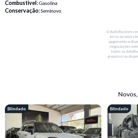
Combustivel
:
Gasolina
Conservação
:
Seminovo
Transmissão
:
Automático
Placa Fim
:
3
O Auto Business exi
Portas
:
2
erros ou omissõe
Cor
:
Preto
pagamento e dispo
negociações ent
Blindado
:
Não
todos os detalhe
Bluetooth
:
Sim
prejuízos ou dispu
Teto solar
:
Não
Conversível
:
Sim
Piloto automático
:
Sim
Sensor de chuva
:
Não
Novos,
Sensor de estacionamento
:
Traseiro
Blindado
Blindado