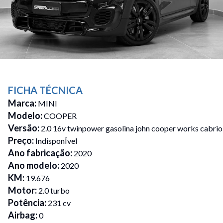
FICHA TÉCNICA
Marca
:
MINI
Modelo
:
COOPER
Versão
:
2.0 16v twinpower gasolina john cooper works cabrio
Preço
:
IndisponÍvel
Ano fabricação
:
2020
Ano modelo
:
2020
KM
:
19.676
Motor
:
2.0 turbo
Potência
:
231 cv
Airbag
:
0