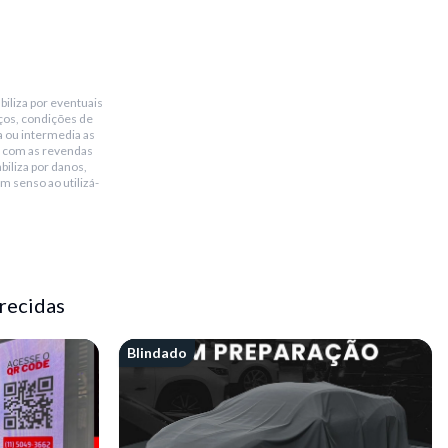
biliza por eventuais
ços, condições de
a ou intermedia as
 com as revendas
biliza por danos,
m senso ao utilizá-
recidas
Blindado