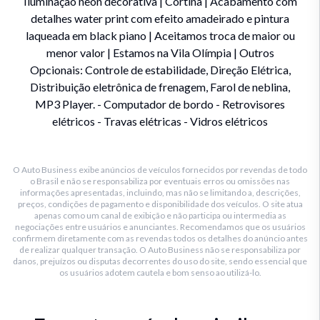
Iluminação neon decorativa | Cortina | Acabamento com
detalhes water print com efeito amadeirado e pintura
laqueada em black piano | Aceitamos troca de maior ou
menor valor | Estamos na Vila Olímpia | Outros
Opcionais: Controle de estabilidade, Direção Elétrica,
Distribuição eletrônica de frenagem, Farol de neblina,
MP3 Player. - Computador de bordo - Retrovisores
elétricos - Travas elétricas - Vidros elétricos
O Auto Business exibe anúncios de veículos fornecidos por revendas de todo
o Brasil e não se responsabiliza por eventuais erros ou omissões nas
informações apresentadas, incluindo, mas não se limitando a, descrições,
preços, condições de pagamento e disponibilidade dos veículos. O site atua
apenas como um canal de exibição e não participa ou intermedia as
negociações entre usuários e anunciantes. Recomendamos que os usuários
confirmem diretamente com as revendas todos os detalhes do anúncio antes
de realizar qualquer transação. O Auto Business não se responsabiliza por
danos, prejuízos ou disputas decorrentes do uso do site, sendo essencial que
os usuários adotem cautela e bom senso ao utilizá-lo.