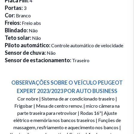
Placa Fim
:
4
Portas
:
3
Cor
:
Branco
Freios
:
Freio abs
Blindado
:
Não
Teto solar
:
Não
Piloto automático
:
Controle automático de velocidade
Sensor de chuva
:
Não
Sensor de estacionamento
:
Traseiro
OBSERVAÇÕES SOBRE O VEÍCULO
PEUGEOT
EXPERT
2023/2023
POR
AUTO BUSINESS
Cor nobre | Sistema de ar condicionado traseiro |
Frigobar | Mesa de centro remov. | micro câmera na
parte traseira para retrovisor | Rodas 16"| Ajuste
elétrico e memória nos bancos traseiros | Funções de
massagem, resfriamento e aquecimento nos bancos |