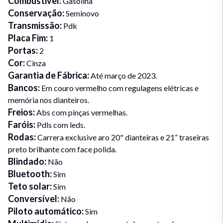
Combustivel
:
Gasolina
Conservação
:
Seminovo
Transmissão
:
Pdk
Placa Fim
:
1
Portas
:
2
Cor
:
Cinza
Garantia de Fábrica
:
Até março de 2023.
Bancos
:
Em couro vermelho com regulagens elétricas e
memória nos dianteiros.
Freios
:
Abs com pinças vermelhas.
Faróis
:
Pdls com leds.
Rodas
:
Carrera exclusive aro 20" dianteiras e 21” traseiras
preto brilhante com face polida.
Blindado
:
Não
Bluetooth
:
Sim
Teto solar
:
Sim
Conversível
:
Não
Piloto automático
:
Sim