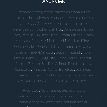
ANUNCIAR
Encontre carros, motos, barcos e aeronaves em
anúncios das melhores revendas de veículos novos e
seminovos. Aqui você encontra suas marcas
preferidas, como Chevrolet, Fiat, Volkswagen, Toyota,
Ford, Renault, Hyundai, Jeep, Honda, Nissan, BMW,
Mercedes-Benz, Audi, Mitsubishi, Kia, Land Rover,
Porsche, Volvo, Peugeot, Citroën, Yamaha, Kawasaki,
Suzuki, Harley-Davidson, Ducati, Triumph, Royal
Enfield, Benelli, MV Agusta, Dafra, Indian, Kasinski,
Sherco, Bayliner, Sea Ray, Azimut, Ferretti Yachts,
Sunseeker, Princess Yachts, Beneteau, Jeanneau,
Intermarine, Schaefer Yachts e outras. Encontre agora
o seu veículo dos sonhos com a Auto Business.
Aviso Legal: Os anúncios exibidos no site
autobusiness.com.br combinam informações
fornecidas pelos vendedores, anunciantes ou