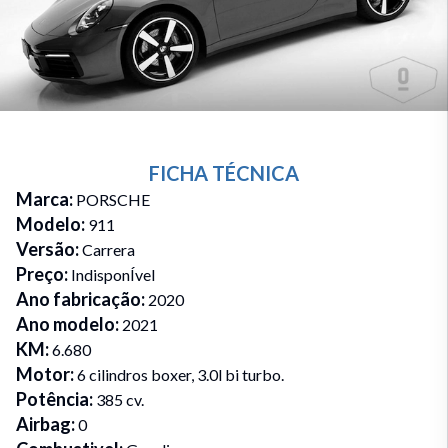
FICHA TÉCNICA
Marca
:
PORSCHE
Modelo
:
911
Versão
:
Carrera
Preço
:
IndisponÍvel
Ano fabricação
:
2020
Ano modelo
:
2021
KM
:
6.680
Motor
:
6 cilindros boxer, 3.0l bi turbo.
Potência
:
385 cv.
Airbag
:
0