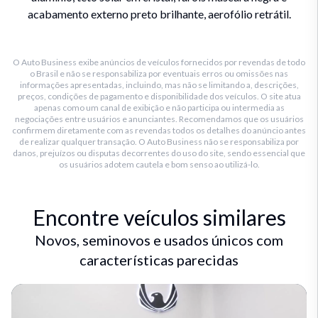
acabamento externo preto brilhante, aerofólio retrátil.
O Auto Business exibe anúncios de veículos fornecidos por revendas de todo
o Brasil e não se responsabiliza por eventuais erros ou omissões nas
informações apresentadas, incluindo, mas não se limitando a, descrições,
preços, condições de pagamento e disponibilidade dos veículos. O site atua
apenas como um canal de exibição e não participa ou intermedia as
negociações entre usuários e anunciantes. Recomendamos que os usuários
confirmem diretamente com as revendas todos os detalhes do anúncio antes
de realizar qualquer transação. O Auto Business não se responsabiliza por
danos, prejuízos ou disputas decorrentes do uso do site, sendo essencial que
os usuários adotem cautela e bom senso ao utilizá-lo.
Encontre veículos similares
Novos, seminovos e usados únicos com
características parecidas