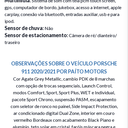
Multimídia
:
Sistema de som com tela pcm touch screen,
gps, computador de bordo, jukebox, acesso a internet, apple
carplay, conexão via bluetooth, entradas auxiliar, usb e para
ipod.
Sensor de chuva
:
Não
Sensor de estacionamento
:
Câmera de ré/ dianteiro/
traseiro
OBSERVAÇÕES SOBRE O VEÍCULO
PORSCHE
911
2020/2021
POR
PAÍTO MOTORS
Cor Agate Grey Metallic, cambio PDK de 8 marchas
com opção de trocas sequenciais, Launch Control,
modos Comfort, Sport, Sport Plus, WET e Individual,
pacote Sport Chrono, suspensão PASM, escapamento
com seletor de ronco no painel, Side Impact Protection,
ar condicionado digital Dual Zone, interior em couro
vermelho Bordeaux com acabamento Black Piano e
alumínio, teto solar em cristal, faróis máscara negra e