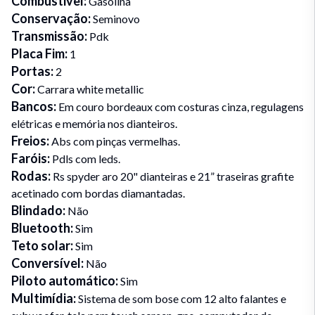
Combustivel
:
Gasolina
Conservação
:
Seminovo
Transmissão
:
Pdk
Placa Fim
:
1
Portas
:
2
Cor
:
Carrara white metallic
Bancos
:
Em couro bordeaux com costuras cinza, regulagens
elétricas e memória nos dianteiros.
Freios
:
Abs com pinças vermelhas.
Faróis
:
Pdls com leds.
Rodas
:
Rs spyder aro 20" dianteiras e 21” traseiras grafite
acetinado com bordas diamantadas.
Blindado
:
Não
Bluetooth
:
Sim
Teto solar
:
Sim
Conversível
:
Não
Piloto automático
:
Sim
Multimídia
:
Sistema de som bose com 12 alto falantes e