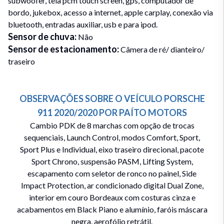
subwoofer, tela pcm touch screen, gps, computador de
bordo, jukebox, acesso a internet, apple carplay, conexão via
bluetooth, entradas auxiliar, usb e para ipod.
Sensor de chuva
:
Não
Sensor de estacionamento
:
Câmera de ré/ dianteiro/
traseiro
OBSERVAÇÕES SOBRE O VEÍCULO
PORSCHE
911
2020/2020
POR
PAÍTO MOTORS
Cambio PDK de 8 marchas com opção de trocas
sequenciais, Launch Control, modos Comfort, Sport,
Sport Plus e Individual, eixo traseiro direcional, pacote
Sport Chrono, suspensão PASM, Lifting System,
escapamento com seletor de ronco no painel, Side
Impact Protection, ar condicionado digital Dual Zone,
interior em couro Bordeaux com costuras cinza e
acabamentos em Black Piano e alumínio, faróis máscara
negra, aerofólio retrátil.