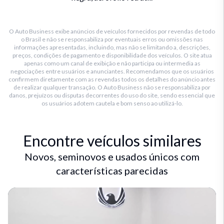
O Auto Business exibe anúncios de veículos fornecidos por revendas de todo
o Brasil e não se responsabiliza por eventuais erros ou omissões nas
informações apresentadas, incluindo, mas não se limitando a, descrições,
preços, condições de pagamento e disponibilidade dos veículos. O site atua
apenas como um canal de exibição e não participa ou intermedia as
negociações entre usuários e anunciantes. Recomendamos que os usuários
confirmem diretamente com as revendas todos os detalhes do anúncio antes
de realizar qualquer transação. O Auto Business não se responsabiliza por
danos, prejuízos ou disputas decorrentes do uso do site, sendo essencial que
os usuários adotem cautela e bom senso ao utilizá-lo.
Encontre veículos similares
Novos, seminovos e usados únicos com
características parecidas