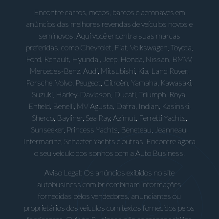
Encontre carros, motos, barcos e aeronaves em
anúncios das melhores revendas de veículos novos e
seminovos. Aqui você encontra suas marcas
preferidas, como Chevrolet, Fiat, Volkswagen, Toyota,
Ford, Renault, Hyundai, Jeep, Honda, Nissan, BMW,
Mercedes-Benz, Audi, Mitsubishi, Kia, Land Rover,
Porsche, Volvo, Peugeot, Citroën, Yamaha, Kawasaki,
Suzuki, Harley-Davidson, Ducati, Triumph, Royal
Enfield, Benelli, MV Agusta, Dafra, Indian, Kasinski,
Sherco, Bayliner, Sea Ray, Azimut, Ferretti Yachts,
Sunseeker, Princess Yachts, Beneteau, Jeanneau,
Intermarine, Schaefer Yachts e outras. Encontre agora
o seu veículo dos sonhos com a Auto Business.
Aviso Legal: Os anúncios exibidos no site
autobusiness.com.br combinam informações
fornecidas pelos vendedores, anunciantes ou
proprietários dos veículos com textos fornecidos pelos