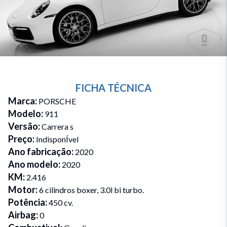
FICHA TÉCNICA
Marca
:
PORSCHE
Modelo
:
911
Versão
:
Carrera s
Preço
:
IndisponÍvel
Ano fabricação
:
2020
Ano modelo
:
2020
KM
:
2.416
Motor
:
6 cilindros boxer, 3.0l bi turbo.
Potência
:
450 cv.
Airbag
:
0