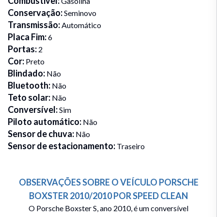
Combustivel
:
Gasolina
Conservação
:
Seminovo
Transmissão
:
Automático
Placa Fim
:
6
Portas
:
2
Cor
:
Preto
Blindado
:
Não
Bluetooth
:
Não
Teto solar
:
Não
Conversível
:
Sim
Piloto automático
:
Não
Sensor de chuva
:
Não
Sensor de estacionamento
:
Traseiro
OBSERVAÇÕES SOBRE O VEÍCULO
PORSCHE
BOXSTER
2010/2010
POR
SPEED CLEAN
O Porsche Boxster S, ano 2010, é um conversível