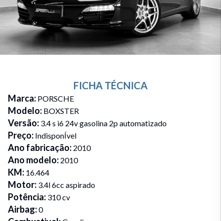
FICHA TÉCNICA
Marca
:
PORSCHE
Modelo
:
BOXSTER
Versão
:
3.4 s i6 24v gasolina 2p automatizado
Preço
:
IndisponÍvel
Ano fabricação
:
2010
Ano modelo
:
2010
KM
:
16.464
Motor
:
3.4l 6cc aspirado
Potência
:
310 cv
Airbag
:
0