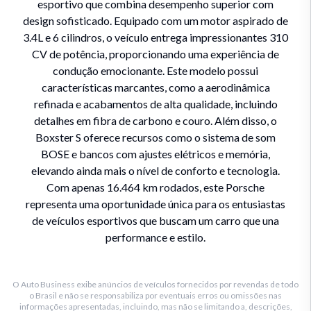
esportivo que combina desempenho superior com
design sofisticado. Equipado com um motor aspirado de
3.4L e 6 cilindros, o veículo entrega impressionantes 310
CV de potência, proporcionando uma experiência de
condução emocionante. Este modelo possui
características marcantes, como a aerodinâmica
refinada e acabamentos de alta qualidade, incluindo
detalhes em fibra de carbono e couro. Além disso, o
Boxster S oferece recursos como o sistema de som
BOSE e bancos com ajustes elétricos e memória,
elevando ainda mais o nível de conforto e tecnologia.
Com apenas 16.464 km rodados, este Porsche
representa uma oportunidade única para os entusiastas
de veículos esportivos que buscam um carro que una
performance e estilo.
O Auto Business exibe anúncios de veículos fornecidos por revendas de todo
o Brasil e não se responsabiliza por eventuais erros ou omissões nas
informações apresentadas, incluindo, mas não se limitando a, descrições,