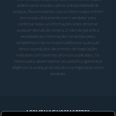
podem variar e estão sujeitas à disponibilidade de
estoque. Recomendamos que os interessados entrem
em contato diretamente com o vendedor para
confirmar todas as informações antes de tomar
qualquer decisão de compra. O site não garante a
veracidade das informações fornecidas pelos
vendedores e não se responsabiliza por quaisquer
danos ou prejuízos decorrentes de negociações
realizadas com base nos anúncios publicados. Os
interessados devem exercer seu próprio julgamento e
diligência na avaliação do veículo e na negociação com o
vendedor.
ACOMPANHE NOSSAS REDES: