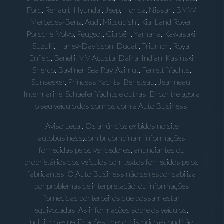
Ford, Renault, Hyundai, Jeep, Honda, Nissan, BMW,
Mercedes-Benz, Audi, Mitsubishi, Kia, Land Rover,
Porsche, Volvo, Peugeot, Citroën, Yamaha, Kawasaki,
Suzuki, Harley-Davidson, Ducati, Triumph, Royal
Enfield, Benelli, MV Agusta, Dafra, Indian, Kasinski,
Sherco, Bayliner, Sea Ray, Azimut, Ferretti Yachts,
Sunseeker, Princess Yachts, Beneteau, Jeanneau,
Intermarine, Schaefer Yachts e outras. Encontre agora
o seu veículo dos sonhos com a Auto Business.
Aviso Legal: Os anúncios exibidos no site
autobusiness.com.br combinam informações
fornecidas pelos vendedores, anunciantes ou
proprietários dos veículos com textos fornecidos pelos
fabricantes. O Auto Business não se responsabiliza
por problemas de interpretação, ou informações
fornecidas por terceiros que possam estar
equivocadas. As informações sobre os veículos,
incluindo especificações, preço, histórico e condição,