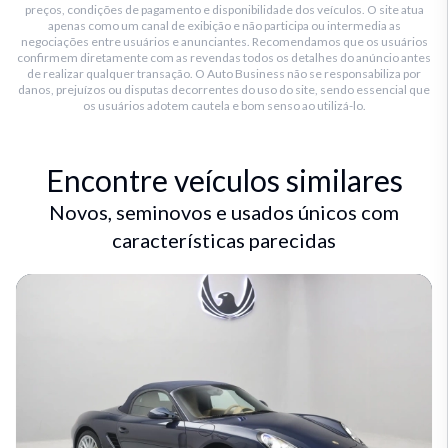
preços, condições de pagamento e disponibilidade dos veículos. O site atua
apenas como um canal de exibição e não participa ou intermedia as
negociações entre usuários e anunciantes. Recomendamos que os usuários
confirmem diretamente com as revendas todos os detalhes do anúncio antes
de realizar qualquer transação. O Auto Business não se responsabiliza por
danos, prejuízos ou disputas decorrentes do uso do site, sendo essencial que
os usuários adotem cautela e bom senso ao utilizá-lo.
Encontre veículos similares
Novos, seminovos e usados únicos com
características parecidas