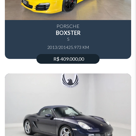
PORSCHE
BOXSTER
S
2013/2014
25.973 KM
R$ 409.000,00