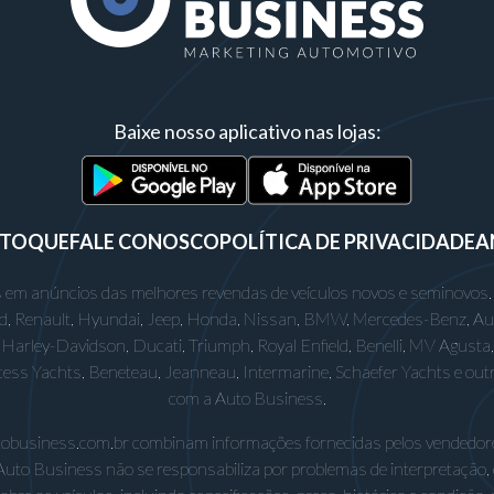
Baixe nosso aplicativo nas lojas:
STOQUE
FALE CONOSCO
POLÍTICA DE PRIVACIDADE
A
 em anúncios das melhores revendas de veículos novos e seminovos.
rd, Renault, Hyundai, Jeep, Honda, Nissan, BMW, Mercedes-Benz, Audi,
Harley-Davidson, Ducati, Triumph, Royal Enfield, Benelli, MV Agusta, D
incess Yachts, Beneteau, Jeanneau, Intermarine, Schaefer Yachts e out
com a Auto Business.
utobusiness.com.br combinam informações fornecidas pelos vendedore
Auto Business não se responsabiliza por problemas de interpretação,