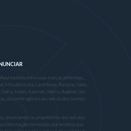
NUNCIAR
 Aqui você encontra suas marcas preferidas,
 Mitsubishi, Kia, Land Rover, Porsche, Volvo,
afra, Indian, Kasinski, Sherco, Bayliner, Sea
ras. Encontre agora o seu veículo dos sonhos
s, anunciantes ou proprietários dos veículos
 ou informações fornecidas por terceiros que