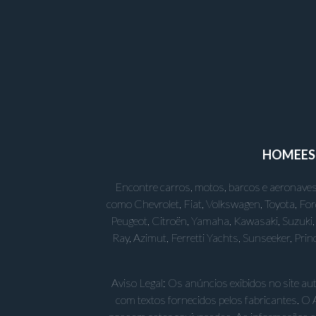
HOME
E
Encontre carros, motos, barcos e aeronaves
como Chevrolet, Fiat, Volkswagen, Toyota, Fo
Peugeot, Citroën, Yamaha, Kawasaki, Suzuki, 
Ray, Azimut, Ferretti Yachts, Sunseeker, Pr
Aviso Legal: Os anúncios exibidos no site a
com textos fornecidos pelos fabricantes. O 