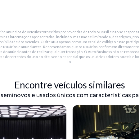
be anúncios de veículos fornecidos por revendas de todo o Brasil e não se responsa
s nas informações apresentadas, incluindo, mas não se limitando a, descrições, pre
nibilidade dos veículos. O site atua apenas como um canal de exibição e não particip
re usuários e anunciantes. Recomendamos que os usuários confirmem diretamente
s do anúncio antes de realizar qualquer transação. O Auto Business não se responsa
tas decorrentes do uso do site, sendo essencial que os usuários adotem cautela e bo
lo.
Encontre veículos similares
 seminovos e usados únicos com características pa