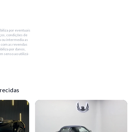
biliza por eventuais
ços, condições de
a ou intermedia as
 com as revendas
biliza por danos,
m senso ao utilizá-
recidas