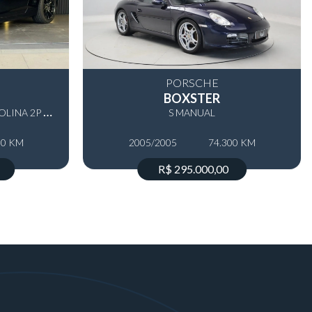
PORSCHE
BOXSTER
6
.2 2SS CONVERSÍVEL V8 GASOLINA 2P AUTOMÁTICO
S MANUAL
00 KM
2005/2005
74.300 KM
R$ 295.000,00