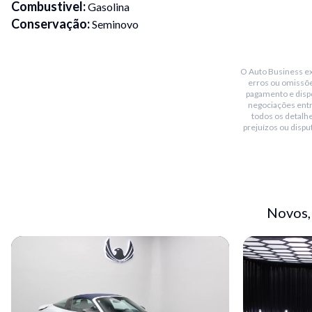
Combustivel
:
Gasolina
Conservação
:
Seminovo
Transmissão
:
Manual
Placa Fim
:
5
O Auto Business exi
Portas
:
2
erros ou omissõe
Cor
:
Prata
pagamento e dispo
negociações ent
Blindado
:
Não
todos os detalhe
Bluetooth
:
Não
prejuízos ou dispu
Teto solar
:
Não
Conversível
:
Sim
Piloto automático
:
Não
Sensor de chuva
:
Não
Novos,
Sensor de estacionamento
:
Traseiro