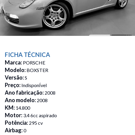
FICHA TÉCNICA
Marca
:
PORSCHE
Modelo
:
BOXSTER
Versão
:
S
Preço
:
IndisponÍvel
Ano fabricação
:
2008
Ano modelo
:
2008
KM
:
14.800
Motor
:
3.4 6cc aspirado
Potência
:
295 cv
Airbag
:
0