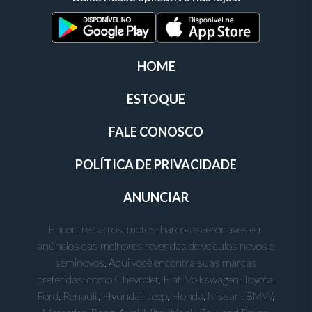
HOME
ESTOQUE
FALE CONOSCO
POLÍTICA DE PRIVACIDADE
ANUNCIAR
Encontre carros, motos, barcos e aeronaves em
anúncios das melhores revendas de veículos novos e
seminovos. Aqui você encontra suas marcas
preferidas, como Chevrolet, Fiat, Volkswagen, Toyota,
Ford, Renault, Hyundai, Jeep, Honda, Nissan, BMW,