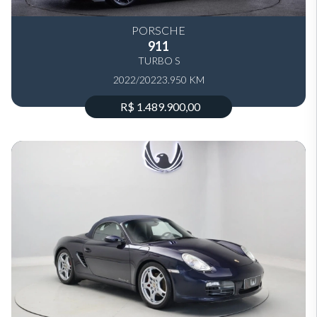
PORSCHE
911
TURBO S
2022/2022
3.950 KM
R$ 1.489.900,00