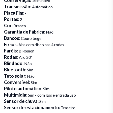
Conservação
:
Seminovo
Transmissão
:
Automático
Placa Fim
:
-
Portas
:
2
Cor
:
Branco
Garantia de Fábrica
:
Não
Bancos
:
Couro bege
Freios
:
Abs com disco nas 4 rodas
Faróis
:
Bi-xenon
Rodas
:
Aro 20'
Blindado
:
Não
Bluetooth
:
Sim
Teto solar
:
Não
Conversível
:
Sim
Piloto automático
:
Sim
Multimídia
:
Sim - com gps e entrada usb
Sensor de chuva
:
Sim
Sensor de estacionamento
:
Traseiro