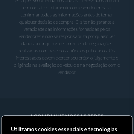
estoque. Recomendamos que os interessados entrem
em contato diretamente com o vendedor para
confirmar todas as informações antes de tomar
qualquer decisão de compra. O site não garante a
veracidade das informações fornecidas pelos
vendedores e não se responsabiliza por quaisquer
danos ou prejuízos decorrentes de negociações
realizadas com base nos anúncios publicados. Os
interessados devem exercer seu próprio julgamento e
diligência na avaliação do veículo e na negociação com o
vendedor.
ACOMPANHE NOSSAS REDES:
Utilizamos cookies essenciais e tecnologias