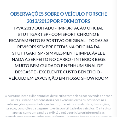
OBSERVAÇÕES SOBRE O VEÍCULO
PORSCHE
2013/2013
POR
PDKMOTORS
IPVA 2019 QUITADO - IMPORTAÇÃO OFICIAL
STUTTGART SP - COM SPORT CHRONO E
ESCAPAMENTO ESPORTIVO ORIGINAL - TODAS AS
REVISÕES SEMPRE FEITAS NA OFICINA DA
STUTTGART SP - SIMPLESMENTE IMPECÁVEL E
NADA A SER FEITO NO CARRO - INTERIOR BEGE
MUITO BEM CUIDADO E NENHUM SINAL DE
DESGASTE - EXCELENTE CUSTO BENEFÍCIO -
VEÍCULO EM EXPOSIÇÃO EM NOSSO SHOW ROOM
O Auto Business exibe anúncios de veículos fornecidos por revendas de todo
o Brasil e não se responsabiliza por eventuais erros ou omissões nas
informações apresentadas, incluindo, mas não se limitando a, descrições,
preços, condições de pagamento e disponibilidade dos veículos. O site atua
apenas como um canal de exibição e não participa ou intermedia as
negociações entre usuários e anunciantes. Recomendamos que os usuários