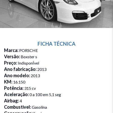
FICHA TÉCNICA
Marca
:
PORSCHE
Versão
:
Boxster s
Preço
:
IndisponÍvel
Ano fabricação
:
2013
Ano modelo
:
2013
KM
:
16.150
Potência
:
315 cv
Aceleração
:
0 a 100 em 5,1 seg
Airbag
:
4
Combustivel
:
Gasolina