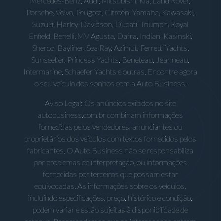
Mercedes-Benz, Audi, Mitsubishi, Kia, Land Rover,
Porsche, Volvo, Peugeot, Citroën, Yamaha, Kawasaki,
Suzuki, Harley-Davidson, Ducati, Triumph, Royal
Enfield, Benelli, MV Agusta, Dafra, Indian, Kasinski,
Sherco, Bayliner, Sea Ray, Azimut, Ferretti Yachts,
Sunseeker, Princess Yachts, Beneteau, Jeanneau,
Intermarine, Schaefer Yachts e outras. Encontre agora
o seu veículo dos sonhos com a Auto Business.
Aviso Legal: Os anúncios exibidos no site
autobusiness.com.br combinam informações
fornecidas pelos vendedores, anunciantes ou
proprietários dos veículos com textos fornecidos pelos
fabricantes. O Auto Business não se responsabiliza
por problemas de interpretação, ou informações
fornecidas por terceiros que possam estar
equivocadas. As informações sobre os veículos,
incluindo especificações, preço, histórico e condição,
podem variar e estão sujeitas à disponibilidade de