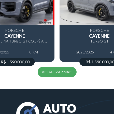
PORSCHE
PORSCHE
CAYENNE
CAYENNE
4
.0 V8 GASOLINA TURBO GT COUPÉ AWD TIPTRONIC S
TURBO GT
/2025
0 KM
2025/2025
4
R$ 1.590.000,00
R$ 1.590.000,0
VISUALIZAR MAIS