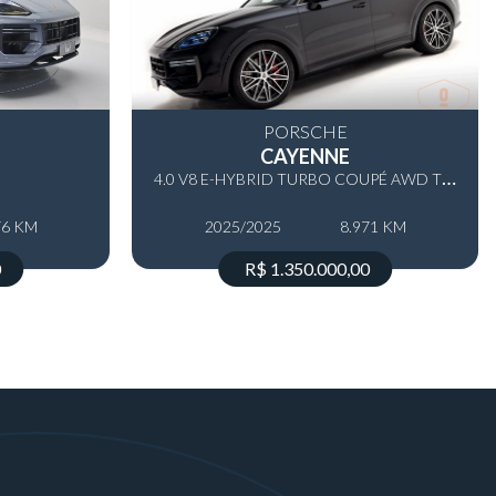
PORSCHE
CAYENNE
4
.0 V8 E-HYBRID TURBO COUPÉ AWD TIPTRONIC S
76 KM
2025/2025
8.971 KM
0
R$ 1.350.000,00