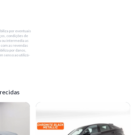
biliza por eventuais
ços, condições de
a ou intermedia as
 com as revendas
biliza por danos,
m senso ao utilizá-
recidas