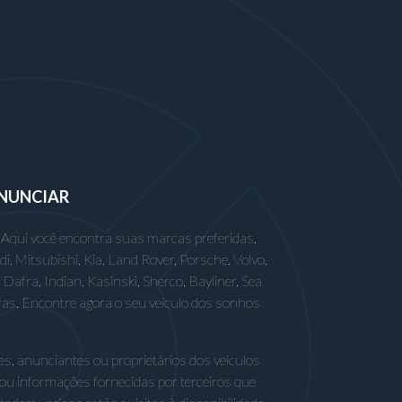
NUNCIAR
 Aqui você encontra suas marcas preferidas,
 Mitsubishi, Kia, Land Rover, Porsche, Volvo,
afra, Indian, Kasinski, Sherco, Bayliner, Sea
ras. Encontre agora o seu veículo dos sonhos
s, anunciantes ou proprietários dos veículos
 ou informações fornecidas por terceiros que