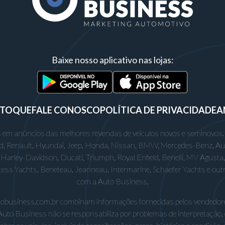
Baixe nosso aplicativo nas lojas:
STOQUE
FALE CONOSCO
POLÍTICA DE PRIVACIDADE
A
 em anúncios das melhores revendas de veículos novos e seminovos.
rd, Renault, Hyundai, Jeep, Honda, Nissan, BMW, Mercedes-Benz, Audi,
Harley-Davidson, Ducati, Triumph, Royal Enfield, Benelli, MV Agusta, D
incess Yachts, Beneteau, Jeanneau, Intermarine, Schaefer Yachts e out
com a Auto Business.
utobusiness.com.br combinam informações fornecidas pelos vendedore
Auto Business não se responsabiliza por problemas de interpretação,