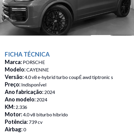
FICHA TÉCNICA
Marca
:
PORSCHE
Modelo
:
CAYENNE
Versão
:
4.0 v8 e-hybrid turbo coupÉ awd tiptronic s
Preço
:
IndisponÍvel
Ano fabricação
:
2024
Ano modelo
:
2024
KM
:
2.336
Motor
:
4.0 v8 biturbo híbrido
Potência
:
739 cv
Airbag
:
0