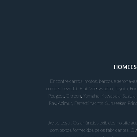
HOME
E
Encontre carros, motos, barcos e aeronaves
como Chevrolet, Fiat, Volkswagen, Toyota, Fo
Peugeot, Citroën, Yamaha, Kawasaki, Suzuki, 
Ray, Azimut, Ferretti Yachts, Sunseeker, Pr
Aviso Legal: Os anúncios exibidos no site a
com textos fornecidos pelos fabricantes. O 