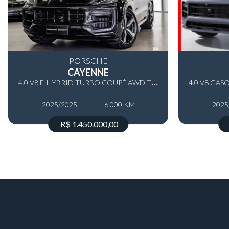
PORSCHE
CAYENNE
4
.0 V8 E-HYBRID TURBO COUPÉ AWD TIPTRONIC S
2025/2025
6.000 KM
2025
R$ 1.450.000,00