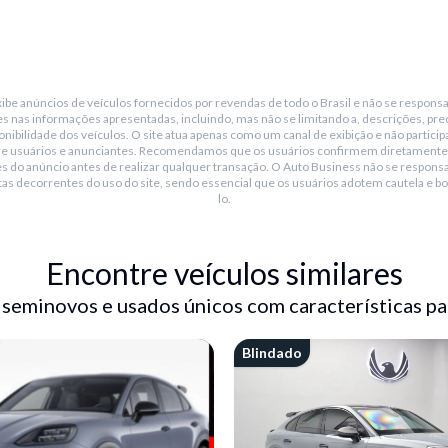
be anúncios de veículos fornecidos por revendas de todo o Brasil e não se responsa
s nas informações apresentadas, incluindo, mas não se limitando a, descrições, pre
nibilidade dos veículos. O site atua apenas como um canal de exibição e não particip
re usuários e anunciantes. Recomendamos que os usuários confirmem diretamente
s do anúncio antes de realizar qualquer transação. O Auto Business não se responsa
tas decorrentes do uso do site, sendo essencial que os usuários adotem cautela e bo
lo.
Encontre veículos similares
 seminovos e usados únicos com características pa
 360°
Blindado