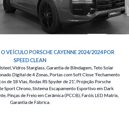
 O VEÍCULO
PORSCHE
CAYENNE
2024/2024
POR
SPEED CLEAN
steel, Vidros Starglass, Garantia de Blindagem, Teto Solar
onado Digital de 4 Zonas, Portas com Soft Close 'Fechamento
icos de 18 Vias, Rodas RS Spyder de 21', Projeção Porsche
ote Sport Chrono, Sistema Escapamento Esportivo em Dark
nte, Pinças de Freio em Cerâmica (PCCB), Faróis LED Matrix,
Garantia de Fábrica.