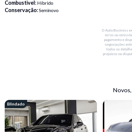
Combustivel
:
Híbrido
Conservação
:
Seminovo
Transmissão
:
Automático
Placa Fim
:
4
O Auto Business exi
Portas
:
4
erros ou omissõe
Cor
:
Cinza
pagamento e dispo
negociações ent
Garantia de Fábrica
:
2 anos
todos os detalhe
Blindado
:
Sim
prejuízos ou dispu
Bluetooth
:
Sim
Teto solar
:
Panoramico
Conversível
:
Não
Piloto automático
:
Sim
Novos,
Sensor de chuva
:
Sim
Sensor de estacionamento
:
Dianteiro / traseiro / câmeras
Blindado