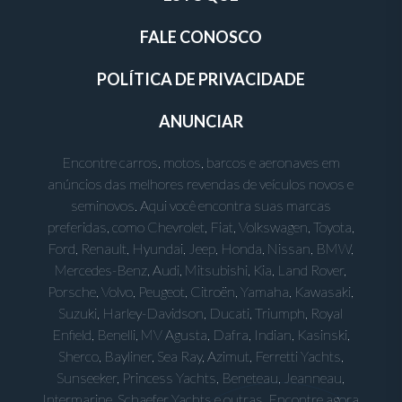
FALE CONOSCO
POLÍTICA DE PRIVACIDADE
ANUNCIAR
Encontre carros, motos, barcos e aeronaves em
anúncios das melhores revendas de veículos novos e
seminovos. Aqui você encontra suas marcas
preferidas, como Chevrolet, Fiat, Volkswagen, Toyota,
Ford, Renault, Hyundai, Jeep, Honda, Nissan, BMW,
Mercedes-Benz, Audi, Mitsubishi, Kia, Land Rover,
Porsche, Volvo, Peugeot, Citroën, Yamaha, Kawasaki,
Suzuki, Harley-Davidson, Ducati, Triumph, Royal
Enfield, Benelli, MV Agusta, Dafra, Indian, Kasinski,
Sherco, Bayliner, Sea Ray, Azimut, Ferretti Yachts,
Sunseeker, Princess Yachts, Beneteau, Jeanneau,
Intermarine, Schaefer Yachts e outras. Encontre agora