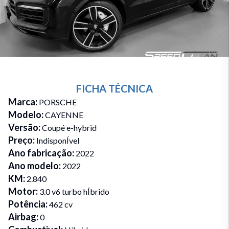
FICHA TÉCNICA
Marca
:
PORSCHE
Modelo
:
CAYENNE
Versão
:
Coupé e-hybrid
Preço
:
IndisponÍvel
Ano fabricação
:
2022
Ano modelo
:
2022
KM
:
2.840
Motor
:
3.0 v6 turbo hÍbrido
Potência
:
462 cv
Airbag
:
0