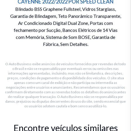
CAYENNE
2022/2022
POR
SPEED CLEAN
Blindado BSS Graphene Fullsteel, Vidros Starglass,
Garantia de Blindagem, Teto Panorâmico Transparente,
Ar Condicionado Digital Dual Zone, Portas com
fechamento por Sucção, Bancos Elétricos de 14 Vias
com Memória, Sistema de Som BOSE, Garantia de
Fábrica, Sem Detalhes.
O Auto Business exibe anúncios de veículos fornecidos por revendas de todo
o Brasil e não se responsabiliza por eventuais erros ou omissões nas
informações apresentadas, incluindo, mas não se limitando a, descrições,
preços, condições de pagamento e disponibilidade dos veículos. O site atua
apenas como um canal de exibição e não participa ou intermedia as
negociações entre usuários e anunciantes. Recomendamos que os usuários
confirmem diretamente com as revendas todos os detalhes do anúncio antes
de realizar qualquer transação. O Auto Business não se responsabiliza por
danos, prejuízos ou disputas decorrentes do uso do site, sendo essencial que
os usuários adotem cautela e bom senso ao utilizá-lo.
Encontre veículos similares