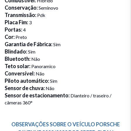
Combustivel
:
Híbrido
Conservação
:
Seminovo
Transmissão
:
Pdk
Placa Fim
:
3
Portas
:
4
Cor
:
Preto
Garantia de Fábrica
:
Sim
Blindado
:
Sim
Bluetooth
:
Não
Teto solar
:
Panoramico
Conversível
:
Não
Piloto automático
:
Sim
Sensor de chuva
:
Não
Sensor de estacionamento
:
Dianteiro / traseiro /
câmeras 360°
OBSERVAÇÕES SOBRE O VEÍCULO
PORSCHE