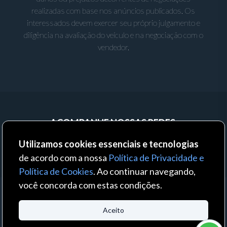
realizadas com base nos anúncios publicados. Os
interessados devem exercer seu próprio julgamento e
diligência na avaliação do veículo e na negociação com o
vendedor.
ACOMPANHE NOSSAS REDES:
Utilizamos cookies essenciais e tecnologias
de acordo com a nossa
Política de Privacidade e
Política de Cookies
. Ao continuar navegando,
você concorda com estas condições.
© 2023 - Auto Business - Todos os direitos reservados. Um produto:
Aceito