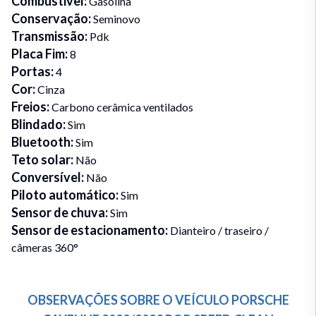
Combustivel
:
Gasolina
Conservação
:
Seminovo
Transmissão
:
Pdk
Placa Fim
:
8
Portas
:
4
Cor
:
Cinza
Freios
:
Carbono cerâmica ventilados
Blindado
:
Sim
Bluetooth
:
Sim
Teto solar
:
Não
Conversível
:
Não
Piloto automático
:
Sim
Sensor de chuva
:
Sim
Sensor de estacionamento
:
Dianteiro / traseiro /
câmeras 360°
OBSERVAÇÕES SOBRE O VEÍCULO
PORSCHE