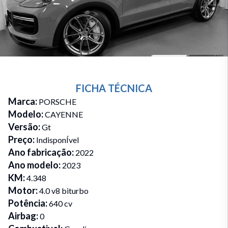
FICHA TÉCNICA
Marca
:
PORSCHE
Modelo
:
CAYENNE
Versão
:
Gt
Preço
:
IndisponÍvel
Ano fabricação
:
2022
Ano modelo
:
2023
KM
:
4.348
Motor
:
4.0 v8 biturbo
Potência
:
640 cv
Airbag
:
0