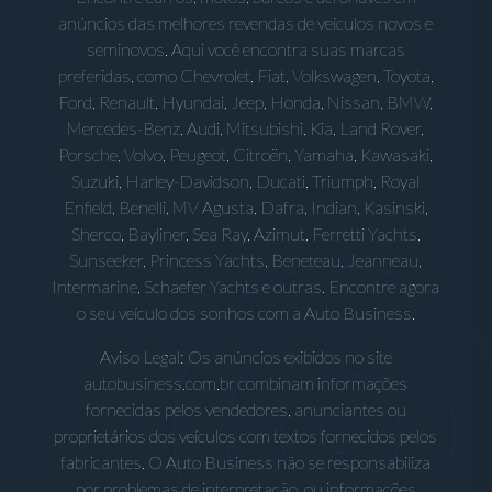
anúncios das melhores revendas de veículos novos e
seminovos. Aqui você encontra suas marcas
preferidas, como Chevrolet, Fiat, Volkswagen, Toyota,
Ford, Renault, Hyundai, Jeep, Honda, Nissan, BMW,
Mercedes-Benz, Audi, Mitsubishi, Kia, Land Rover,
Porsche, Volvo, Peugeot, Citroën, Yamaha, Kawasaki,
Suzuki, Harley-Davidson, Ducati, Triumph, Royal
Enfield, Benelli, MV Agusta, Dafra, Indian, Kasinski,
Sherco, Bayliner, Sea Ray, Azimut, Ferretti Yachts,
Sunseeker, Princess Yachts, Beneteau, Jeanneau,
Intermarine, Schaefer Yachts e outras. Encontre agora
o seu veículo dos sonhos com a Auto Business.
Aviso Legal: Os anúncios exibidos no site
autobusiness.com.br combinam informações
fornecidas pelos vendedores, anunciantes ou
proprietários dos veículos com textos fornecidos pelos
fabricantes. O Auto Business não se responsabiliza
por problemas de interpretação, ou informações