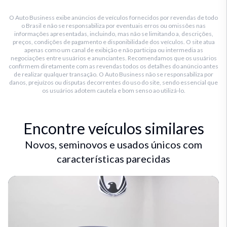
O Auto Business exibe anúncios de veículos fornecidos por revendas de todo
o Brasil e não se responsabiliza por eventuais erros ou omissões nas
informações apresentadas, incluindo, mas não se limitando a, descrições,
preços, condições de pagamento e disponibilidade dos veículos. O site atua
apenas como um canal de exibição e não participa ou intermedia as
negociações entre usuários e anunciantes. Recomendamos que os usuários
confirmem diretamente com as revendas todos os detalhes do anúncio antes
de realizar qualquer transação. O Auto Business não se responsabiliza por
danos, prejuízos ou disputas decorrentes do uso do site, sendo essencial que
os usuários adotem cautela e bom senso ao utilizá-lo.
Encontre veículos similares
Novos, seminovos e usados únicos com
características parecidas