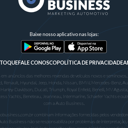
Baixe nosso aplicativo nas lojas:
STOQUE
FALE CONOSCO
POLÍTICA DE PRIVACIDADE
A
 em anúncios das melhores revendas de veículos novos e seminovos.
rd, Renault, Hyundai, Jeep, Honda, Nissan, BMW, Mercedes-Benz, Audi,
Harley-Davidson, Ducati, Triumph, Royal Enfield, Benelli, MV Agusta, D
incess Yachts, Beneteau, Jeanneau, Intermarine, Schaefer Yachts e out
com a Auto Business.
utobusiness.com.br combinam informações fornecidas pelos vendedore
Auto Business não se responsabiliza por problemas de interpretação,