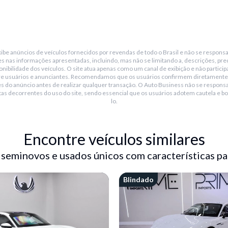
be anúncios de veículos fornecidos por revendas de todo o Brasil e não se responsa
s nas informações apresentadas, incluindo, mas não se limitando a, descrições, pre
nibilidade dos veículos. O site atua apenas como um canal de exibição e não particip
re usuários e anunciantes. Recomendamos que os usuários confirmem diretamente
s do anúncio antes de realizar qualquer transação. O Auto Business não se responsa
tas decorrentes do uso do site, sendo essencial que os usuários adotem cautela e bo
lo.
Encontre veículos similares
 seminovos e usados únicos com características pa
 360°
Blindado