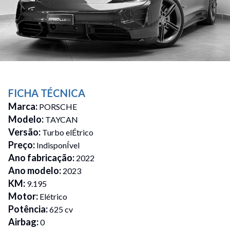
FICHA TÉCNICA
Marca
:
PORSCHE
Modelo
:
TAYCAN
Versão
:
Turbo elÉtrico
Preço
:
IndisponÍvel
Ano fabricação
:
2022
Ano modelo
:
2023
KM
:
9.195
Motor
:
Elétrico
Potência
:
625 cv
Airbag
:
0