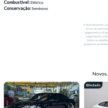
Combustivel
:
Elétrico
Conservação
:
Seminovo
Transmissão
:
Automático
Placa Fim
:
3
O Auto Business exi
Portas
:
4
erros ou omissõe
Cor
:
Cinza
pagamento e dispo
negociações ent
Freios
:
Carbo cerâmico
todos os detalhe
Blindado
:
Sim
prejuízos ou dispu
Bluetooth
:
Sim
Teto solar
:
Panoramico
Conversível
:
Não
Piloto automático
:
Sim
Novos,
Sensor de chuva
:
Sim
Sensor de estacionamento
:
Dianteiro / traseiro / câmeras
Blindado