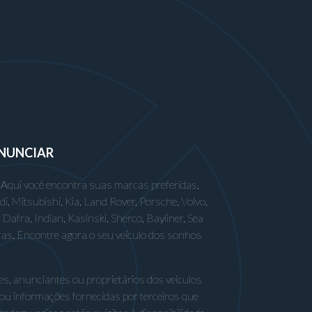
NUNCIAR
 Aqui você encontra suas marcas preferidas,
 Mitsubishi, Kia, Land Rover, Porsche, Volvo,
afra, Indian, Kasinski, Sherco, Bayliner, Sea
ras. Encontre agora o seu veículo dos sonhos
s, anunciantes ou proprietários dos veículos
 ou informações fornecidas por terceiros que