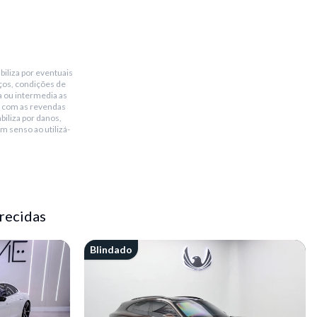
biliza por eventuais
ços, condições de
a ou intermedia as
 com as revendas
biliza por danos,
m senso ao utilizá-
recidas
Blindado