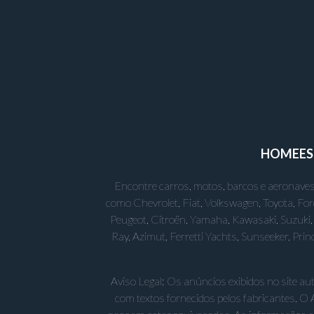
HOME
E
Encontre carros, motos, barcos e aeronaves
como Chevrolet, Fiat, Volkswagen, Toyota, Fo
Peugeot, Citroën, Yamaha, Kawasaki, Suzuki, 
Ray, Azimut, Ferretti Yachts, Sunseeker, Pr
Aviso Legal: Os anúncios exibidos no site a
com textos fornecidos pelos fabricantes. O 